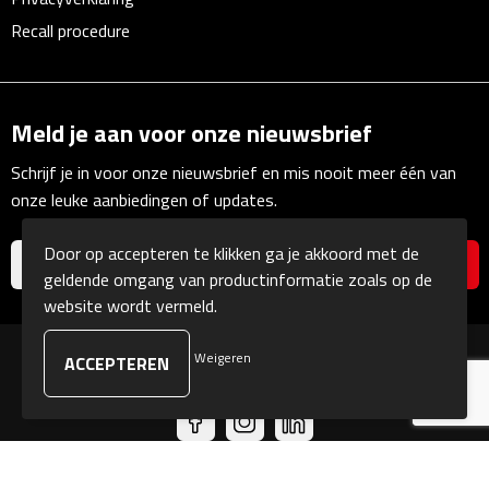
Linialen
Recall procedure
Magneten
Muismatten
Meld je aan voor onze nieuwsbrief
Schrijf je in voor onze nieuwsbrief en mis nooit meer één van
Pennen etui's
onze leuke aanbiedingen of updates.
Pennenhouders
Door op accepteren te klikken ga je akkoord met de
geldende omgang van productinformatie zoals op de
Puntenslijpers
website wordt vermeld.
Rekenmachines
Weigeren
© Copyright Kranengeschenken 2026
Document- & Schrijfmappen
Documentmappen