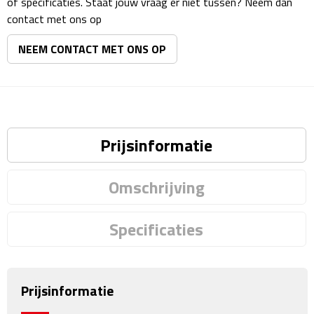
of specificaties. Staat jouw vraag er niet tussen? Neem dan
Matrozentassen
contact met ons op
Reizen
NEEM CONTACT MET ONS OP
Reisbekers
Opbergtasjes
Prijsinformatie
Koffersloten
Bagageweegschalen
Omschrijving
Bagageriemen
Specificaties
Bagagelabels
Reiskussens
Prijsinformatie