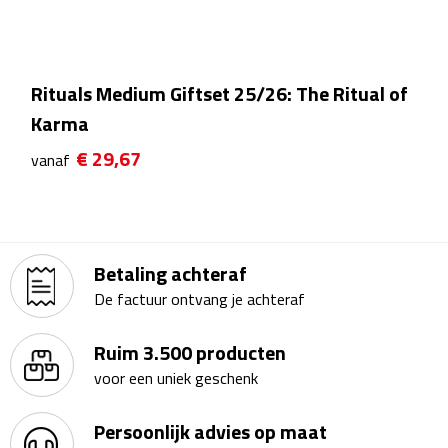
Theeglazen
Kopjes & Mokken
Rituals Medium Giftset 25/26: The Ritual of
Karma
Kopjes
€ 29,67
vanaf
Mokken
Schoteltjes
Betaling achteraf
Thermossets
De factuur ontvang je achteraf
Kantoor & Zakelijk
Ruim 3.500 producten
Agenda's & Kalenders
voor een uniek geschenk
Agenda's
Persoonlijk advies op maat