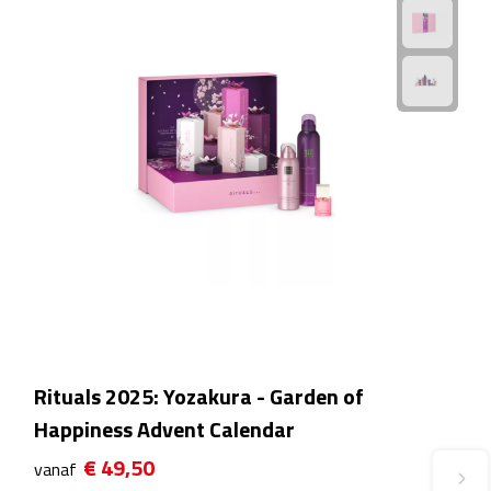
Fietspompen
Fietssloten
Fietsverlichting
Fiets reparatiesets
Zadelhoezen
Drinkwaren
Drinkbekers
Rituals 2025: Yozakura - Garden of
Bekers
Happiness Advent Calendar
€ 49,50
vanaf
Bidons