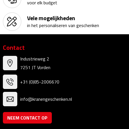
voor elk budget
Kalenders
Vele mogelijkheden
Beurs & Evenementen
in het personaliseren van geschenken
Banners
Contact
Barmatten
Industrieweg 2
Naambadges & naamkaarthouders
7251 JT Vorden
Stickers
+31 (0)85-2006670
Visitekaartjes
info@kranengeschenken.nl
Vlaggen
NEEM CONTACT OP
Bureau Toebehoren