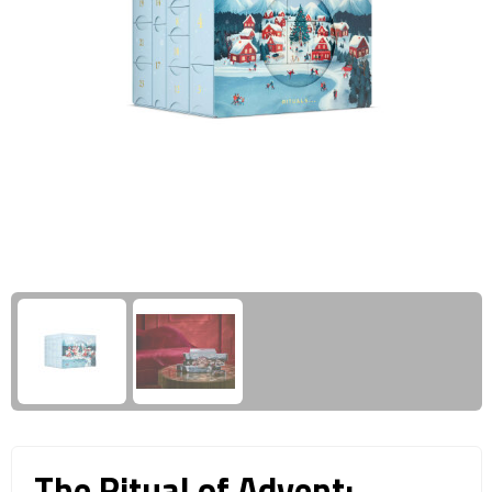
Giftcards
Business trolleys
Wellness Giftsets
Documententassen
Kledingtassen
Laptophoezen & -tassen
Tablettassen
Reistassen & Trolleys
Reistassen
Trolleys
Reistas trolleys
The Ritual of Advent: