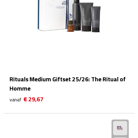
Rijbewijs- & kentekenhoezen
USB autoladers
Veiligheidshamers
Veiligheidssets
Zonneschermen
Rituals Medium Giftset 25/26: The Ritual of
Homme
Fiets Accessoires
€ 29,67
vanaf
Fietsbellen
Fietstassen
Fiets telefoonhouders