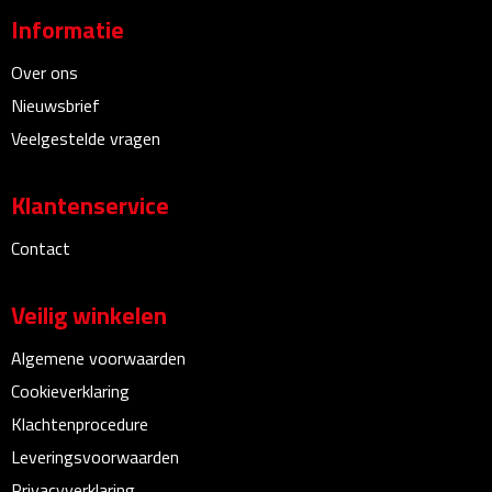
Informatie
Bureauklokken
Over ons
Bureaulampen
Nieuwsbrief
Bureau onderleggers
Veelgestelde vragen
Bureau organizers
Klantenservice
Bureausets
Contact
Bureau ventilatoren
Veilig winkelen
Boekenleggers
Algemene voorwaarden
Cookieverklaring
Briefopeners
Klachtenprocedure
Gummen
Leveringsvoorwaarden
Privacyverklaring