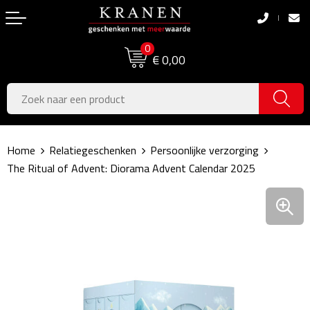
Terug
Terug
0
Boodschappentassen
Dag van de Zorg
€ 0,00
Pasen
Boodschappentassen
Koningsdag
Jute tassen
Home
Relatiegeschenken
Persoonlijke verzorging
Zomer
Katoenen draagtassen
The Ritual of Advent: Diorama Advent Calendar 2025
Voetbal, EK & WK
Opvouwbare tassen
Sinterklaas
Papieren tassen
Kerstpakketten
Schoudertassen
Geboorte- & Kraamcadeau's
Zakelijke Tassen