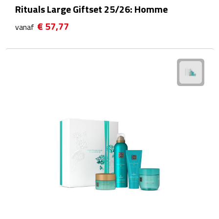
Rituals Large Giftset 25/26: Homme
Waterflessen
€ 57,77
vanaf
Drinkglazen
Glazen & karaffen
Dubbelwandige glazen
Bierglazen
Champagneglazen
Cocktailglazen
Wijnglazen
Koffieglazen