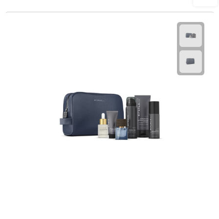
Plastic bekers
Reisbekers
Thermosbekers
Drinkflessen
Opvouwbare drinkfles
Drinkflessen met karabijnhaak
Sportflessen
Thermosflessen
Waterflesjes