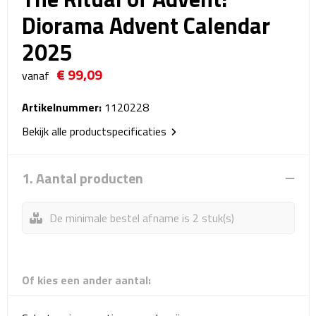
Reistassensets
Diorama Advent Calendar
2025
Weekendtassen
€ 99,09
vanaf
Duffeltassen
Artikelnummer:
1120228
Autotassen
Bekijk alle productspecificaties
Toilettassen
1. Aantal producten
Rugzakken
De minimale bestel afname is 2 stuk(s)
Rugzakken
Laptop rugzakken
Of kies een ander aantal:
Promo rugzakjes