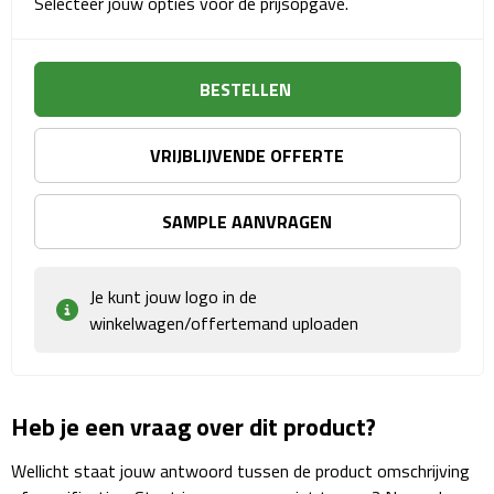
Selecteer jouw opties voor de prijsopgave.
Sport- & Recreatietassen
Sporttassen
BESTELLEN
Schoenentassen
VRIJBLIJVENDE OFFERTE
Fietstassen
SAMPLE AANVRAGEN
Koeltassen & koelboxen
Strandtassen
Je kunt jouw logo in de
winkelwagen/offertemand uploaden
Picknick rugtassen
Lunchtassen
Heb je een vraag over dit product?
Heuptassen
Wellicht staat jouw antwoord tussen de product omschrijving