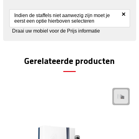
Reisstekkers
×
Reissetjes
Indien de staffels niet aanwezig zijn moet je
eerst een optie hierboven selecteren
Paspoorthouders
Draai uw mobiel voor de Prijs informatie
Auto Accessoires
Gerelateerde producten
Auto luchtverfrissers
Auto onderhoud
Auto organizers
Auto telefoonhouders
IJskrabbers
Parkeerschijven