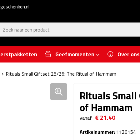
geschenken.nl
erstpakketten
Geefmomenten
Over ons
Rituals Small Giftset 25/26: The Ritual of Hammam
Rituals Small 
of Hammam
€ 21,40
vanaf
Artikelnummer:
1120154