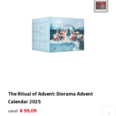
Fietspompen
Fietssloten
Fietsverlichting
Fiets reparatiesets
Zadelhoezen
Drinkwaren
Drinkbekers
The Ritual of Advent: Diorama Advent
Bekers
Calendar 2025
€ 99,09
vanaf
Bidons