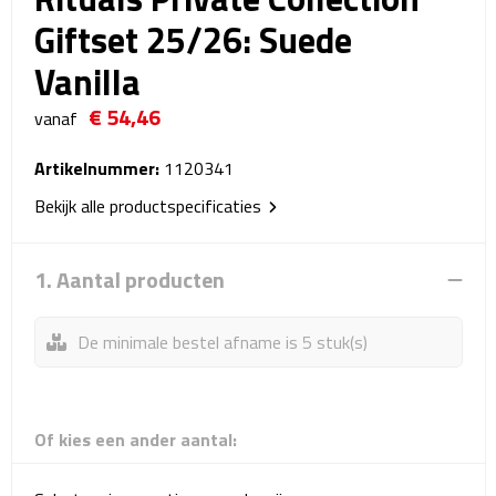
Reistassensets
Giftset 25/26: Suede
Vanilla
Weekendtassen
€ 54,46
vanaf
Duffeltassen
Artikelnummer:
1120341
Autotassen
Bekijk alle productspecificaties
Toilettassen
1. Aantal producten
Rugzakken
De minimale bestel afname is 5 stuk(s)
Rugzakken
Laptop rugzakken
Of kies een ander aantal:
Promo rugzakjes