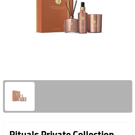
Giftcards
Business trolleys
Wellness Giftsets
Documententassen
Kledingtassen
Laptophoezen & -tassen
Tablettassen
Reistassen & Trolleys
Reistassen
Trolleys
Reistas trolleys
Rituals Private Collection