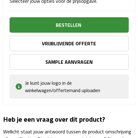
Selecteer jouw opties voor de prijsopgave.
Sport- & Recreatietassen
Sporttassen
BESTELLEN
Schoenentassen
VRIJBLIJVENDE OFFERTE
Fietstassen
SAMPLE AANVRAGEN
Koeltassen & koelboxen
Strandtassen
Je kunt jouw logo in de
winkelwagen/offertemand uploaden
Picknick rugtassen
Lunchtassen
Heb je een vraag over dit product?
Heuptassen
Wellicht staat jouw antwoord tussen de product omschrijving