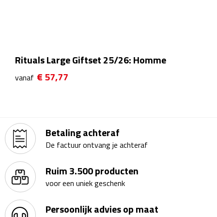
Theeglazen
Kopjes & Mokken
Rituals Large Giftset 25/26: Homme
Kopjes
€ 57,77
vanaf
Mokken
Schoteltjes
Betaling achteraf
Thermossets
De factuur ontvang je achteraf
Kantoor & Zakelijk
Ruim 3.500 producten
Agenda's & Kalenders
voor een uniek geschenk
Agenda's
Persoonlijk advies op maat