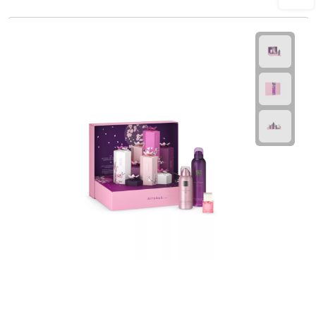
Plastic bekers
Reisbekers
Thermosbekers
Drinkflessen
Opvouwbare drinkfles
Drinkflessen met karabijnhaak
Sportflessen
Thermosflessen
Waterflesjes