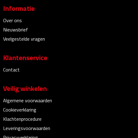
Informatie
Bureauklokken
Over ons
Bureaulampen
Nieuwsbrief
Bureau onderleggers
Veelgestelde vragen
Bureau organizers
Klantenservice
Bureausets
Contact
Bureau ventilatoren
Veilig winkelen
Boekenleggers
Algemene voorwaarden
Cookieverklaring
Briefopeners
Klachtenprocedure
Gummen
Leveringsvoorwaarden
Privacyverklaring