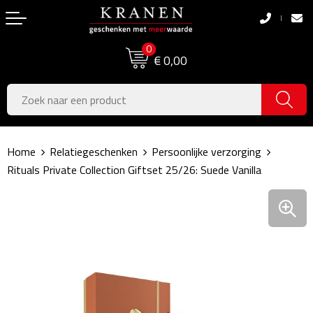
Terug
Terug
0
Boodschappentassen
Dag van de Zorg
€ 0,00
Pasen
Boodschappentassen
Koningsdag
Jute tassen
Home
Relatiegeschenken
Persoonlijke verzorging
Zomer
Katoenen draagtassen
Rituals Private Collection Giftset 25/26: Suede Vanilla
Voetbal, EK & WK
Opvouwbare tassen
Sinterklaas
Papieren tassen
Kerstpakketten
Schoudertassen
Geboorte- & Kraamcadeau's
Zakelijke Tassen