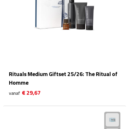
Rijbewijs- & kentekenhoezen
USB autoladers
Veiligheidshamers
Veiligheidssets
Zonneschermen
Rituals Medium Giftset 25/26: The Ritual of
Homme
Fiets Accessoires
€ 29,67
vanaf
Fietsbellen
Fietstassen
Fiets telefoonhouders