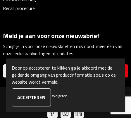
Linialen
Recall procedure
Magneten
Muismatten
Meld je aan voor onze nieuwsbrief
Schrijf je in voor onze nieuwsbrief en mis nooit meer één van
Pennen etui's
onze leuke aanbiedingen of updates.
Pennenhouders
Door op accepteren te klikken ga je akkoord met de
geldende omgang van productinformatie zoals op de
Puntenslijpers
website wordt vermeld.
Rekenmachines
Weigeren
© Copyright Kranengeschenken 2026
Document- & Schrijfmappen
Documentmappen