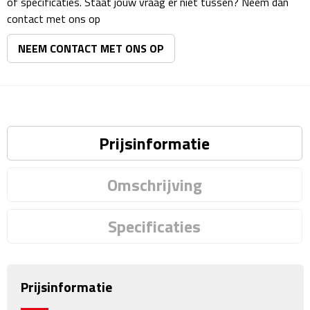
of specificaties. Staat jouw vraag er niet tussen? Neem dan
Matrozentassen
contact met ons op
Reizen
NEEM CONTACT MET ONS OP
Reisbekers
Opbergtasjes
Prijsinformatie
Koffersloten
Bagageweegschalen
Omschrijving
Bagageriemen
Specificaties
Bagagelabels
Reiskussens
Prijsinformatie