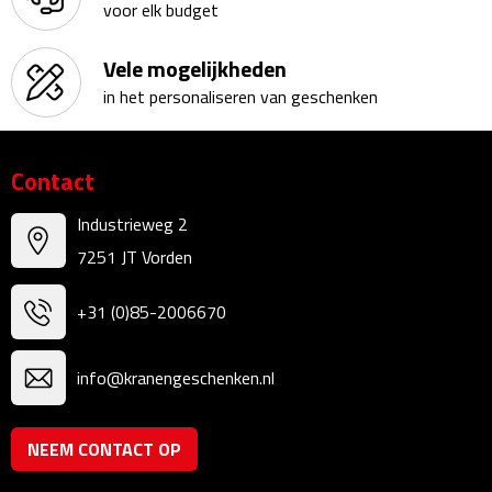
voor elk budget
Kalenders
Vele mogelijkheden
Beurs & Evenementen
in het personaliseren van geschenken
Banners
Contact
Barmatten
Industrieweg 2
Naambadges & naamkaarthouders
7251 JT Vorden
Stickers
+31 (0)85-2006670
Visitekaartjes
info@kranengeschenken.nl
Vlaggen
NEEM CONTACT OP
Bureau Toebehoren