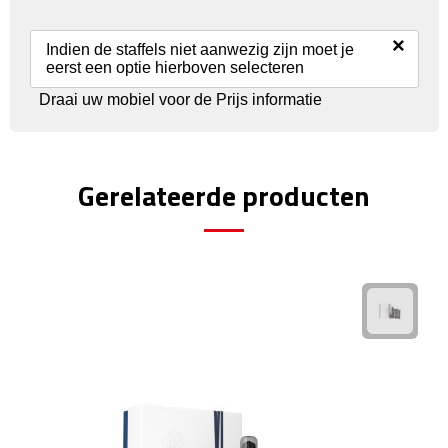
Reisstekkers
×
Reissetjes
Indien de staffels niet aanwezig zijn moet je
eerst een optie hierboven selecteren
Paspoorthouders
Draai uw mobiel voor de Prijs informatie
Auto Accessoires
Gerelateerde producten
Auto luchtverfrissers
Auto onderhoud
Auto organizers
Auto telefoonhouders
IJskrabbers
Parkeerschijven