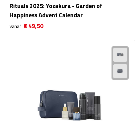
Rituals 2025: Yozakura - Garden of
Waterflessen
Happiness Advent Calendar
€ 49,50
Drinkglazen
vanaf
Glazen & karaffen
Dubbelwandige glazen
Bierglazen
Champagneglazen
Cocktailglazen
Wijnglazen
Koffieglazen