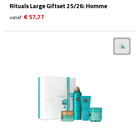
Rituals Large Giftset 25/26: Homme
Waterflessen
€ 57,77
vanaf
Drinkglazen
Glazen & karaffen
Dubbelwandige glazen
Bierglazen
Champagneglazen
Cocktailglazen
Wijnglazen
Koffieglazen