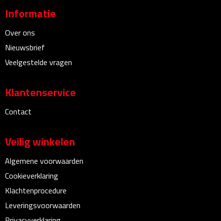
Informatie
Bureauklokken
Over ons
Bureaulampen
Nieuwsbrief
Bureau onderleggers
Veelgestelde vragen
Bureau organizers
Klantenservice
Bureausets
Contact
Bureau ventilatoren
Veilig winkelen
Boekenleggers
Algemene voorwaarden
Cookieverklaring
Briefopeners
Klachtenprocedure
Gummen
Leveringsvoorwaarden
Privacyverklaring