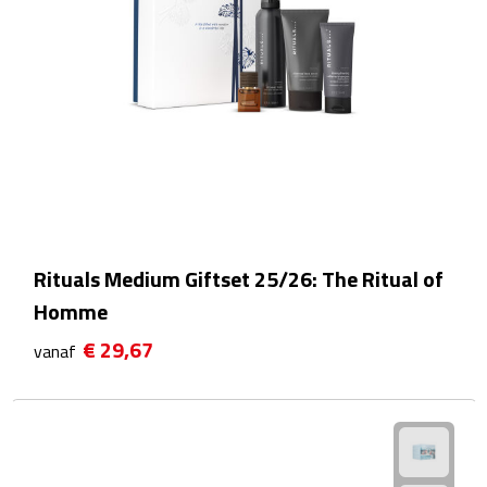
Rijbewijs- & kentekenhoezen
USB autoladers
Veiligheidshamers
Veiligheidssets
Zonneschermen
Rituals Medium Giftset 25/26: The Ritual of
Homme
Fiets Accessoires
€ 29,67
vanaf
Fietsbellen
Fietstassen
Fiets telefoonhouders