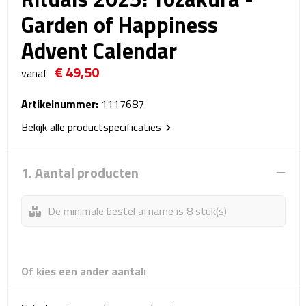
Reistassensets
Garden of Happiness
Advent Calendar
Weekendtassen
€ 49,50
vanaf
Duffeltassen
Artikelnummer:
1117687
Autotassen
Bekijk alle productspecificaties
Toilettassen
1. Aantal producten
Rugzakken
De minimale bestel afname is 8 stuk(s)
Rugzakken
Laptop rugzakken
Of kies een ander aantal:
Promo rugzakjes