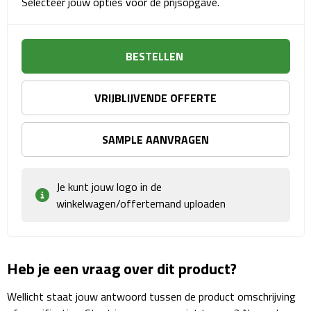
Selecteer jouw opties voor de prijsopgave.
Sport- & Recreatietassen
Sporttassen
BESTELLEN
Schoenentassen
VRIJBLIJVENDE OFFERTE
Fietstassen
SAMPLE AANVRAGEN
Koeltassen & koelboxen
Strandtassen
Je kunt jouw logo in de
winkelwagen/offertemand uploaden
Picknick rugtassen
Lunchtassen
Heb je een vraag over dit product?
Heuptassen
Wellicht staat jouw antwoord tussen de product omschrijving