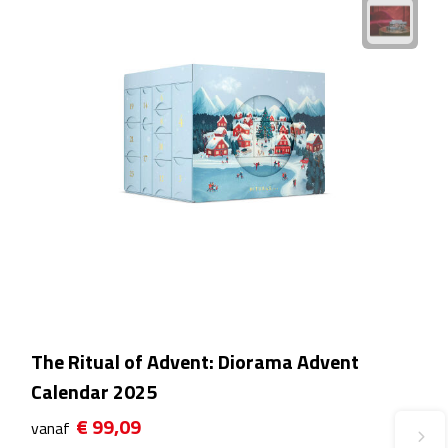
Fietspompen
Fietssloten
Fietsverlichting
Fiets reparatiesets
Zadelhoezen
Drinkwaren
Drinkbekers
The Ritual of Advent: Diorama Advent
Bekers
Calendar 2025
€ 99,09
vanaf
Bidons