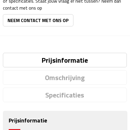
of specificaties. Staat jouw vraag er niet tussen? Neem dan
Matrozentassen
contact met ons op
Reizen
NEEM CONTACT MET ONS OP
Reisbekers
Opbergtasjes
Prijsinformatie
Koffersloten
Bagageweegschalen
Omschrijving
Bagageriemen
Specificaties
Bagagelabels
Reiskussens
Prijsinformatie