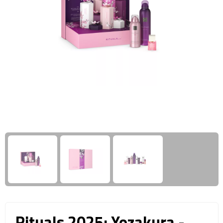
Giftcards
Business trolleys
Wellness Giftsets
Documententassen
Kledingtassen
Laptophoezen & -tassen
Tablettassen
Reistassen & Trolleys
Reistassen
Trolleys
Reistas trolleys
Rituals 2025: Yozakura -