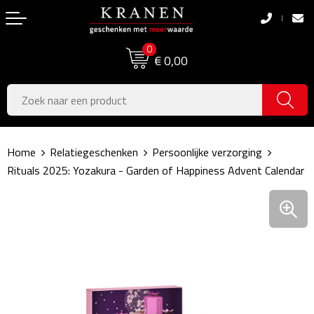
Terug
Terug
0
Boodschappentassen
Dag van de Zorg
€ 0,00
Pasen
Boodschappentassen
Koningsdag
Jute tassen
Home
Relatiegeschenken
Persoonlijke verzorging
Zomer
Katoenen draagtassen
Rituals 2025: Yozakura - Garden of Happiness Advent Calendar
Voetbal, EK & WK
Opvouwbare tassen
Sinterklaas
Papieren tassen
Kerstpakketten
Schoudertassen
Geboorte- & Kraamcadeau's
Zakelijke Tassen