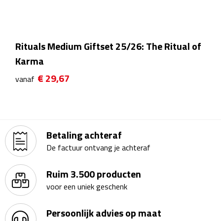
Theeglazen
Kopjes & Mokken
Rituals Medium Giftset 25/26: The Ritual of
Karma
Kopjes
€ 29,67
vanaf
Mokken
Schoteltjes
Betaling achteraf
Thermossets
De factuur ontvang je achteraf
Kantoor & Zakelijk
Ruim 3.500 producten
Agenda's & Kalenders
voor een uniek geschenk
Agenda's
Persoonlijk advies op maat