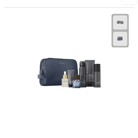
Plastic bekers
Reisbekers
Thermosbekers
Drinkflessen
Opvouwbare drinkfles
Drinkflessen met karabijnhaak
Sportflessen
Thermosflessen
Waterflesjes