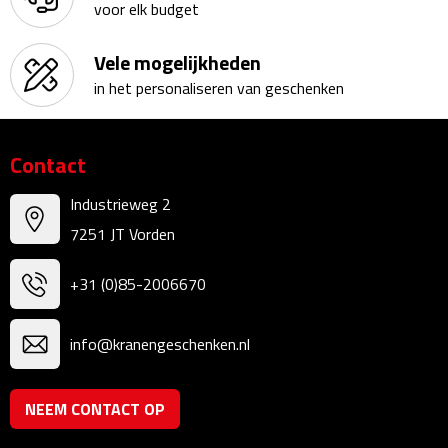
voor elk budget
Kalenders
Vele mogelijkheden
Beurs & Evenementen
in het personaliseren van geschenken
Banners
Contact
Barmatten
Industrieweg 2
Naambadges & naamkaarthouders
7251 JT Vorden
Stickers
+31 (0)85-2006670
Visitekaartjes
info@kranengeschenken.nl
Vlaggen
NEEM CONTACT OP
Bureau Toebehoren