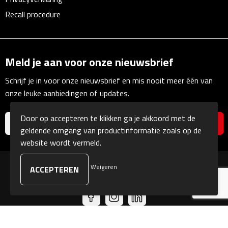
Linialen
Recall procedure
Magneten
Muismatten
Meld je aan voor onze nieuwsbrief
Schrijf je in voor onze nieuwsbrief en mis nooit meer één van
Pennen etui's
onze leuke aanbiedingen of updates.
Pennenhouders
Door op accepteren te klikken ga je akkoord met de
geldende omgang van productinformatie zoals op de
Puntenslijpers
website wordt vermeld.
Rekenmachines
Weigeren
© Copyright Kranengeschenken 2026
Document- & Schrijfmappen
Documentmappen