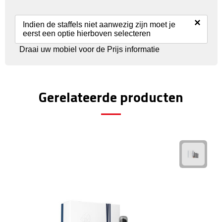
Reisstekkers
×
Reissetjes
Indien de staffels niet aanwezig zijn moet je
eerst een optie hierboven selecteren
Paspoorthouders
Draai uw mobiel voor de Prijs informatie
Auto Accessoires
Gerelateerde producten
Auto luchtverfrissers
Auto onderhoud
Auto organizers
Auto telefoonhouders
IJskrabbers
Parkeerschijven