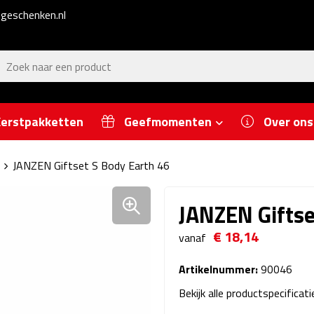
geschenken.nl
erstpakketten
Geefmomenten
Over ons
JANZEN Giftset S Body Earth 46
JANZEN Giftse
€ 18,14
vanaf
Artikelnummer:
90046
Bekijk alle productspecificat