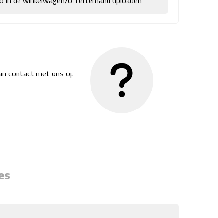
go in de winkelwagen/offertemand uploaden
dan contact met ons op
es