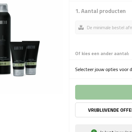
1. Aantal producten
De minimale bestel afn
Of kies een ander aantal:
Selecteer jouw opties voor d
VRIJBLIJVENDE OFF