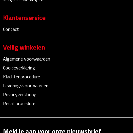
Bureauklokken
Klantenservice
Bureaulampen
Contact
Bureau onderleggers
Veilig winkelen
Bureau organizers
Algemene voorwaarden
Bureausets
Cookieverklaring
Klachtenprocedure
Bureau ventilatoren
Leveringsvoorwaarden
Boekenleggers
Privacyverklaring
Recall procedure
Briefopeners
Gummen
Meld je aan voor onze nieuwsbrief