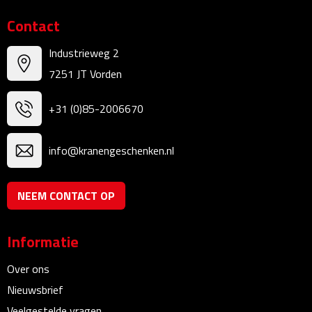
Kalenders
Contact
Beurs & Evenementen
Industrieweg 2
7251 JT Vorden
Banners
+31 (0)85-2006670
Barmatten
info@kranengeschenken.nl
Naambadges & naamkaarthouders
Stickers
NEEM CONTACT OP
Visitekaartjes
Informatie
Vlaggen
Over ons
Nieuwsbrief
Bureau Toebehoren
Veelgestelde vragen