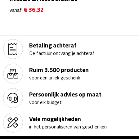
Theeglazen
€ 36,32
vanaf
Kopjes & Mokken
Kopjes
Betaling achteraf
De factuur ontvang je achteraf
Mokken
Ruim 3.500 producten
Schoteltjes
voor een uniek geschenk
Thermossets
Persoonlijk advies op maat
Kantoor & Zakelijk
voor elk budget
Agenda's & Kalenders
Vele mogelijkheden
in het personaliseren van geschenken
Agenda's