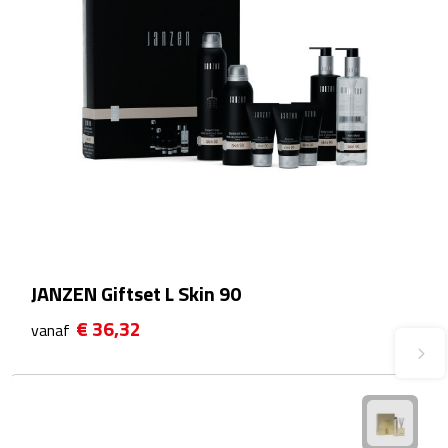
Fietspompen
Fietssloten
Fietsverlichting
Fiets reparatiesets
Zadelhoezen
Drinkwaren
JANZEN Giftset L Skin 90
€ 36,32
vanaf
Drinkbekers
Bekers
Bidons