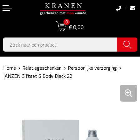
Terug
Terug
0
Boodschappentassen
Dag van de Zorg
€ 0,00
Pasen
Boodschappentassen
Koningsdag
Jute tassen
Home
Relatiegeschenken
Persoonlijke verzorging
Zomer
Katoenen draagtassen
JANZEN Giftset S Body Black 22
Voetbal, EK & WK
Opvouwbare tassen
Sinterklaas
Papieren tassen
Kerstpakketten
Schoudertassen
Geboorte- & Kraamcadeau's
Zakelijke Tassen