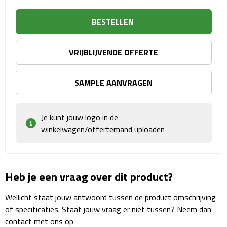
Sport- & Recreatietassen
BESTELLEN
Sporttassen
VRIJBLIJVENDE OFFERTE
Schoenentassen
Fietstassen
SAMPLE AANVRAGEN
Koeltassen & koelboxen
Je kunt jouw logo in de
winkelwagen/offertemand uploaden
Strandtassen
Picknick rugtassen
Heb je een vraag over dit product?
Lunchtassen
Wellicht staat jouw antwoord tussen de product omschrijving
Heuptassen
of specificaties. Staat jouw vraag er niet tussen? Neem dan
contact met ons op