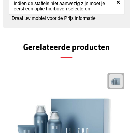
Reisstekkers
×
Indien de staffels niet aanwezig zijn moet je
eerst een optie hierboven selecteren
Reissetjes
Draai uw mobiel voor de Prijs informatie
Paspoorthouders
Auto Accessoires
Gerelateerde producten
Auto luchtverfrissers
Auto onderhoud
Auto organizers
Auto telefoonhouders
IJskrabbers
Parkeerschijven