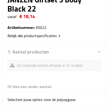
Reistassensets
Black 22
€ 18,14
Weekendtassen
vanaf
Duffeltassen
Artikelnummer:
90022
Bekijk alle productspecificaties
Autotassen
1. Aantal producten
Toilettassen
Rugzakken
De minimale bestel afname is 12 stuk(s)
Rugzakken
Of kies een ander aantal:
Laptop rugzakken
Promo rugzakjes
Selecteer jouw opties voor de prijsopgave.