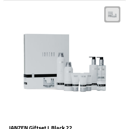
Waterflessen
Drinkglazen
Glazen & karaffen
Dubbelwandige glazen
Bierglazen
Champagneglazen
Cocktailglazen
Wijnglazen
Koffieglazen
JANZEN Giftset L Black 22