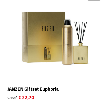
Plastic bekers
Reisbekers
Thermosbekers
Drinkflessen
Opvouwbare drinkfles
Drinkflessen met karabijnhaak
Sportflessen
JANZEN Giftset Euphoria
Thermosflessen
€ 22,70
vanaf
Waterflesjes