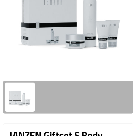
Giftcards
Business trolleys
Wellness Giftsets
Documententassen
Kledingtassen
Laptophoezen & -tassen
Tablettassen
Reistassen & Trolleys
Reistassen
Trolleys
Reistas trolleys
JANZEN Giftset S Body