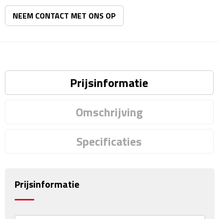
Matrozentassen
NEEM CONTACT MET ONS OP
Reizen
Reisbekers
Opbergtasjes
Prijsinformatie
Koffersloten
Omschrijving
Bagageweegschalen
Specificaties
Bagageriemen
Bagagelabels
Prijsinformatie
Reiskussens