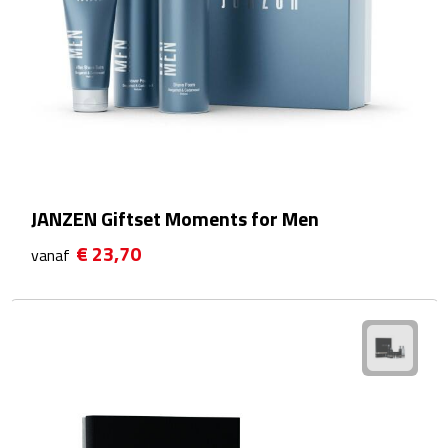
Rijbewijs- & kentekenhoezen
USB autoladers
Veiligheidshamers
Veiligheidssets
JANZEN Giftset Moments for Men
Zonneschermen
€ 23,70
vanaf
Fiets Accessoires
Fietsbellen
Fietstassen
Fiets telefoonhouders