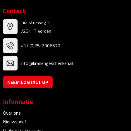
Kalenders
Contact
Beurs & Evenementen
Industrieweg 2
7251 JT Vorden
Banners
+31 (0)85-2006670
Barmatten
info@kranengeschenken.nl
Naambadges & naamkaarthouders
Stickers
NEEM CONTACT OP
Visitekaartjes
Informatie
Vlaggen
Over ons
Nieuwsbrief
Bureau Toebehoren
Veelgestelde vragen