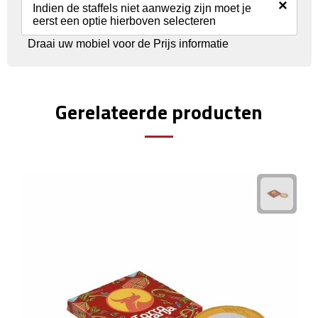
Reisstekkers
×
Indien de staffels niet aanwezig zijn moet je
eerst een optie hierboven selecteren
Reissetjes
Draai uw mobiel voor de Prijs informatie
Paspoorthouders
Auto Accessoires
Gerelateerde producten
Auto luchtverfrissers
Auto onderhoud
Auto organizers
Auto telefoonhouders
IJskrabbers
Parkeerschijven