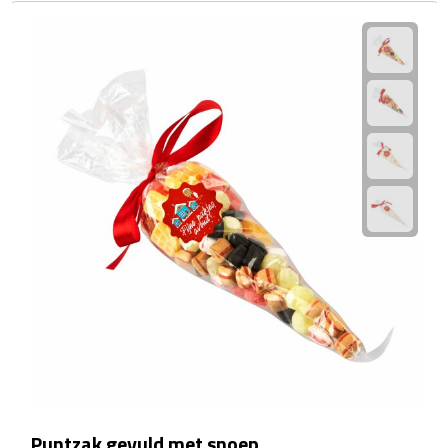
Waterflessen
Drinkglazen
Glazen & karaffen
Dubbelwandige glazen
Bierglazen
Champagneglazen
Cocktailglazen
Wijnglazen
Koffieglazen
Puntzak gevuld met snoep