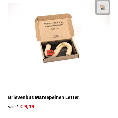
Plastic bekers
Reisbekers
Thermosbekers
Drinkflessen
Opvouwbare drinkfles
Drinkflessen met karabijnhaak
Sportflessen
Brievenbus Marsepeinen Letter
Thermosflessen
€ 9,19
vanaf
Waterflesjes