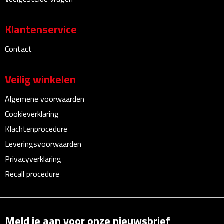
Bureauklokken
Klantenservice
Bureaulampen
Contact
Bureau onderleggers
Veilig winkelen
Bureau organizers
Algemene voorwaarden
Bureausets
Cookieverklaring
Klachtenprocedure
Bureau ventilatoren
Leveringsvoorwaarden
Boekenleggers
Privacyverklaring
Recall procedure
Briefopeners
Gummen
Meld je aan voor onze nieuwsbrief