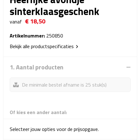
Reistassensets
sinterklaasgeschenk
€ 18,50
Weekendtassen
vanaf
Duffeltassen
Artikelnummer:
250850
Bekijk alle productspecificaties
Autotassen
1. Aantal producten
Toilettassen
Rugzakken
De minimale bestel afname is 25 stuk(s)
Rugzakken
Of kies een ander aantal:
Laptop rugzakken
Promo rugzakjes
Selecteer jouw opties voor de prijsopgave.