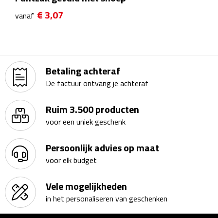
Theeglazen
€ 3,07
vanaf
Kopjes & Mokken
Kopjes
Betaling achteraf
De factuur ontvang je achteraf
Mokken
Ruim 3.500 producten
Schoteltjes
voor een uniek geschenk
Thermossets
Persoonlijk advies op maat
Kantoor & Zakelijk
voor elk budget
Agenda's & Kalenders
Vele mogelijkheden
in het personaliseren van geschenken
Agenda's