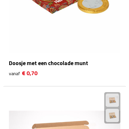
Rijbewijs- & kentekenhoezen
USB autoladers
Veiligheidshamers
Veiligheidssets
Doosje met een chocolade munt
Zonneschermen
€ 0,70
vanaf
Fiets Accessoires
Fietsbellen
Fietstassen
Fiets telefoonhouders