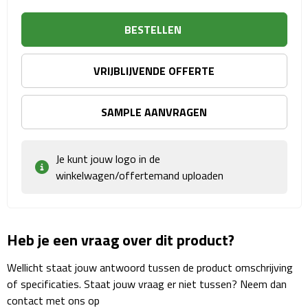
Sport- & Recreatietassen
BESTELLEN
Sporttassen
VRIJBLIJVENDE OFFERTE
Schoenentassen
Fietstassen
SAMPLE AANVRAGEN
Koeltassen & koelboxen
Je kunt jouw logo in de
winkelwagen/offertemand uploaden
Strandtassen
Picknick rugtassen
Heb je een vraag over dit product?
Lunchtassen
Wellicht staat jouw antwoord tussen de product omschrijving
Heuptassen
of specificaties. Staat jouw vraag er niet tussen? Neem dan
contact met ons op