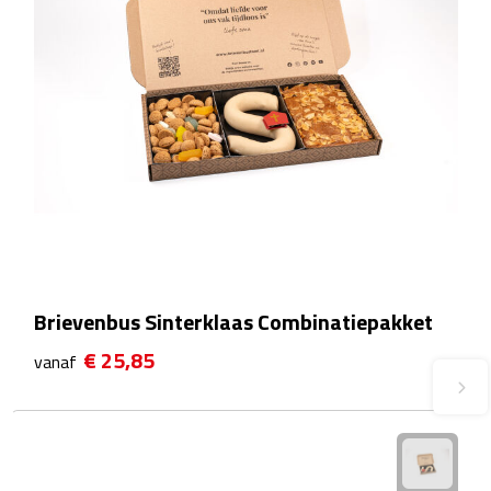
Fietspompen
Fietssloten
Fietsverlichting
Fiets reparatiesets
Zadelhoezen
Drinkwaren
Brievenbus Sinterklaas Combinatiepakket
€ 25,85
vanaf
Drinkbekers
Bekers
Bidons