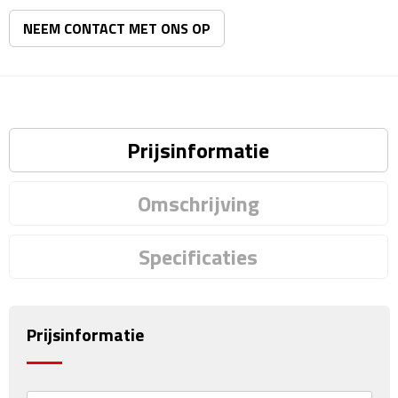
Matrozentassen
NEEM CONTACT MET ONS OP
Reizen
Reisbekers
Opbergtasjes
Prijsinformatie
Koffersloten
Omschrijving
Bagageweegschalen
Specificaties
Bagageriemen
Bagagelabels
Prijsinformatie
Reiskussens