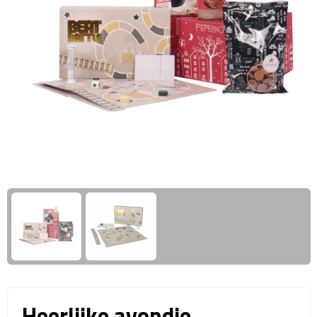
Giftcards
Business trolleys
Wellness Giftsets
Documententassen
Kledingtassen
Laptophoezen & -tassen
Tablettassen
Reistassen & Trolleys
Reistassen
Trolleys
Reistas trolleys
Heerlijke avondje