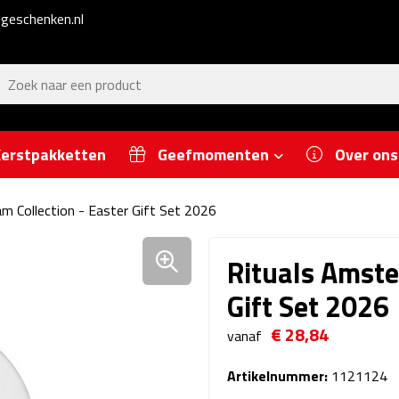
geschenken.nl
erstpakketten
Geefmomenten
Over ons
m Collection - Easter Gift Set 2026
Rituals Amste
Gift Set 2026
€ 28,84
vanaf
Artikelnummer:
1121124