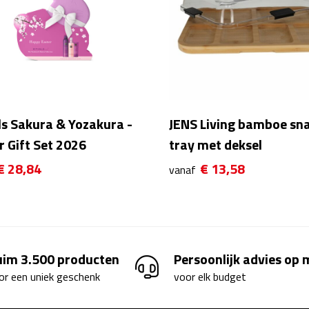
ls Sakura & Yozakura -
JENS Living bamboe sn
r Gift Set 2026
tray met deksel
€ 28,84
€ 13,58
vanaf
uim 3.500 producten
Persoonlijk advies op
or een uniek geschenk
voor elk budget