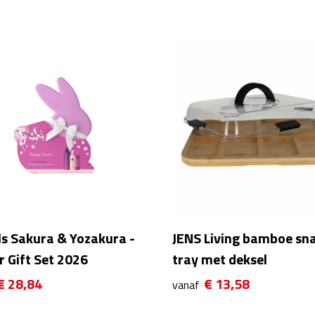
ls Sakura & Yozakura -
JENS Living bamboe sn
r Gift Set 2026
tray met deksel
€ 28,84
€ 13,58
vanaf