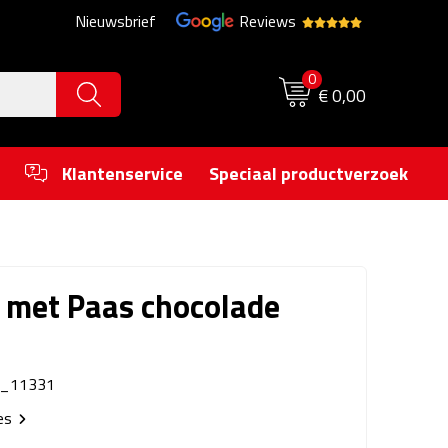
Nieuwsbrief
Reviews
0
€ 0,00
Klantenservice
Speciaal productverzoek
 met Paas chocolade
0_11331
ies