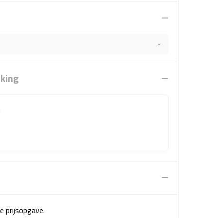
rking
)
e prijsopgave.