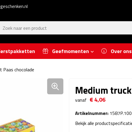
geschenken.nl
erstpakketten
Geefmomenten
Over ons
t Paas chocolade
Medium truck
€ 4,06
vanaf
Artikelnummer:
1587P.10
Bekijk alle productspecificat