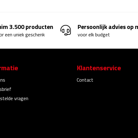
uim 3.500 producten
Persoonlijk advies op
or een uniek geschenk
voor elk budget
rmatie
Klantenservice
ons
Contact
sbrief
stelde vragen