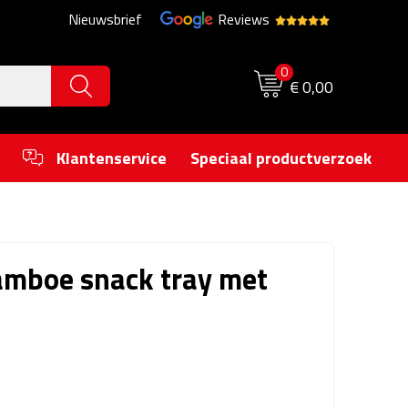
Nieuwsbrief
Reviews
0
€ 0,00
Klantenservice
Speciaal productverzoek
amboe snack tray met