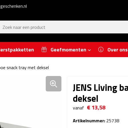
geschenken.nl
erstpakketten
Geefmomenten
Over ons
oe snack tray met deksel
JENS Living b
deksel
€ 13,58
vanaf
Artikelnummer:
25738