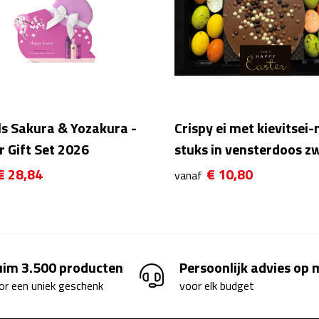
ls Sakura & Yozakura -
Crispy ei met kievitsei-
r Gift Set 2026
stuks in vensterdoos z
€ 28,84
€ 10,80
vanaf
uim 3.500 producten
Persoonlijk advies op
or een uniek geschenk
voor elk budget