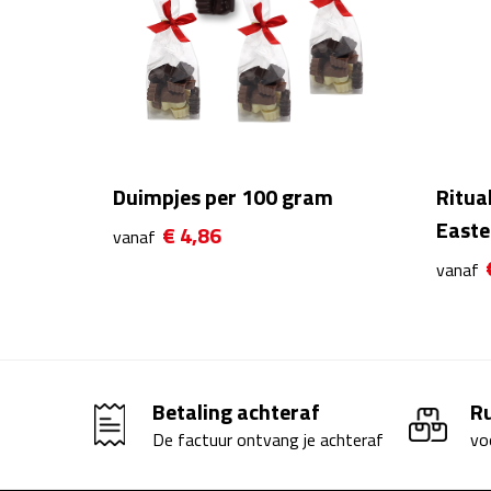
Duimpjes per 100 gram
Ritua
Easte
€ 4,86
vanaf
vanaf
Betaling achteraf
R
De factuur ontvang je achteraf
vo