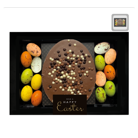
Waterflessen
Drinkglazen
Glazen & karaffen
Dubbelwandige glazen
Bierglazen
Champagneglazen
Cocktailglazen
Wijnglazen
Koffieglazen