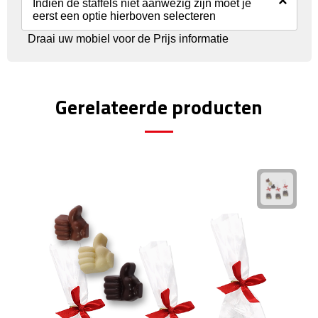
Reisstekkers
×
Indien de staffels niet aanwezig zijn moet je
eerst een optie hierboven selecteren
Reissetjes
Draai uw mobiel voor de Prijs informatie
Paspoorthouders
Gerelateerde producten
Auto Accessoires
Auto luchtverfrissers
Auto onderhoud
Auto organizers
Auto telefoonhouders
IJskrabbers
Parkeerschijven