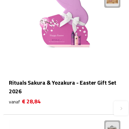
Fietspompen
Fietssloten
Fietsverlichting
Fiets reparatiesets
Zadelhoezen
Rituals Sakura & Yozakura - Easter Gift Set
Drinkwaren
2026
Drinkbekers
€ 28,84
vanaf
Bekers
Bidons