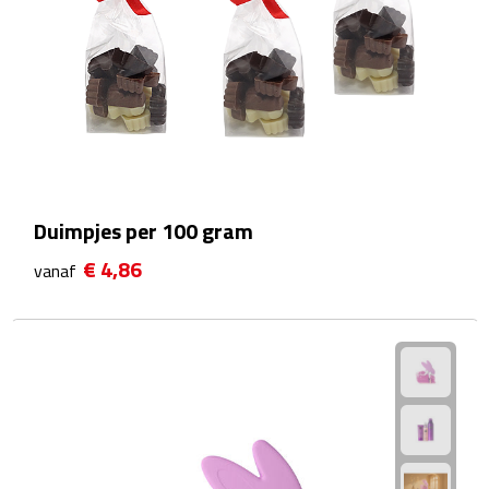
Rijbewijs- & kentekenhoezen
USB autoladers
Veiligheidshamers
Veiligheidssets
Duimpjes per 100 gram
Zonneschermen
€ 4,86
vanaf
Fiets Accessoires
Fietsbellen
Fietstassen
Fiets telefoonhouders