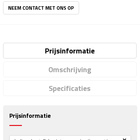
Matrozentassen
NEEM CONTACT MET ONS OP
Reizen
Reisbekers
Opbergtasjes
Prijsinformatie
Koffersloten
Omschrijving
Bagageweegschalen
Specificaties
Bagageriemen
Bagagelabels
Prijsinformatie
Reiskussens