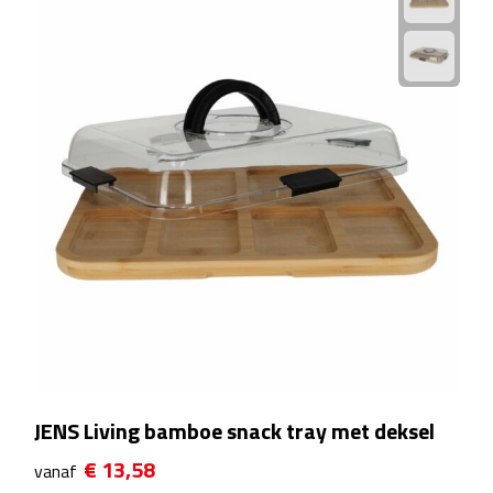
Plastic bekers
Reisbekers
Thermosbekers
Drinkflessen
Opvouwbare drinkfles
Drinkflessen met karabijnhaak
Sportflessen
Thermosflessen
JENS Living bamboe snack tray met deksel
€ 13,58
vanaf
Waterflesjes