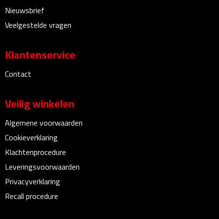
Nieuwsbrief
Bureauklokken
Veelgestelde vragen
Bureaulampen
Klantenservice
Bureau onderleggers
Contact
Bureau organizers
Veilig winkelen
Bureausets
Algemene voorwaarden
Bureau ventilatoren
Cookieverklaring
Klachtenprocedure
Boekenleggers
Leveringsvoorwaarden
Briefopeners
Privacyverklaring
Recall procedure
Gummen