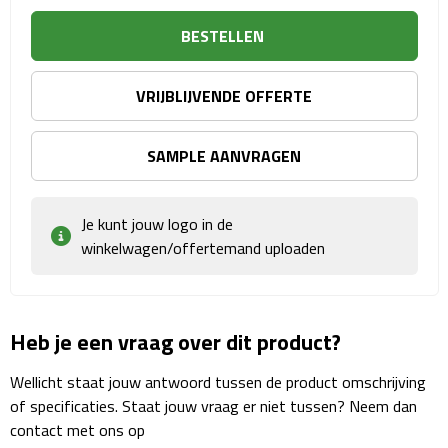
Sport- & Recreatietassen
BESTELLEN
Sporttassen
VRIJBLIJVENDE OFFERTE
Schoenentassen
SAMPLE AANVRAGEN
Fietstassen
Koeltassen & koelboxen
Je kunt jouw logo in de
winkelwagen/offertemand uploaden
Strandtassen
Picknick rugtassen
Heb je een vraag over dit product?
Lunchtassen
Wellicht staat jouw antwoord tussen de product omschrijving
Heuptassen
of specificaties. Staat jouw vraag er niet tussen? Neem dan
contact met ons op