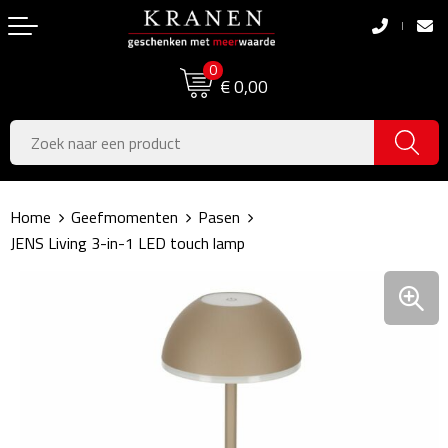
Terug
Terug
0
Boodschappentassen
Dag van de Zorg
€ 0,00
Pasen
Boodschappentassen
Koningsdag
Jute tassen
Home
Geefmomenten
Pasen
Zomer
Katoenen draagtassen
JENS Living 3-in-1 LED touch lamp
Voetbal, EK & WK
Opvouwbare tassen
Sinterklaas
Papieren tassen
Kerstpakketten
Schoudertassen
Geboorte- & Kraamcadeau's
Zakelijke Tassen