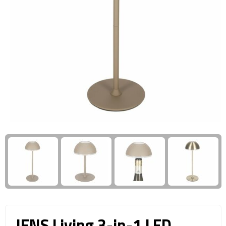
Giftcards
Business trolleys
Wellness Giftsets
Documententassen
Kledingtassen
Laptophoezen & -tassen
Tablettassen
Reistassen & Trolleys
Reistassen
Trolleys
Reistas trolleys
JENS Living 3-in-1 LED