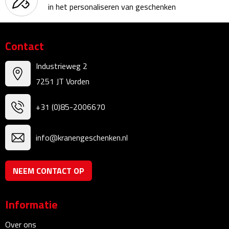
in het personaliseren van geschenken
Kalenders
Beurs & Evenementen
Contact
Banners
Industrieweg 2
7251 JT Vorden
Barmatten
+31 (0)85-2006670
Naambadges & naamkaarthouders
info@kranengeschenken.nl
Stickers
Visitekaartjes
NEEM CONTACT OP
Vlaggen
Informatie
Bureau Toebehoren
Over ons