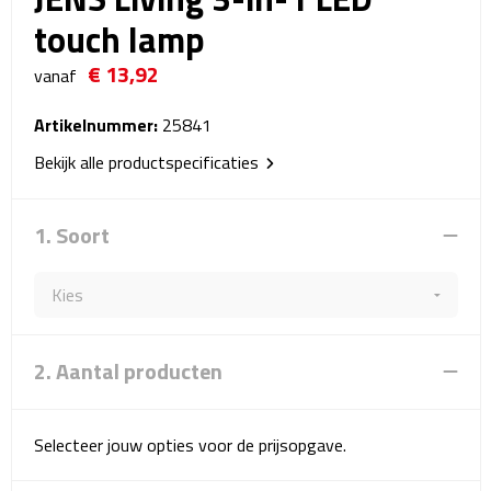
Reistassensets
touch lamp
€ 13,92
Weekendtassen
vanaf
Duffeltassen
Artikelnummer:
25841
Bekijk alle productspecificaties
Autotassen
1. Soort
Toilettassen
Rugzakken
Rugzakken
2. Aantal producten
Laptop rugzakken
Selecteer jouw opties voor de prijsopgave.
Promo rugzakjes