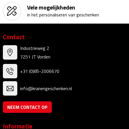
Vele mogelijkheden
Kalenders
in het personaliseren van geschenken
Beurs & Evenementen
Contact
Banners
Industrieweg 2
Barmatten
7251 JT Vorden
Naambadges & naamkaarthouders
+31 (0)85-2006670
Stickers
info@kranengeschenken.nl
Visitekaartjes
Vlaggen
NEEM CONTACT OP
Bureau Toebehoren
Informatie