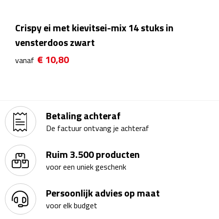
Theeglazen
Crispy ei met kievitsei-mix 14 stuks in
Kopjes & Mokken
vensterdoos zwart
€ 10,80
vanaf
Kopjes
Mokken
Schoteltjes
Betaling achteraf
De factuur ontvang je achteraf
Thermossets
Ruim 3.500 producten
Kantoor & Zakelijk
voor een uniek geschenk
Agenda's & Kalenders
Persoonlijk advies op maat
voor elk budget
Agenda's