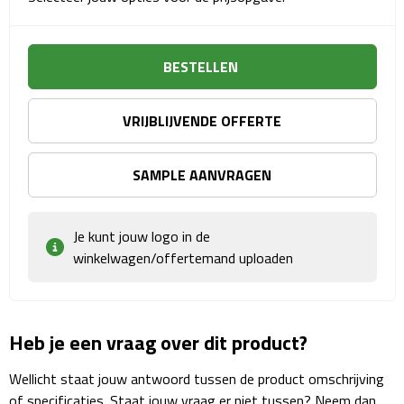
Sport- & Recreatietassen
Sporttassen
BESTELLEN
Schoenentassen
VRIJBLIJVENDE OFFERTE
Fietstassen
SAMPLE AANVRAGEN
Koeltassen & koelboxen
Strandtassen
Je kunt jouw logo in de
winkelwagen/offertemand uploaden
Picknick rugtassen
Lunchtassen
Heb je een vraag over dit product?
Heuptassen
Wellicht staat jouw antwoord tussen de product omschrijving
of specificaties. Staat jouw vraag er niet tussen? Neem dan