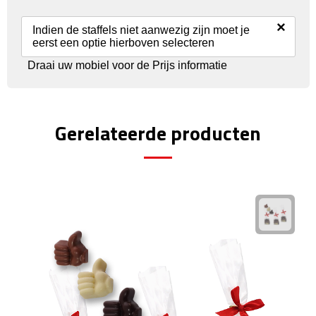
Reisstekkers
×
Indien de staffels niet aanwezig zijn moet je
Reissetjes
eerst een optie hierboven selecteren
Draai uw mobiel voor de Prijs informatie
Paspoorthouders
Auto Accessoires
Gerelateerde producten
Auto luchtverfrissers
Auto onderhoud
Auto organizers
Auto telefoonhouders
IJskrabbers
Parkeerschijven