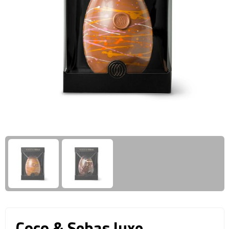
Giftcards
Business trolleys
Wellness Giftsets
Documententassen
Kledingtassen
Laptophoezen & -tassen
Tablettassen
Reistassen & Trolleys
Reistassen
Trolleys
Reistas trolleys
Coco & Sebas luxe