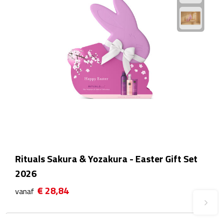
Fietspompen
Fietssloten
Fietsverlichting
Fiets reparatiesets
Zadelhoezen
Drinkwaren
Rituals Sakura & Yozakura - Easter Gift Set
Drinkbekers
2026
€ 28,84
Bekers
vanaf
Bidons