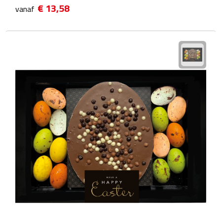
€ 13,58
vanaf
Waterflessen
Drinkglazen
Glazen & karaffen
Dubbelwandige glazen
Bierglazen
Champagneglazen
Cocktailglazen
Wijnglazen
Koffieglazen