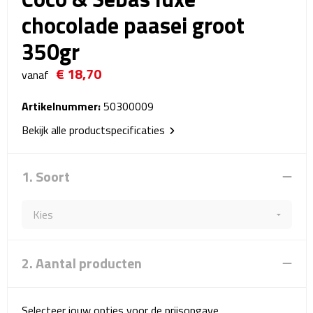
Reistassensets
chocolade paasei groot
350gr
Weekendtassen
€ 18,70
vanaf
Duffeltassen
Artikelnummer:
50300009
Autotassen
Bekijk alle productspecificaties
Toilettassen
1. Soort
Rugzakken
Rugzakken
Laptop rugzakken
2. Aantal producten
Promo rugzakjes
Selecteer jouw opties voor de prijsopgave.