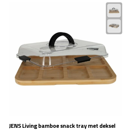
Plastic bekers
Reisbekers
Thermosbekers
Drinkflessen
Opvouwbare drinkfles
Drinkflessen met karabijnhaak
Sportflessen
Thermosflessen
JENS Living bamboe snack tray met deksel
Waterflesjes