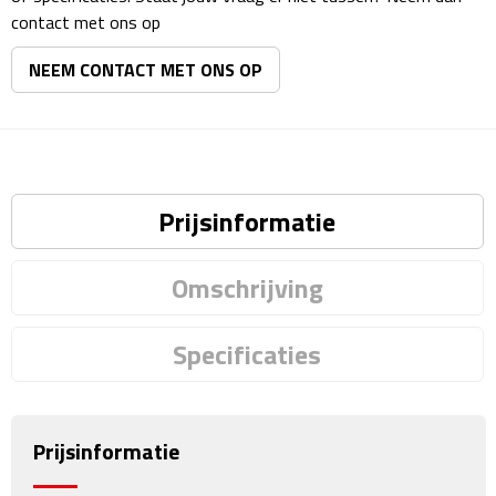
Matrozentassen
contact met ons op
Reizen
NEEM CONTACT MET ONS OP
Reisbekers
Opbergtasjes
Prijsinformatie
Koffersloten
Bagageweegschalen
Omschrijving
Bagageriemen
Specificaties
Bagagelabels
Reiskussens
Prijsinformatie