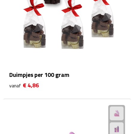
Rijbewijs- & kentekenhoezen
USB autoladers
Veiligheidshamers
Veiligheidssets
Zonneschermen
Duimpjes per 100 gram
€ 4,86
vanaf
Fiets Accessoires
Fietsbellen
Fietstassen
Fiets telefoonhouders