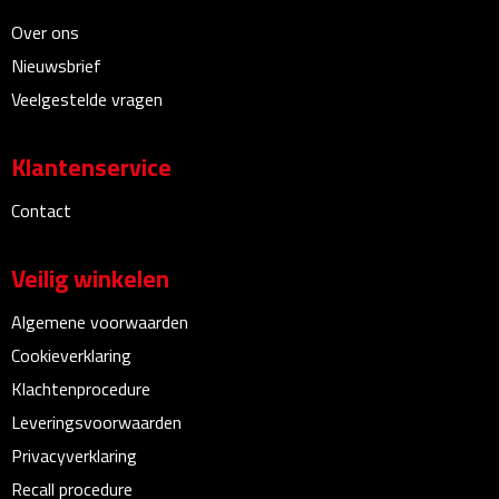
Bureauklokken
Over ons
Nieuwsbrief
Bureaulampen
Veelgestelde vragen
Bureau onderleggers
Klantenservice
Bureau organizers
Contact
Bureausets
Veilig winkelen
Bureau ventilatoren
Algemene voorwaarden
Boekenleggers
Cookieverklaring
Klachtenprocedure
Briefopeners
Leveringsvoorwaarden
Privacyverklaring
Gummen
Recall procedure