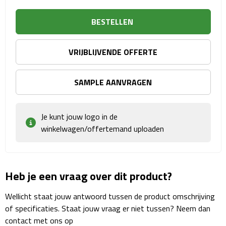
Sport- & Recreatietassen
BESTELLEN
Sporttassen
VRIJBLIJVENDE OFFERTE
Schoenentassen
Fietstassen
SAMPLE AANVRAGEN
Koeltassen & koelboxen
Je kunt jouw logo in de
winkelwagen/offertemand uploaden
Strandtassen
Picknick rugtassen
Heb je een vraag over dit product?
Lunchtassen
Wellicht staat jouw antwoord tussen de product omschrijving
Heuptassen
of specificaties. Staat jouw vraag er niet tussen? Neem dan
contact met ons op