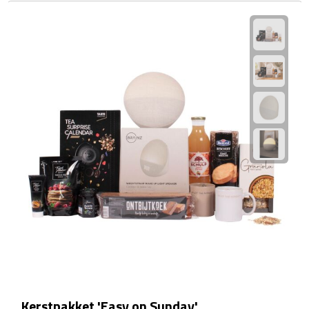
Waterflessen
Drinkglazen
Glazen & karaffen
Dubbelwandige glazen
Bierglazen
Champagneglazen
Cocktailglazen
Wijnglazen
Koffieglazen
Kerstpakket 'Easy on Sunday'