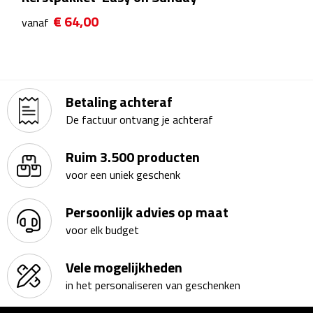
Theeglazen
€ 64,00
vanaf
Kopjes & Mokken
Kopjes
Betaling achteraf
De factuur ontvang je achteraf
Mokken
Ruim 3.500 producten
Schoteltjes
voor een uniek geschenk
Thermossets
Persoonlijk advies op maat
Kantoor & Zakelijk
voor elk budget
Agenda's & Kalenders
Vele mogelijkheden
in het personaliseren van geschenken
Agenda's