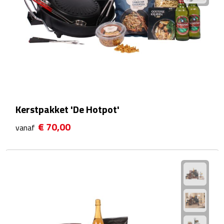
Rijbewijs- & kentekenhoezen
USB autoladers
Veiligheidshamers
Veiligheidssets
Kerstpakket 'De Hotpot'
Zonneschermen
€ 70,00
vanaf
Fiets Accessoires
Fietsbellen
Fietstassen
Fiets telefoonhouders