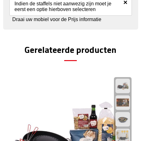
Reisstekkers
×
Indien de staffels niet aanwezig zijn moet je
eerst een optie hierboven selecteren
Reissetjes
Draai uw mobiel voor de Prijs informatie
Paspoorthouders
Auto Accessoires
Gerelateerde producten
Auto luchtverfrissers
Auto onderhoud
Auto organizers
Auto telefoonhouders
IJskrabbers
Parkeerschijven