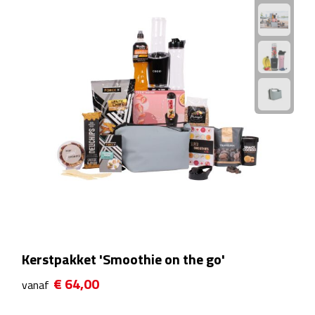
Plastic bekers
Reisbekers
Thermosbekers
Drinkflessen
Opvouwbare drinkfles
Drinkflessen met karabijnhaak
Sportflessen
Kerstpakket 'Smoothie on the go'
Thermosflessen
€ 64,00
vanaf
Waterflesjes