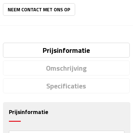
Matrozentassen
NEEM CONTACT MET ONS OP
Reizen
Reisbekers
Opbergtasjes
Prijsinformatie
Koffersloten
Omschrijving
Bagageweegschalen
Specificaties
Bagageriemen
Bagagelabels
Prijsinformatie
Reiskussens