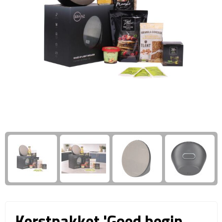
Giftcards
Business trolleys
Wellness Giftsets
Documententassen
Kledingtassen
Laptophoezen & -tassen
Tablettassen
Reistassen & Trolleys
Reistassen
Trolleys
Reistas trolleys
Kerstpakket 'Goed begin