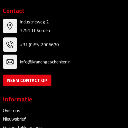
Kalenders
Contact
Beurs & Evenementen
Industrieweg 2
7251 JT Vorden
Banners
+31 (0)85-2006670
Barmatten
info@kranengeschenken.nl
Naambadges & naamkaarthouders
Stickers
NEEM CONTACT OP
Visitekaartjes
Informatie
Vlaggen
Over ons
Nieuwsbrief
Bureau Toebehoren
Veelgestelde vragen