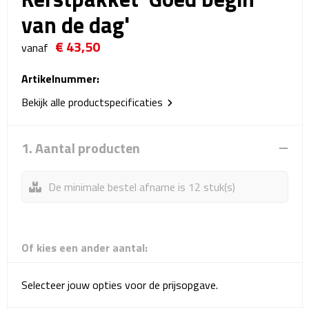
Reistassensets
van de dag'
€ 43,50
Weekendtassen
vanaf
Duffeltassen
Artikelnummer:
Bekijk alle productspecificaties
Autotassen
1. Aantal producten
Toilettassen
Rugzakken
De minimale bestel afname is 12 stuk(s)
Rugzakken
Of kies een ander aantal:
Laptop rugzakken
Promo rugzakjes
Selecteer jouw opties voor de prijsopgave.