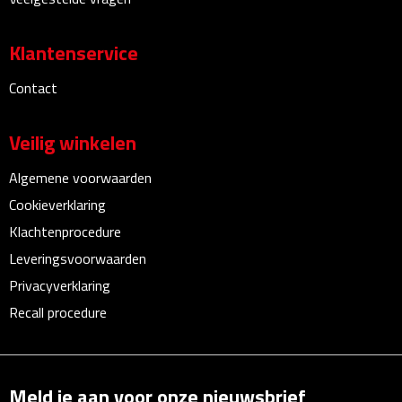
Bureauklokken
Klantenservice
Bureaulampen
Contact
Bureau onderleggers
Veilig winkelen
Bureau organizers
Algemene voorwaarden
Bureausets
Cookieverklaring
Klachtenprocedure
Bureau ventilatoren
Leveringsvoorwaarden
Boekenleggers
Privacyverklaring
Recall procedure
Briefopeners
Gummen
Meld je aan voor onze nieuwsbrief