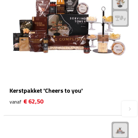
Fietspompen
Fietssloten
Fietsverlichting
Fiets reparatiesets
Zadelhoezen
Drinkwaren
Kerstpakket 'Cheers to you'
€ 62,50
vanaf
Drinkbekers
Bekers
Bidons