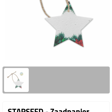
Giftcards
Business trolleys
Wellness Giftsets
Documententassen
Kledingtassen
Laptophoezen & -tassen
Tablettassen
Reistassen & Trolleys
Reistassen
Trolleys
Reistas trolleys
STARSEED - Zaadpapier