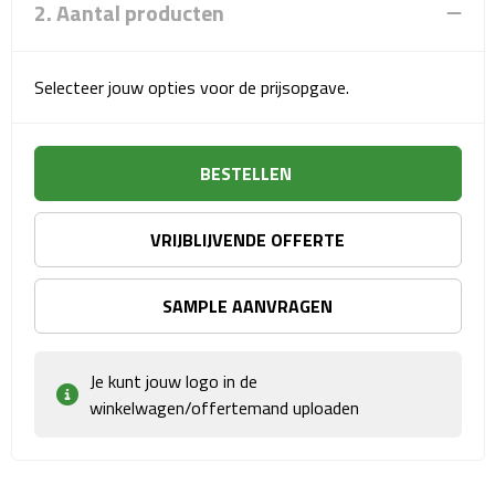
2. Aantal producten
Sport- & Recreatietassen
Sporttassen
Selecteer jouw opties voor de prijsopgave.
Schoenentassen
BESTELLEN
Fietstassen
Koeltassen & koelboxen
VRIJBLIJVENDE OFFERTE
Strandtassen
SAMPLE AANVRAGEN
Picknick rugtassen
Je kunt jouw logo in de
Lunchtassen
winkelwagen/offertemand uploaden
Heuptassen