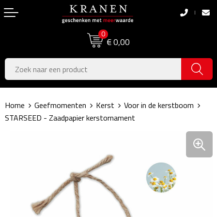
Terug
Terug
0
Boodschappentassen
Dag van de Zorg
€ 0,00
Pasen
Boodschappentassen
Koningsdag
Jute tassen
Home
Geefmomenten
Kerst
Voor in de kerstboom
Zomer
Katoenen draagtassen
STARSEED - Zaadpapier kerstornament
Voetbal, EK & WK
Opvouwbare tassen
Sinterklaas
Papieren tassen
Kerstpakketten
Schoudertassen
Geboorte- & Kraamcadeau's
Zakelijke Tassen