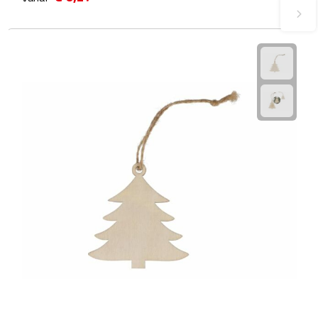
Plastic bekers
Reisbekers
Thermosbekers
Drinkflessen
Opvouwbare drinkfles
Drinkflessen met karabijnhaak
Sportflessen
Thermosflessen
Waterflesjes