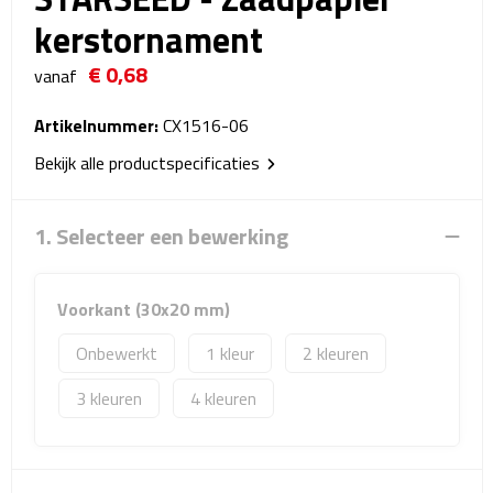
Reistassensets
kerstornament
€ 0,68
Weekendtassen
vanaf
Duffeltassen
Artikelnummer:
CX1516-06
Bekijk alle productspecificaties
Autotassen
1. Selecteer een bewerking
Toilettassen
Rugzakken
Voorkant (30x20 mm)
Rugzakken
Onbewerkt
1
2
Laptop rugzakken
3
4
Promo rugzakjes