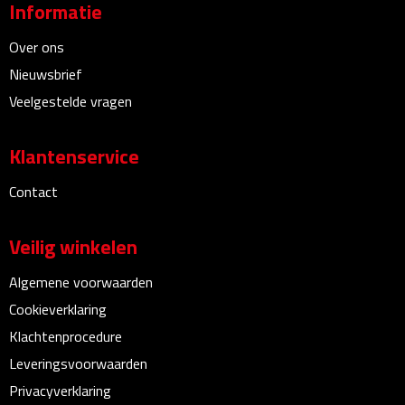
Informatie
Bureauklokken
Over ons
Bureaulampen
Nieuwsbrief
Veelgestelde vragen
Bureau onderleggers
Klantenservice
Bureau organizers
Contact
Bureausets
Bureau ventilatoren
Veilig winkelen
Algemene voorwaarden
Boekenleggers
Cookieverklaring
Briefopeners
Klachtenprocedure
Leveringsvoorwaarden
Gummen
Privacyverklaring