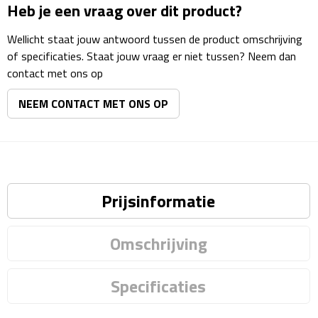
Matrozentassen
Heb je een vraag over dit product?
Wellicht staat jouw antwoord tussen de product omschrijving
Reizen
of specificaties. Staat jouw vraag er niet tussen? Neem dan
contact met ons op
Reisbekers
NEEM CONTACT MET ONS OP
Opbergtasjes
Koffersloten
Bagageweegschalen
Prijsinformatie
Bagageriemen
Omschrijving
Bagagelabels
Specificaties
Reiskussens