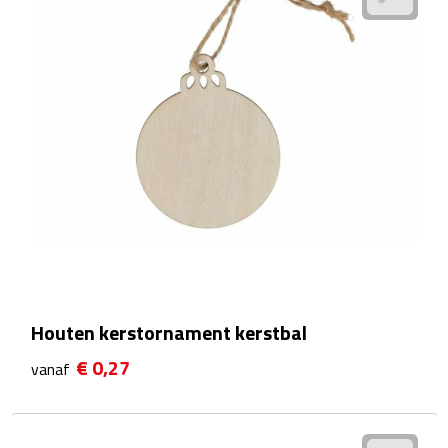
Rijbewijs- & kentekenhoezen
USB autoladers
Veiligheidshamers
Veiligheidssets
Zonneschermen
Fiets Accessoires
Houten kerstornament kerstbal
Fietsbellen
€ 0,27
vanaf
Fietstassen
Fiets telefoonhouders