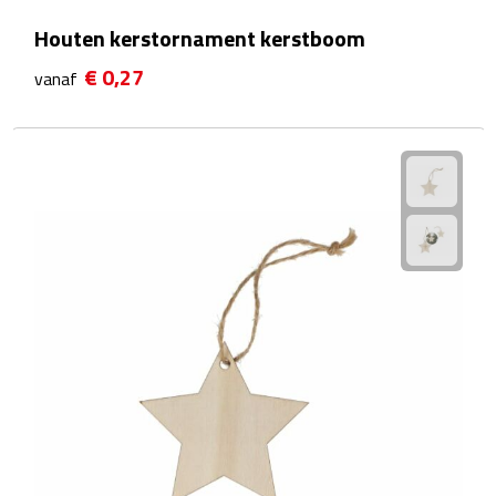
Houten kerstornament kerstboom
Waterflessen
€ 0,27
vanaf
Drinkglazen
Glazen & karaffen
Dubbelwandige glazen
Bierglazen
Champagneglazen
Cocktailglazen
Wijnglazen
Koffieglazen