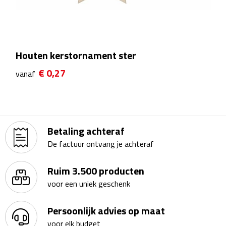
Theeglazen
Kopjes & Mokken
Houten kerstornament ster
Kopjes
€ 0,27
vanaf
Mokken
Schoteltjes
Betaling achteraf
Thermossets
De factuur ontvang je achteraf
Kantoor & Zakelijk
Ruim 3.500 producten
voor een uniek geschenk
Agenda's & Kalenders
Persoonlijk advies op maat
Agenda's
voor elk budget