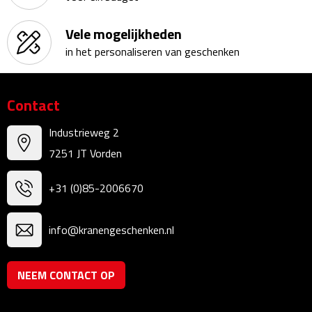
Kalenders
Vele mogelijkheden
in het personaliseren van geschenken
Beurs & Evenementen
Banners
Contact
Barmatten
Industrieweg 2
7251 JT Vorden
Naambadges & naamkaarthouders
+31 (0)85-2006670
Stickers
Visitekaartjes
info@kranengeschenken.nl
Vlaggen
NEEM CONTACT OP
Bureau Toebehoren