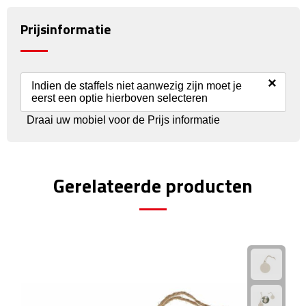
Reisstekkers
Prijsinformatie
Reissetjes
Paspoorthouders
×
Indien de staffels niet aanwezig zijn moet je
eerst een optie hierboven selecteren
Auto Accessoires
Draai uw mobiel voor de Prijs informatie
Auto luchtverfrissers
Auto onderhoud
Gerelateerde producten
Auto organizers
Auto telefoonhouders
IJskrabbers
Parkeerschijven