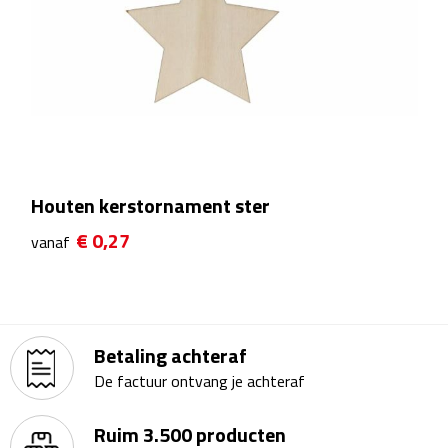
Theeglazen
Kopjes & Mokken
Kopjes
Mokken
Houten kerstornament ster
Schoteltjes
€ 0,27
vanaf
Thermossets
Kantoor & Zakelijk
Betaling achteraf
Agenda's & Kalenders
De factuur ontvang je achteraf
Agenda's
Ruim 3.500 producten