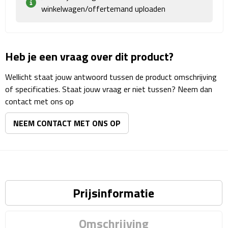
Matrozentassen
winkelwagen/offertemand uploaden
Reizen
Heb je een vraag over dit product?
Reisbekers
Wellicht staat jouw antwoord tussen de product omschrijving
Opbergtasjes
of specificaties. Staat jouw vraag er niet tussen? Neem dan
contact met ons op
Koffersloten
NEEM CONTACT MET ONS OP
Bagageweegschalen
Bagageriemen
Bagagelabels
Prijsinformatie
Reiskussens
Omschrijving