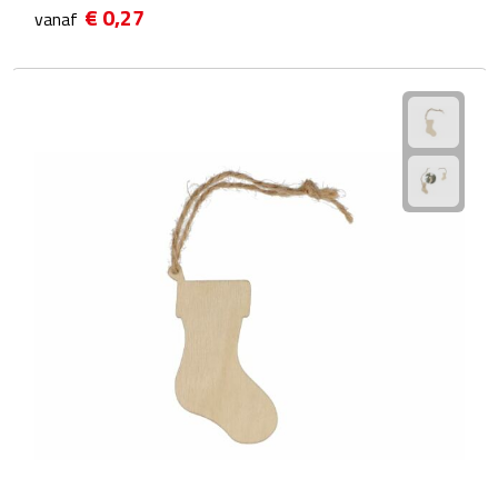
€ 0,27
vanaf
Fietspompen
Fietssloten
Fietsverlichting
Fiets reparatiesets
Zadelhoezen
Drinkwaren
Drinkbekers
Bekers
Bidons