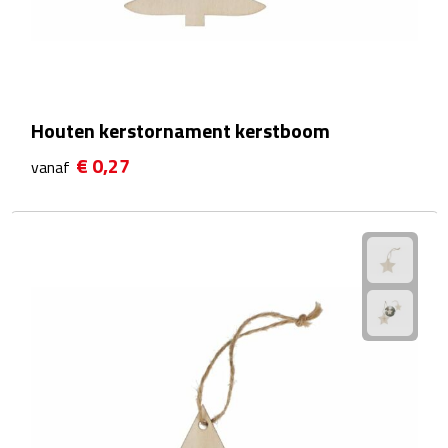
Waterflessen
Drinkglazen
Houten kerstornament kerstboom
Glazen & karaffen
€ 0,27
vanaf
Dubbelwandige glazen
Bierglazen
Champagneglazen
Cocktailglazen
Wijnglazen
Koffieglazen