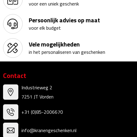
voor een uniek geschenk
Kalenders
Persoonlijk advies op maat
Beurs & Evenementen
voor elk budget
Banners
Vele mogelijkheden
in het personaliseren van geschenken
Barmatten
Naambadges & naamkaarthouders
Contact
Stickers
Industrieweg 2
7251 JT Vorden
Visitekaartjes
+31 (0)85-2006670
Vlaggen
Bureau Toebehoren
info@kranengeschenken.nl