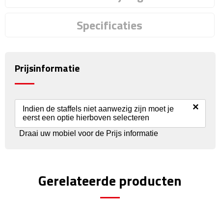
Reisstekkers
Specificaties
Reissetjes
Paspoorthouders
Prijsinformatie
Auto Accessoires
Auto luchtverfrissers
×
Indien de staffels niet aanwezig zijn moet je
eerst een optie hierboven selecteren
Auto onderhoud
Draai uw mobiel voor de Prijs informatie
Auto organizers
Auto telefoonhouders
Gerelateerde producten
IJskrabbers
Parkeerschijven