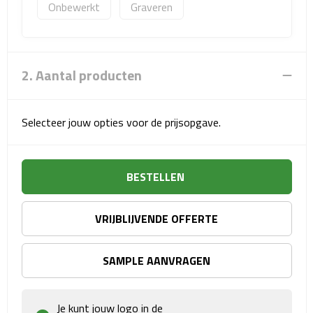
Onbewerkt
Graveren
Sport- & Recreatietassen
Sporttassen
2. Aantal producten
Schoenentassen
Fietstassen
Selecteer jouw opties voor de prijsopgave.
Koeltassen & koelboxen
BESTELLEN
Strandtassen
Picknick rugtassen
VRIJBLIJVENDE OFFERTE
Lunchtassen
SAMPLE AANVRAGEN
Heuptassen
Je kunt jouw logo in de