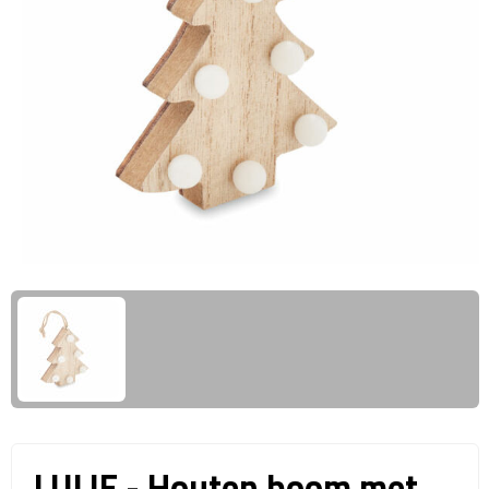
Giftcards
Business trolleys
Wellness Giftsets
Documententassen
Kledingtassen
Laptophoezen & -tassen
Tablettassen
Reistassen & Trolleys
Reistassen
Trolleys
Reistas trolleys
LULIE - Houten boom met