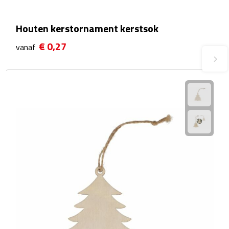
Plastic bekers
Houten kerstornament kerstsok
Reisbekers
€ 0,27
vanaf
Thermosbekers
Drinkflessen
Opvouwbare drinkfles
Drinkflessen met karabijnhaak
Sportflessen
Thermosflessen
Waterflesjes