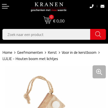
Terug
Terug
0
Boodschappentassen
Dag van de Zorg
€ 0,00
Pasen
Boodschappentassen
Koningsdag
Jute tassen
Home
Geefmomenten
Kerst
Voor in de kerstboom
Zomer
Katoenen draagtassen
LULIE - Houten boom met lichtjes
Voetbal, EK & WK
Opvouwbare tassen
Sinterklaas
Papieren tassen
Kerstpakketten
Schoudertassen
Geboorte- & Kraamcadeau's
Zakelijke Tassen