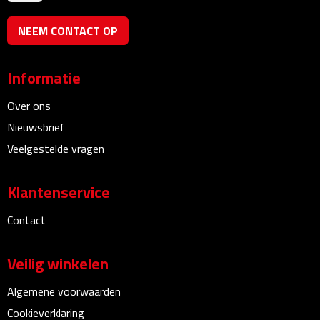
Bureauklokken
NEEM CONTACT OP
Bureaulampen
Informatie
Bureau onderleggers
Over ons
Bureau organizers
Nieuwsbrief
Veelgestelde vragen
Bureausets
Klantenservice
Bureau ventilatoren
Contact
Boekenleggers
Veilig winkelen
Briefopeners
Algemene voorwaarden
Gummen
Cookieverklaring