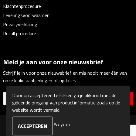
Linialen
Klachtenprocedure
Leveringsvoorwaarden
Magneten
Privacyverklaring
Recall procedure
Muismatten
Pennen etui's
Meld je aan voor onze nieuwsbrief
Pennenhouders
Schrijf je in voor onze nieuwsbrief en mis nooit meer één van
Puntenslijpers
onze leuke aanbiedingen of updates.
Rekenmachines
Door op accepteren te klikken ga je akkoord met de
geldende omgang van productinformatie zoals op de
Document- & Schrijfmappen
website wordt vermeld.
Documentmappen
Weigeren
© Copyright Kranengeschenken 2026