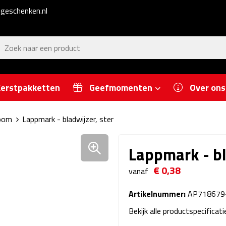
geschenken.nl
erstpakketten
Geefmomenten
Over ons
boom
Lappmark - bladwijzer, ster
Lappmark - bl
€ 0,38
vanaf
Artikelnummer:
AP718679
Bekijk alle productspecificat