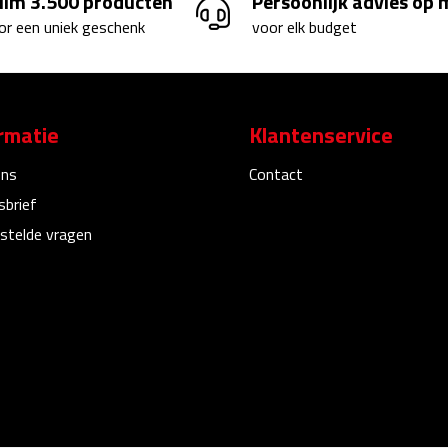
uim 3.500 producten
Persoonlijk advies op
or een uniek geschenk
voor elk budget
rmatie
Klantenservice
ons
Contact
sbrief
stelde vragen