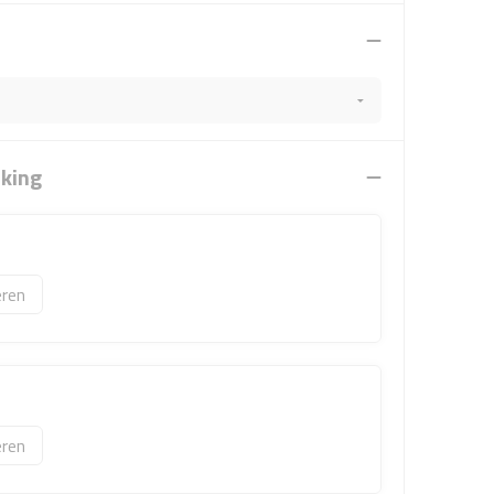
rking
ren
ren