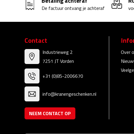
Betaling achteraf
R
De factuur ontvang je achteraf
vo
Contact
Info
Industrieweg 2
Over 
7251 JT Vorden
Nieuw
Veelge
+31 (0)85-2006670
info@kranengeschenken.nl
NEEM CONTACT OP