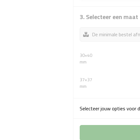
3. Selecteer een maat
De minimale bestel afn
30×40
mm
37×37
mm
Selecteer jouw opties voor d