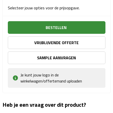
Matrozentassen
Selecteer jouw opties voor de prijsopgave.
Reizen
Reisbekers
BESTELLEN
Opbergtasjes
VRIJBLIJVENDE OFFERTE
Koffersloten
SAMPLE AANVRAGEN
Bagageweegschalen
Je kunt jouw logo in de
Bagageriemen
winkelwagen/offertemand uploaden
Bagagelabels
Reiskussens
Heb je een vraag over dit product?