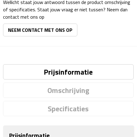
Reisstekkers
Wellicht staat jouw antwoord tussen de product omschrijving
of specificaties. Staat jouw vraag er niet tussen? Neem dan
Reissetjes
contact met ons op
NEEM CONTACT MET ONS OP
Paspoorthouders
Auto Accessoires
Auto luchtverfrissers
Prijsinformatie
Auto onderhoud
Omschrijving
Auto organizers
Auto telefoonhouders
Specificaties
IJskrabbers
Prijsinformatie
Parkeerschijven