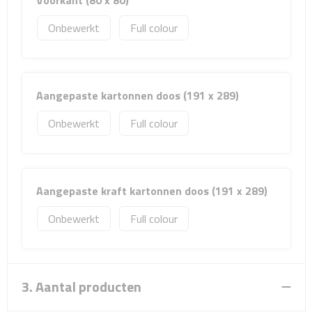
Voorkant (80 x 80)
Sport- & Recreatietassen
Onbewerkt
Full colour
Sporttassen
Schoenentassen
Aangepaste kartonnen doos (191 x 289)
Fietstassen
Onbewerkt
Full colour
Koeltassen & koelboxen
Strandtassen
Aangepaste kraft kartonnen doos (191 x 289)
Picknick rugtassen
Onbewerkt
Full colour
Lunchtassen
Heuptassen
3. Aantal producten