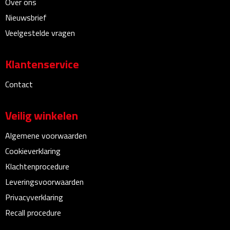
Over ons
Linialen
Nieuwsbrief
Veelgestelde vragen
Magneten
Muismatten
Klantenservice
Pennen etui's
Contact
Pennenhouders
Veilig winkelen
Puntenslijpers
Algemene voorwaarden
Cookieverklaring
Rekenmachines
Klachtenprocedure
Leveringsvoorwaarden
Document- & Schrijfmappen
Privacyverklaring
Documentmappen
Recall procedure