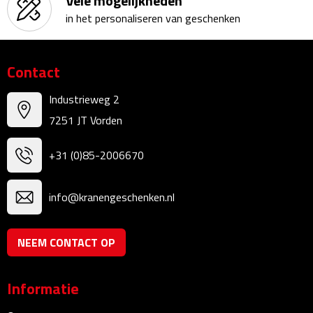
Vele mogelijkheden
Bureauklokken
in het personaliseren van geschenken
Bureaulampen
Contact
Bureau onderleggers
Industrieweg 2
Bureau organizers
7251 JT Vorden
Bureausets
+31 (0)85-2006670
Bureau ventilatoren
info@kranengeschenken.nl
Boekenleggers
NEEM CONTACT OP
Briefopeners
Informatie
Gummen