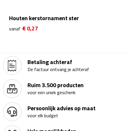
Kalenders
Houten kerstornament ster
Beurs & Evenementen
€ 0,27
vanaf
Banners
Barmatten
Betaling achteraf
Naambadges & naamkaarthouders
De factuur ontvang je achteraf
Stickers
Ruim 3.500 producten
voor een uniek geschenk
Visitekaartjes
Persoonlijk advies op maat
Vlaggen
voor elk budget
Bureau Toebehoren