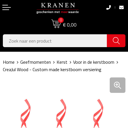
Terug
Terug
0
Boodschappentassen
Dag van de Zorg
€ 0,00
Pasen
Boodschappentassen
Koningsdag
Jute tassen
Home
Geefmomenten
Kerst
Voor in de kerstboom
Zomer
Katoenen draagtassen
CreaJul Wood - Custom made kerstboom versiering
Voetbal, EK & WK
Opvouwbare tassen
Sinterklaas
Papieren tassen
Kerstpakketten
Schoudertassen
Geboorte- & Kraamcadeau's
Zakelijke Tassen