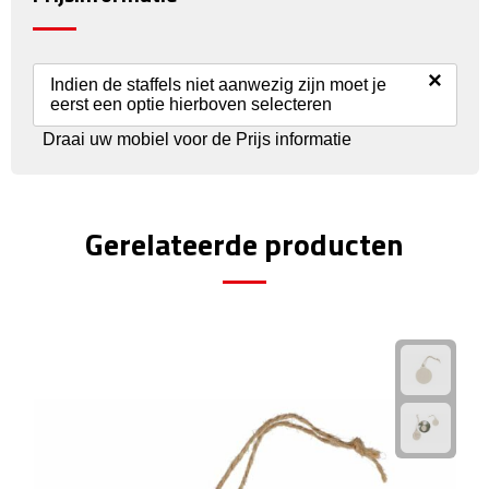
Rijbewijs- & kentekenhoezen
×
Indien de staffels niet aanwezig zijn moet je
USB autoladers
eerst een optie hierboven selecteren
Draai uw mobiel voor de Prijs informatie
Veiligheidshamers
Veiligheidssets
Gerelateerde producten
Zonneschermen
Fiets Accessoires
Fietsbellen
Fietstassen
Fiets telefoonhouders