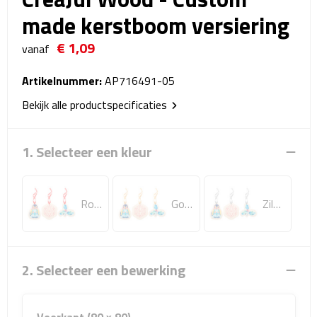
Reistassensets
made kerstboom versiering
€ 1,09
Weekendtassen
vanaf
Duffeltassen
Artikelnummer:
AP716491-05
Bekijk alle productspecificaties
Autotassen
1. Selecteer een kleur
Toilettassen
Rugzakken
Rood
Goud
Zilver
Rugzakken
Laptop rugzakken
2. Selecteer een bewerking
Promo rugzakjes