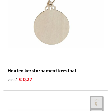
Fietspompen
Fietssloten
Fietsverlichting
Fiets reparatiesets
Zadelhoezen
Houten kerstornament kerstbal
Drinkwaren
€ 0,27
vanaf
Drinkbekers
Bekers
Bidons