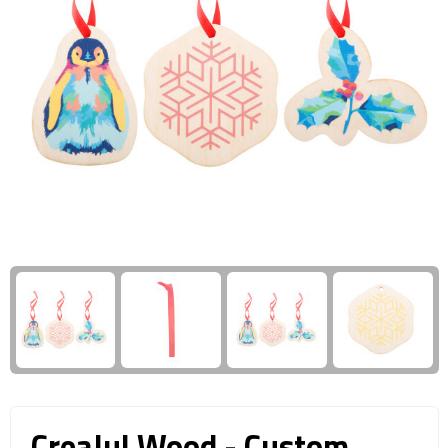
Giftcards
Business trolleys
Wellness Giftsets
Documententassen
Kledingtassen
Laptophoezen & -tassen
Tablettassen
Reistassen & Trolleys
Reistassen
Trolleys
Reistas trolleys
CreaJul Wood - Custom