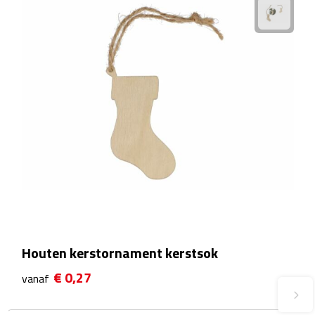
Plastic bekers
Reisbekers
Thermosbekers
Drinkflessen
Opvouwbare drinkfles
Drinkflessen met karabijnhaak
Sportflessen
Houten kerstornament kerstsok
Thermosflessen
€ 0,27
vanaf
Waterflesjes