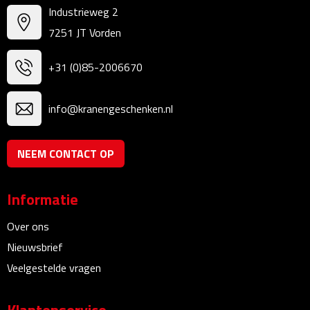
Linialen
Industrieweg 2
7251 JT Vorden
Magneten
+31 (0)85-2006670
Muismatten
info@kranengeschenken.nl
Pennen etui's
Pennenhouders
NEEM CONTACT OP
Puntenslijpers
Informatie
Rekenmachines
Over ons
Nieuwsbrief
Document- & Schrijfmappen
Veelgestelde vragen
Documentmappen