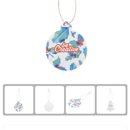
Giftcards
Business trolleys
Wellness Giftsets
Documententassen
Kledingtassen
Laptophoezen & -tassen
Tablettassen
Reistassen & Trolleys
Reistassen
Trolleys
Reistas trolleys