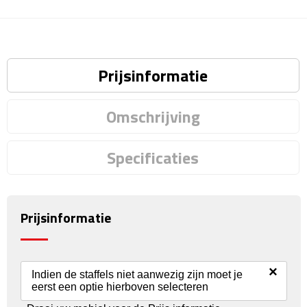
Rijbewijs- & kentekenhoezen
USB autoladers
Prijsinformatie
Veiligheidshamers
Omschrijving
Veiligheidssets
Specificaties
Zonneschermen
Fiets Accessoires
Prijsinformatie
Fietsbellen
Fietstassen
×
Indien de staffels niet aanwezig zijn moet je
eerst een optie hierboven selecteren
Fiets telefoonhouders