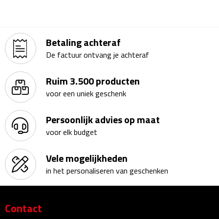
Bureauklokken
Bureaulampen
Betaling achteraf
De factuur ontvang je achteraf
Bureau onderleggers
Ruim 3.500 producten
Bureau organizers
voor een uniek geschenk
Bureausets
Persoonlijk advies op maat
Bureau ventilatoren
voor elk budget
Boekenleggers
Vele mogelijkheden
in het personaliseren van geschenken
Briefopeners
Gummen
Contact