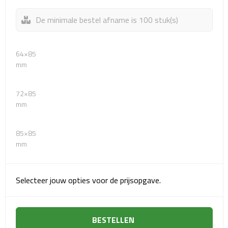
Matrozentassen
De minimale bestel afname is 100 stuk(s)
Reizen
Reisbekers
64×85
mm
Opbergtasjes
72×85
Koffersloten
mm
Bagageweegschalen
85×85
mm
Bagageriemen
Bagagelabels
Selecteer jouw opties voor de prijsopgave.
Reiskussens
BESTELLEN