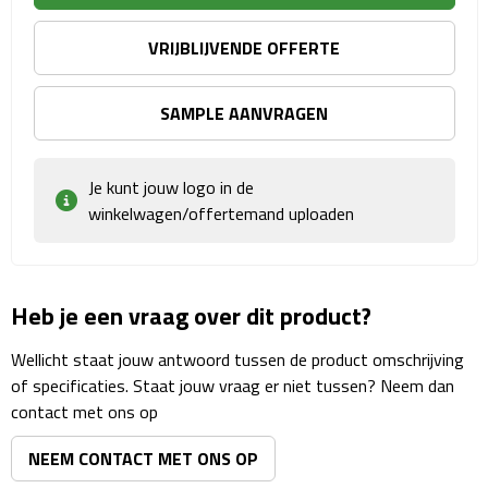
Reisstekkers
VRIJBLIJVENDE OFFERTE
Reissetjes
Paspoorthouders
SAMPLE AANVRAGEN
Auto Accessoires
Je kunt jouw logo in de
winkelwagen/offertemand uploaden
Auto luchtverfrissers
Auto onderhoud
Heb je een vraag over dit product?
Auto organizers
Wellicht staat jouw antwoord tussen de product omschrijving
Auto telefoonhouders
of specificaties. Staat jouw vraag er niet tussen? Neem dan
contact met ons op
IJskrabbers
NEEM CONTACT MET ONS OP
Parkeerschijven