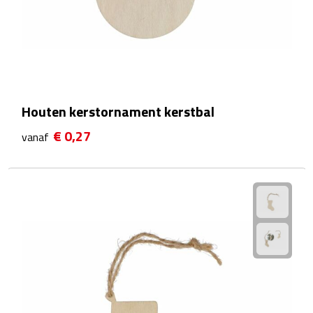
Plastic bekers
Reisbekers
Thermosbekers
Houten kerstornament kerstbal
Drinkflessen
€ 0,27
vanaf
Opvouwbare drinkfles
Drinkflessen met karabijnhaak
Sportflessen
Thermosflessen
Waterflesjes