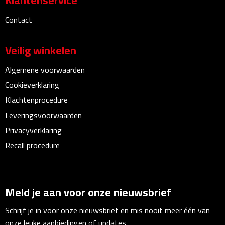
Klantenservice
Multifunctionele documentmappen
Contact
Schrijfmappen
Veilig winkelen
Multifunctionele schrijfmappen
Algemene voorwaarden
Klemborden
Cookieverklaring
Klachtenprocedure
Notitieboeken en Schriften
Leveringsvoorwaarden
Memo's
Privacyverklaring
Recall procedure
Memoboekjes
Memo sets
Meld je aan voor onze nieuwsbrief
Unieke memo's
Schrijf je in voor onze nieuwsbrief en mis nooit meer één van
onze leuke aanbiedingen of updates.