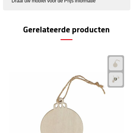
Draai uw mobiel voor de Prijs informatie
Fietspompen
Fietssloten
Gerelateerde producten
Fietsverlichting
Fiets reparatiesets
Zadelhoezen
Drinkwaren
Drinkbekers
Bekers
Bidons