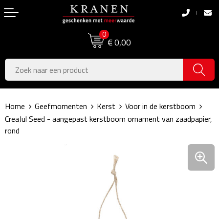
Terug
Terug
0
Boodschappentassen
Dag van de Zorg
€ 0,00
Pasen
Boodschappentassen
Koningsdag
Jute tassen
Home
Geefmomenten
Kerst
Voor in de kerstboom
Zomer
Katoenen draagtassen
CreaJul Seed - aangepast kerstboom ornament van zaadpapier,
rond
Voetbal, EK & WK
Opvouwbare tassen
Sinterklaas
Papieren tassen
Kerstpakketten
Schoudertassen
Geboorte- & Kraamcadeau's
Zakelijke Tassen