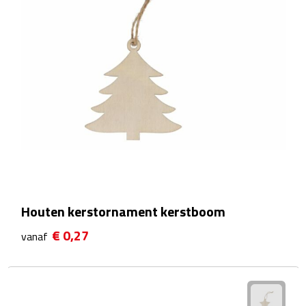
Theeglazen
Kopjes & Mokken
Kopjes
Mokken
Schoteltjes
Thermossets
Houten kerstornament kerstboom
Kantoor & Zakelijk
€ 0,27
vanaf
Agenda's & Kalenders
Agenda's