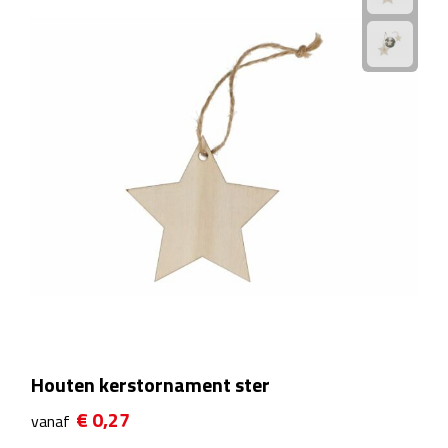
Kalenders
Beurs & Evenementen
Banners
Barmatten
Naambadges & naamkaarthouders
Stickers
Visitekaartjes
Vlaggen
Houten kerstornament ster
€ 0,27
Bureau Toebehoren
vanaf