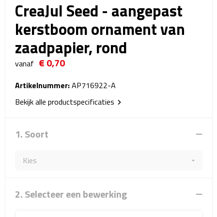
CreaJul Seed - aangepast
Reistassensets
kerstboom ornament van
Weekendtassen
zaadpapier, rond
Duffeltassen
€ 0,70
vanaf
Autotassen
Artikelnummer:
AP716922-A
Bekijk alle productspecificaties
Toilettassen
Rugzakken
1. Soort
Rugzakken
Laptop rugzakken
2. Selecteer een bewerking
Promo rugzakjes