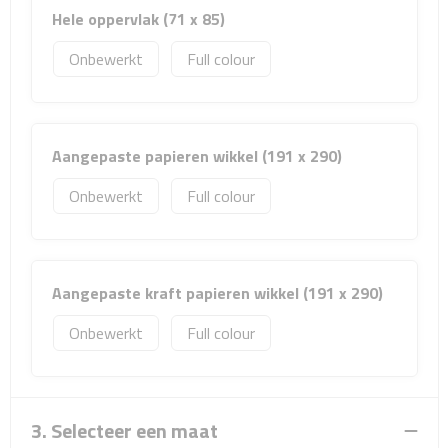
Sport- & Recreatietassen
Hele oppervlak (71 x 85)
Onbewerkt
Full colour
Sporttassen
Schoenentassen
Aangepaste papieren wikkel (191 x 290)
Fietstassen
Onbewerkt
Full colour
Koeltassen & koelboxen
Strandtassen
Aangepaste kraft papieren wikkel (191 x 290)
Picknick rugtassen
Onbewerkt
Full colour
Lunchtassen
Heuptassen
3. Selecteer een maat