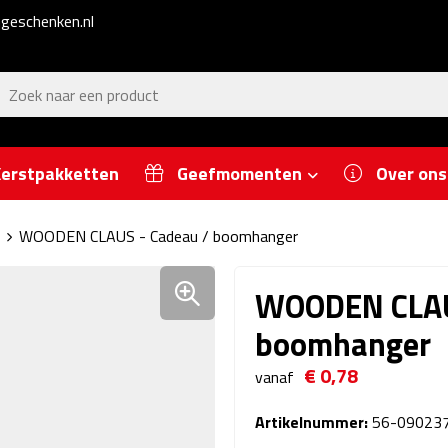
geschenken.nl
erstpakketten
Geefmomenten
Over ons
WOODEN CLAUS - Cadeau / boomhanger
WOODEN CLAU
boomhanger
€ 0,78
vanaf
Artikelnummer:
56-09023