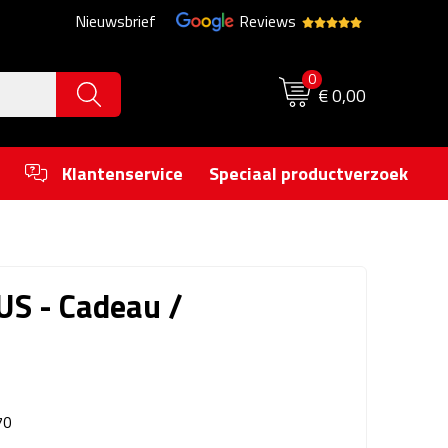
Nieuwsbrief
Reviews
0
€ 0,00
Klantenservice
Speciaal productverzoek
S - Cadeau /
70