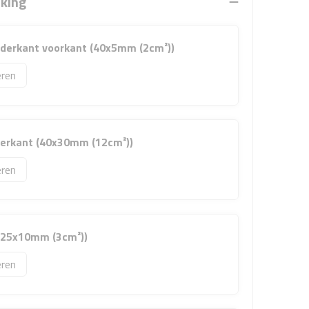
rking
nderkant voorkant (40x5mm (2cm²))
ren
terkant (40x30mm (12cm²))
ren
 (25x10mm (3cm²))
ren