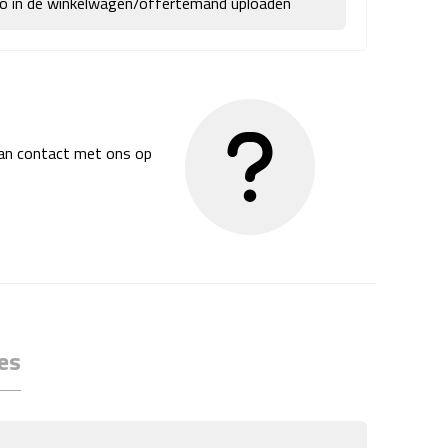
go in de winkelwagen/offertemand uploaden
dan contact met ons op
es