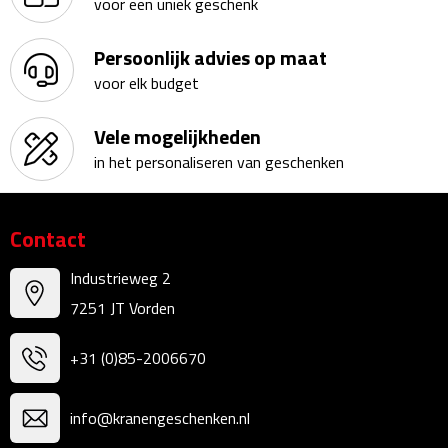
voor een uniek geschenk
Kalenders
Persoonlijk advies op maat
Beurs & Evenementen
voor elk budget
Banners
Vele mogelijkheden
in het personaliseren van geschenken
Barmatten
Naambadges & naamkaarthouders
Contact
Stickers
Industrieweg 2
7251 JT Vorden
Visitekaartjes
+31 (0)85-2006670
Vlaggen
info@kranengeschenken.nl
Bureau Toebehoren