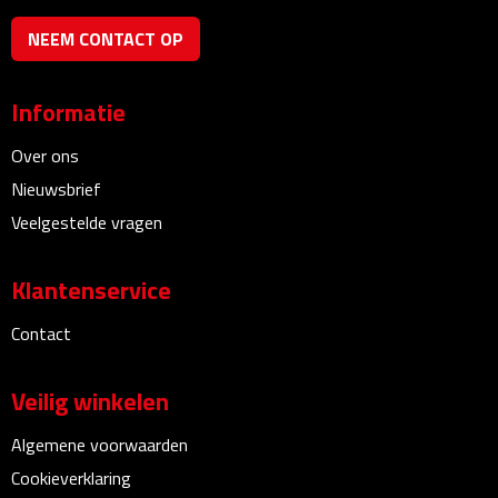
Bureauklokken
NEEM CONTACT OP
Bureaulampen
Informatie
Bureau onderleggers
Over ons
Bureau organizers
Nieuwsbrief
Veelgestelde vragen
Bureausets
Klantenservice
Bureau ventilatoren
Contact
Boekenleggers
Veilig winkelen
Briefopeners
Algemene voorwaarden
Gummen
Cookieverklaring