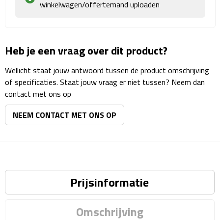
Matrozentassen
winkelwagen/offertemand uploaden
Reizen
Heb je een vraag over dit product?
Reisbekers
Wellicht staat jouw antwoord tussen de product omschrijving
Opbergtasjes
of specificaties. Staat jouw vraag er niet tussen? Neem dan
contact met ons op
Koffersloten
NEEM CONTACT MET ONS OP
Bagageweegschalen
Bagageriemen
Bagagelabels
Prijsinformatie
Reiskussens
Omschrijving