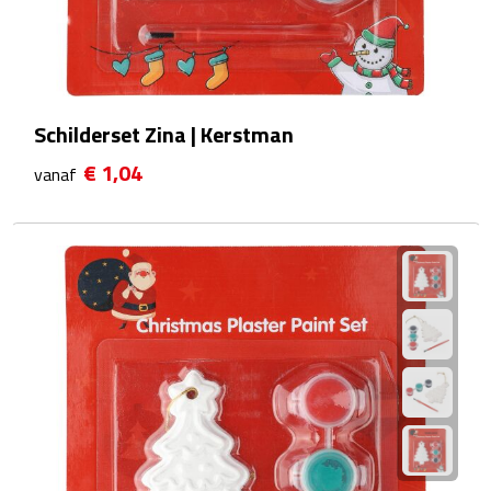
Waterflessen
Drinkglazen
Schilderset Zina | Kerstman
Glazen & karaffen
€ 1,04
vanaf
Dubbelwandige glazen
Bierglazen
Champagneglazen
Cocktailglazen
Wijnglazen
Koffieglazen