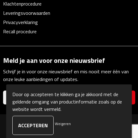
Klachtenprocedure
Linialen
Leveringsvoorwaarden
Magneten
Privacyverklaring
Recall procedure
Muismatten
Pennen etui's
Meld je aan voor onze nieuwsbrief
Pennenhouders
Schrijf je in voor onze nieuwsbrief en mis nooit meer één van
onze leuke aanbiedingen of updates.
Puntenslijpers
Door op accepteren te klikken ga je akkoord met de
Rekenmachines
geldende omgang van productinformatie zoals op de
website wordt vermeld.
Document- & Schrijfmappen
Weigeren
© Copyright Kranengeschenken 2026
Documentmappen