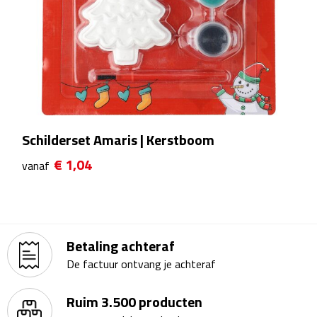
Theeglazen
Kopjes & Mokken
Kopjes
Mokken
Schilderset Amaris | Kerstboom
Schoteltjes
€ 1,04
vanaf
Thermossets
Kantoor & Zakelijk
Betaling achteraf
De factuur ontvang je achteraf
Agenda's & Kalenders
Ruim 3.500 producten
Agenda's