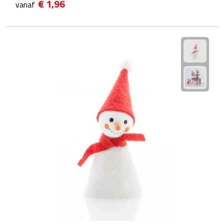
€ 1,96
vanaf
Fietspompen
Fietssloten
Fietsverlichting
Fiets reparatiesets
Zadelhoezen
Drinkwaren
Drinkbekers
Bekers
Bidons