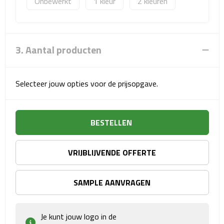
Onbewerkt
1
2
Sport- & Recreatietassen
Sporttassen
3. Aantal producten
Schoenentassen
Fietstassen
Selecteer jouw opties voor de prijsopgave.
Koeltassen & koelboxen
BESTELLEN
Strandtassen
VRIJBLIJVENDE OFFERTE
Picknick rugtassen
Lunchtassen
SAMPLE AANVRAGEN
Heuptassen
Je kunt jouw logo in de