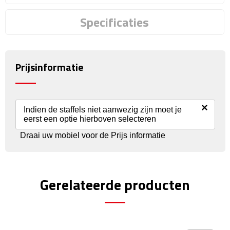
Reisstekkers
Specificaties
Reissetjes
Paspoorthouders
Prijsinformatie
Auto Accessoires
Auto luchtverfrissers
×
Indien de staffels niet aanwezig zijn moet je
eerst een optie hierboven selecteren
Auto onderhoud
Draai uw mobiel voor de Prijs informatie
Auto organizers
Auto telefoonhouders
Gerelateerde producten
IJskrabbers
Parkeerschijven