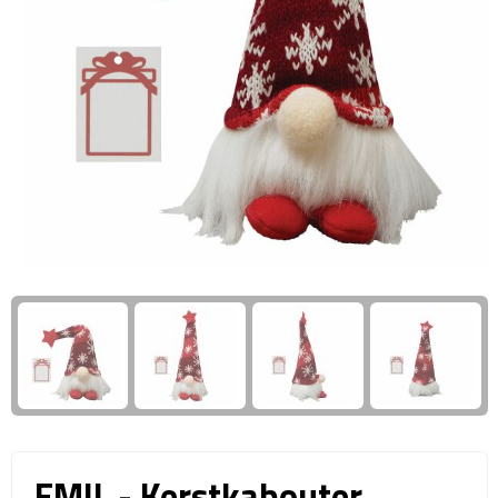
Giftcards
Business trolleys
Wellness Giftsets
Documententassen
Kledingtassen
Laptophoezen & -tassen
Tablettassen
Reistassen & Trolleys
Reistassen
Trolleys
Reistas trolleys
EMIL - Kerstkabouter