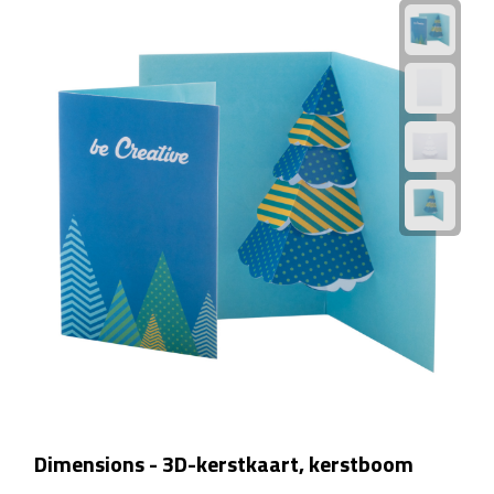
Rijbewijs- & kentekenhoezen
USB autoladers
Veiligheidshamers
Veiligheidssets
Zonneschermen
Fiets Accessoires
Fietsbellen
Fietstassen
Dimensions - 3D-kerstkaart, kerstboom
Fiets telefoonhouders