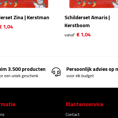
derset Zina | Kerstman
Schilderset Amaris |
Kerstboom
€ 1,04
€ 1,04
vanaf
uim 3.500 producten
Persoonlijk advies op
or een uniek geschenk
voor elk budget
rmatie
Klantenservice
ons
Contact