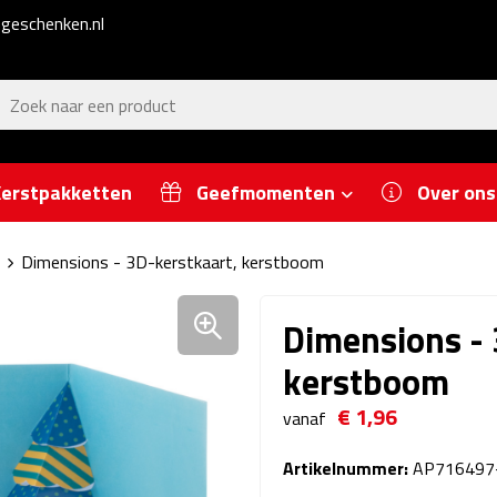
geschenken.nl
erstpakketten
Geefmomenten
Over ons
Dimensions - 3D-kerstkaart, kerstboom
Dimensions - 
kerstboom
€ 1,96
vanaf
Artikelnummer:
AP716497