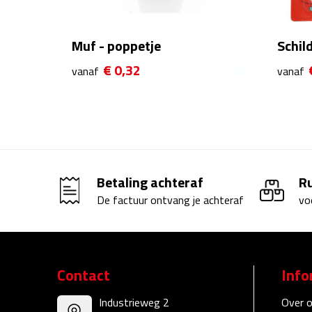
Muf - poppetje
Schil
€ 0,32
vanaf
vanaf
Betaling achteraf
R
De factuur ontvang je achteraf
vo
Contact
Info
Industrieweg 2
Over 