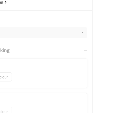
ies
rking
olour
olour