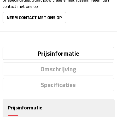
of specificaties. Staat jouw vraag er niet tussen? Neem dan
Matrozentassen
contact met ons op
Reizen
NEEM CONTACT MET ONS OP
Reisbekers
Opbergtasjes
Prijsinformatie
Koffersloten
Bagageweegschalen
Omschrijving
Bagageriemen
Specificaties
Bagagelabels
Reiskussens
Prijsinformatie