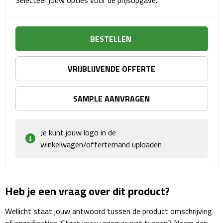
Selecteer jouw opties voor de prijsopgave.
Sport- & Recreatietassen
Sporttassen
BESTELLEN
Schoenentassen
VRIJBLIJVENDE OFFERTE
Fietstassen
SAMPLE AANVRAGEN
Koeltassen & koelboxen
Strandtassen
Je kunt jouw logo in de
winkelwagen/offertemand uploaden
Picknick rugtassen
Lunchtassen
Heb je een vraag over dit product?
Heuptassen
Wellicht staat jouw antwoord tussen de product omschrijving