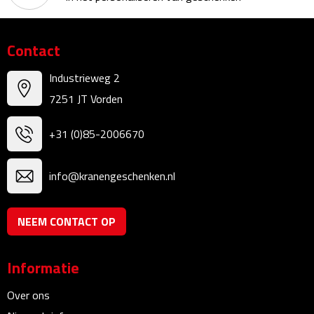
Kalenders
Contact
Beurs & Evenementen
Industrieweg 2
Banners
7251 JT Vorden
Barmatten
+31 (0)85-2006670
Naambadges & naamkaarthouders
info@kranengeschenken.nl
Stickers
NEEM CONTACT OP
Visitekaartjes
Vlaggen
Informatie
Bureau Toebehoren
Over ons