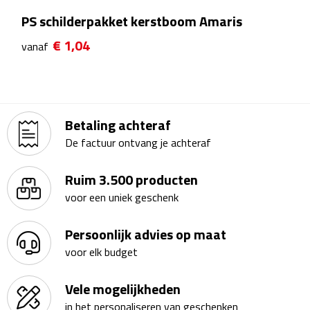
Theeglazen
PS schilderpakket kerstboom Amaris
€ 1,04
vanaf
Kopjes & Mokken
Kopjes
Mokken
Betaling achteraf
De factuur ontvang je achteraf
Schoteltjes
Ruim 3.500 producten
Thermossets
voor een uniek geschenk
Kantoor & Zakelijk
Persoonlijk advies op maat
voor elk budget
Agenda's & Kalenders
Vele mogelijkheden
Agenda's
in het personaliseren van geschenken