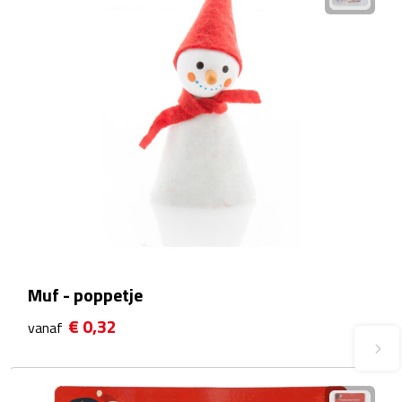
Fietspompen
Fietssloten
Fietsverlichting
Fiets reparatiesets
Zadelhoezen
Drinkwaren
Muf - poppetje
Drinkbekers
€ 0,32
vanaf
Bekers
Bidons