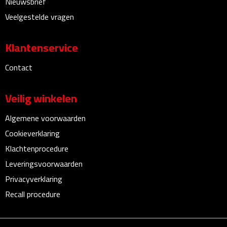
Nieuwsbrief
Bureauklokken
Veelgestelde vragen
Bureaulampen
Klantenservice
Bureau onderleggers
Contact
Bureau organizers
Veilig winkelen
Bureausets
Algemene voorwaarden
Cookieverklaring
Bureau ventilatoren
Klachtenprocedure
Boekenleggers
Leveringsvoorwaarden
Privacyverklaring
Briefopeners
Recall procedure
Gummen