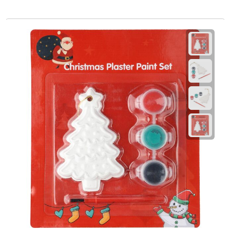
Waterflessen
Drinkglazen
Glazen & karaffen
Dubbelwandige glazen
Bierglazen
Champagneglazen
Cocktailglazen
Wijnglazen
Koffieglazen