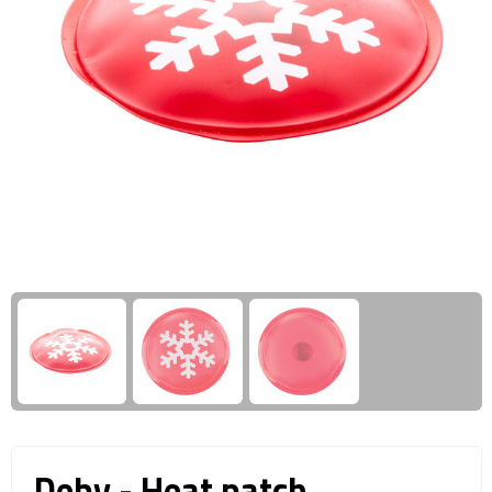
Giftcards
Business trolleys
Wellness Giftsets
Documententassen
Kledingtassen
Laptophoezen & -tassen
Tablettassen
Reistassen & Trolleys
Reistassen
Trolleys
Reistas trolleys
Deby - Heat patch