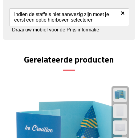
Reisstekkers
×
Reissetjes
Indien de staffels niet aanwezig zijn moet je
eerst een optie hierboven selecteren
Paspoorthouders
Draai uw mobiel voor de Prijs informatie
Auto Accessoires
Gerelateerde producten
Auto luchtverfrissers
Auto onderhoud
Auto organizers
Auto telefoonhouders
IJskrabbers
Parkeerschijven