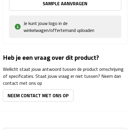
Reisstekkers
SAMPLE AANVRAGEN
Reissetjes
Je kunt jouw logo in de
Paspoorthouders
winkelwagen/offertemand uploaden
Auto Accessoires
Heb je een vraag over dit product?
Auto luchtverfrissers
Wellicht staat jouw antwoord tussen de product omschrijving
Auto onderhoud
of specificaties. Staat jouw vraag er niet tussen? Neem dan
contact met ons op
Auto organizers
NEEM CONTACT MET ONS OP
Auto telefoonhouders
IJskrabbers
Parkeerschijven