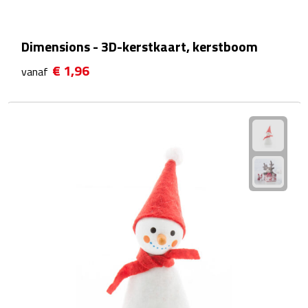
Plastic bekers
Dimensions - 3D-kerstkaart, kerstboom
Reisbekers
€ 1,96
vanaf
Thermosbekers
Drinkflessen
Opvouwbare drinkfles
Drinkflessen met karabijnhaak
Sportflessen
Thermosflessen
Waterflesjes