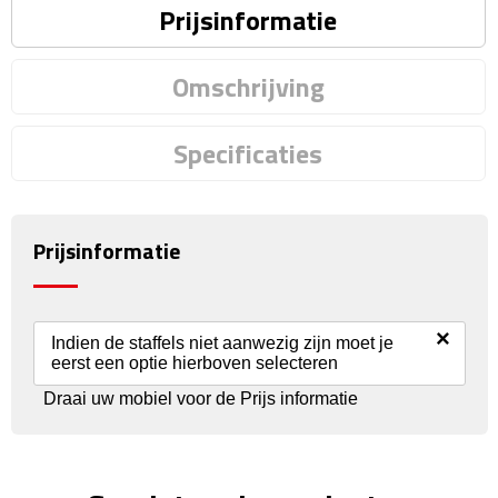
Prijsinformatie
Rijbewijs- & kentekenhoezen
Omschrijving
USB autoladers
Specificaties
Veiligheidshamers
Veiligheidssets
Prijsinformatie
Zonneschermen
Fiets Accessoires
×
Indien de staffels niet aanwezig zijn moet je
eerst een optie hierboven selecteren
Fietsbellen
Draai uw mobiel voor de Prijs informatie
Fietstassen
Fiets telefoonhouders