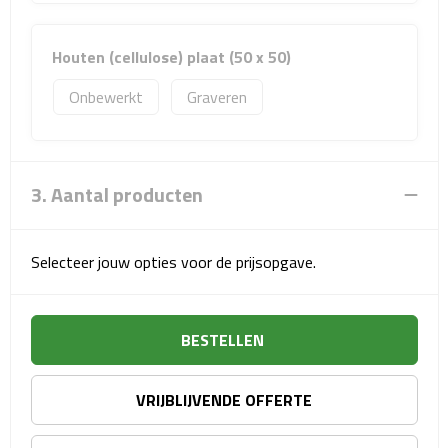
Matrozentassen
Reizen
Houten (cellulose) plaat (50 x 50)
Onbewerkt
Graveren
Reisbekers
Opbergtasjes
3. Aantal producten
Koffersloten
Bagageweegschalen
Selecteer jouw opties voor de prijsopgave.
Bagageriemen
BESTELLEN
Bagagelabels
Reiskussens
VRIJBLIJVENDE OFFERTE