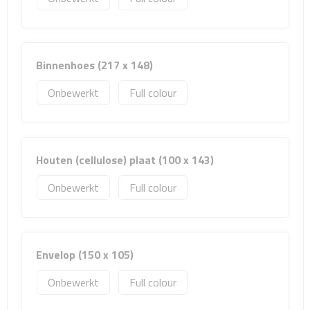
Sport- & Recreatietassen
Sporttassen
Binnenhoes (217 x 148)
Schoenentassen
Onbewerkt
Full colour
Fietstassen
Koeltassen & koelboxen
Houten (cellulose) plaat (100 x 143)
Strandtassen
Onbewerkt
Full colour
Picknick rugtassen
Lunchtassen
Envelop (150 x 105)
Heuptassen
Onbewerkt
Full colour