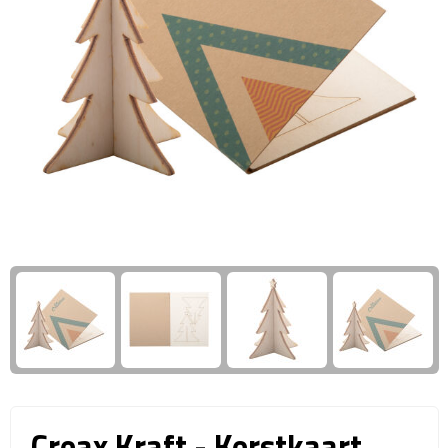
Giftcards
Business trolleys
Wellness Giftsets
Documententassen
Kledingtassen
Laptophoezen & -tassen
Tablettassen
Reistassen & Trolleys
Reistassen
Trolleys
Reistas trolleys
Creax Kraft - Kerstkaart,