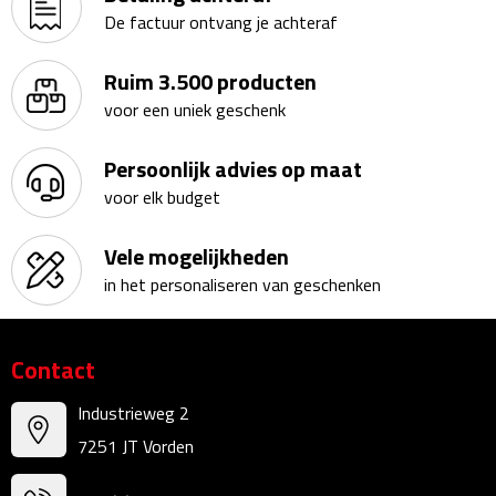
De factuur ontvang je achteraf
Bureauklokken
Ruim 3.500 producten
Bureaulampen
voor een uniek geschenk
Bureau onderleggers
Persoonlijk advies op maat
Bureau organizers
voor elk budget
Bureausets
Vele mogelijkheden
in het personaliseren van geschenken
Bureau ventilatoren
Boekenleggers
Contact
Briefopeners
Industrieweg 2
7251 JT Vorden
Gummen