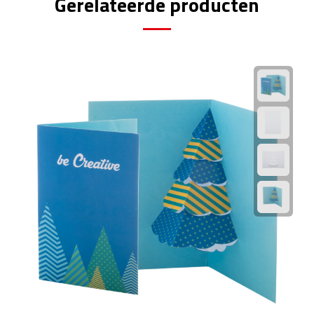
Gerelateerde producten
Fietspompen
Fietssloten
Fietsverlichting
Fiets reparatiesets
Zadelhoezen
Drinkwaren
Drinkbekers
Bekers
Bidons