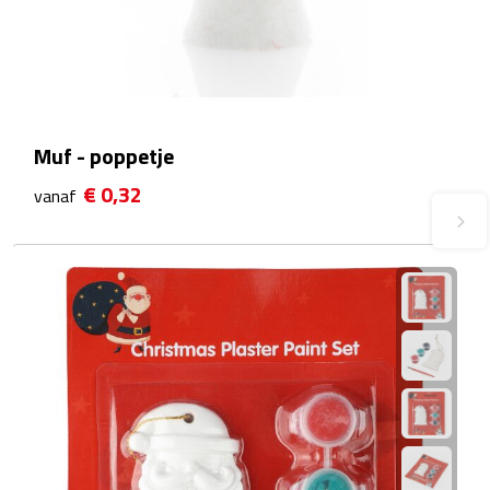
Waterflessen
Drinkglazen
Glazen & karaffen
Muf - poppetje
€ 0,32
vanaf
Dubbelwandige glazen
Bierglazen
Champagneglazen
Cocktailglazen
Wijnglazen
Koffieglazen