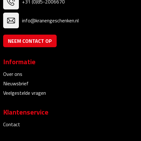
+31 (0)85-2006670
Linialen
Magneten
info@kranengeschenken.nl
Muismatten
NEEM CONTACT OP
Pennen etui's
Informatie
Pennenhouders
Over ons
Puntenslijpers
Nieuwsbrief
Veelgestelde vragen
Rekenmachines
Klantenservice
Document- & Schrijfmappen
Contact
Documentmappen