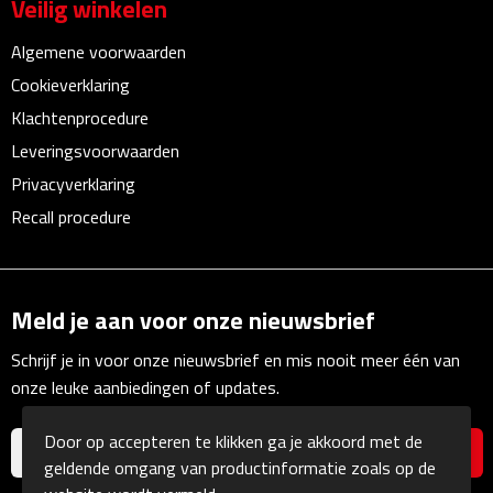
Veilig winkelen
Multifunctionele documentmappen
Algemene voorwaarden
Schrijfmappen
Cookieverklaring
Klachtenprocedure
Multifunctionele schrijfmappen
Leveringsvoorwaarden
Klemborden
Privacyverklaring
Recall procedure
Notitieboeken en Schriften
Memo's
Meld je aan voor onze nieuwsbrief
Memoboekjes
Schrijf je in voor onze nieuwsbrief en mis nooit meer één van
onze leuke aanbiedingen of updates.
Memo sets
Door op accepteren te klikken ga je akkoord met de
Unieke memo's
geldende omgang van productinformatie zoals op de