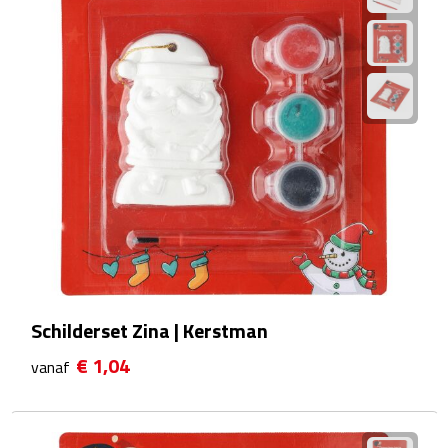
Plastic bekers
Reisbekers
Thermosbekers
Drinkflessen
Opvouwbare drinkfles
Drinkflessen met karabijnhaak
Schilderset Zina | Kerstman
Sportflessen
€ 1,04
vanaf
Thermosflessen
Waterflesjes