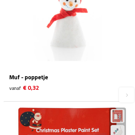
Fietspompen
Fietssloten
Fietsverlichting
Fiets reparatiesets
Zadelhoezen
Muf - poppetje
Drinkwaren
€ 0,32
vanaf
Drinkbekers
Bekers
Bidons