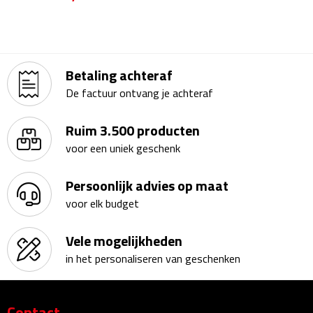
Theeglazen
Kopjes & Mokken
Betaling achteraf
Kopjes
De factuur ontvang je achteraf
Mokken
Ruim 3.500 producten
voor een uniek geschenk
Schoteltjes
Persoonlijk advies op maat
Thermossets
voor elk budget
Kantoor & Zakelijk
Vele mogelijkheden
in het personaliseren van geschenken
Agenda's & Kalenders
Agenda's
Contact