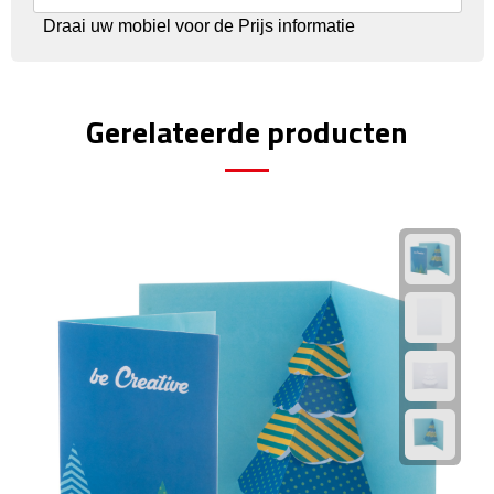
Reisstekkers
Draai uw mobiel voor de Prijs informatie
Reissetjes
Paspoorthouders
Gerelateerde producten
Auto Accessoires
Auto luchtverfrissers
Auto onderhoud
Auto organizers
Auto telefoonhouders
IJskrabbers
Parkeerschijven