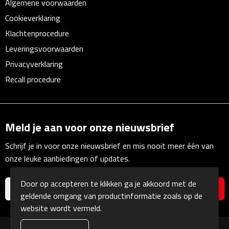
Algemene voorwaarden
Cookieverklaring
Plastic bekers
Klachtenprocedure
Reisbekers
Leveringsvoorwaarden
Privacyverklaring
Thermosbekers
Recall procedure
Drinkflessen
Opvouwbare drinkfles
Meld je aan voor onze nieuwsbrief
Drinkflessen met karabijnhaak
Schrijf je in voor onze nieuwsbrief en mis nooit meer één van
onze leuke aanbiedingen of updates.
Sportflessen
Door op accepteren te klikken ga je akkoord met de
Thermosflessen
geldende omgang van productinformatie zoals op de
website wordt vermeld.
Waterflesjes