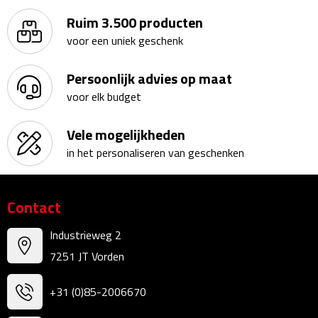
Ruim 3.500 producten
Rijbewijs- & kentekenhoezen
voor een uniek geschenk
USB autoladers
Persoonlijk advies op maat
voor elk budget
Veiligheidshamers
Vele mogelijkheden
Veiligheidssets
in het personaliseren van geschenken
Zonneschermen
Contact
Fiets Accessoires
Industrieweg 2
Fietsbellen
7251 JT Vorden
Fietstassen
+31 (0)85-2006670
Fiets telefoonhouders