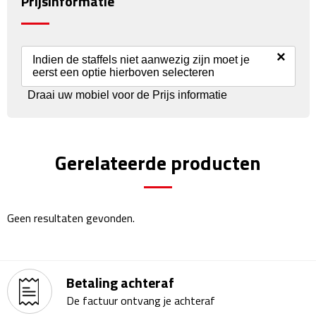
Prijsinformatie
Reisstekkers
Reissetjes
×
Indien de staffels niet aanwezig zijn moet je
Paspoorthouders
eerst een optie hierboven selecteren
Draai uw mobiel voor de Prijs informatie
Auto Accessoires
Auto luchtverfrissers
Gerelateerde producten
Auto onderhoud
Auto organizers
Geen resultaten gevonden.
Auto telefoonhouders
IJskrabbers
Betaling achteraf
De factuur ontvang je achteraf
Parkeerschijven