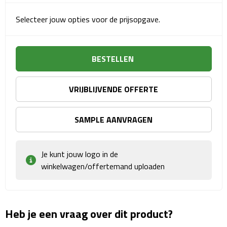
Sport- & Recreatietassen
Selecteer jouw opties voor de prijsopgave.
Sporttassen
Schoenentassen
BESTELLEN
Fietstassen
VRIJBLIJVENDE OFFERTE
Koeltassen & koelboxen
SAMPLE AANVRAGEN
Strandtassen
Je kunt jouw logo in de
Picknick rugtassen
winkelwagen/offertemand uploaden
Lunchtassen
Heuptassen
Heb je een vraag over dit product?