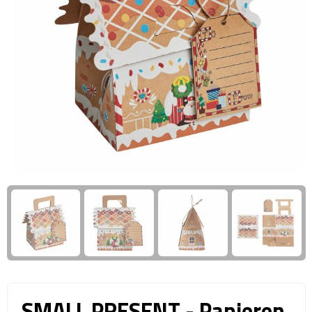
Giftcards
Business trolleys
Wellness Giftsets
Documententassen
Kledingtassen
Laptophoezen & -tassen
Tablettassen
Reistassen & Trolleys
Reistassen
Trolleys
Reistas trolleys
SMALL PRESENT - Papieren