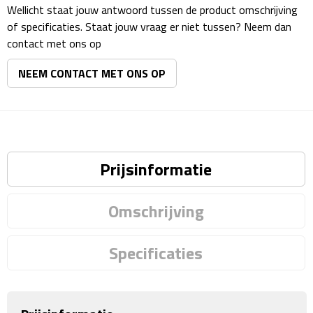
Matrozentassen
Wellicht staat jouw antwoord tussen de product omschrijving
of specificaties. Staat jouw vraag er niet tussen? Neem dan
Reizen
contact met ons op
NEEM CONTACT MET ONS OP
Reisbekers
Opbergtasjes
Koffersloten
Prijsinformatie
Bagageweegschalen
Omschrijving
Bagageriemen
Bagagelabels
Specificaties
Reiskussens