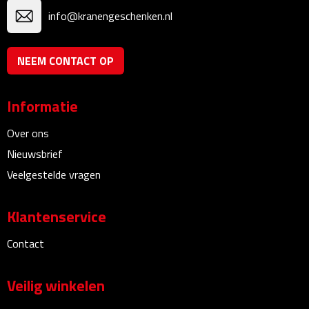
info@kranengeschenken.nl
Fietspompen
NEEM CONTACT OP
Fietssloten
Fietsverlichting
Informatie
Fiets reparatiesets
Over ons
Nieuwsbrief
Zadelhoezen
Veelgestelde vragen
Drinkwaren
Klantenservice
Drinkbekers
Contact
Bekers
Veilig winkelen
Bidons