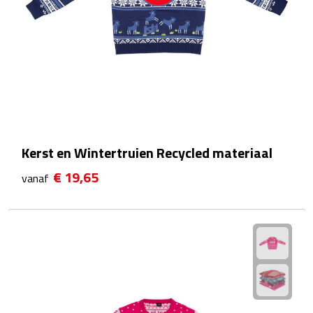
Rijbewijs- & kentekenhoezen
USB autoladers
Veiligheidshamers
Veiligheidssets
Kerst en Wintertruien Recycled materiaal
Zonneschermen
€ 19,65
vanaf
Fiets Accessoires
Fietsbellen
Fietstassen
Fiets telefoonhouders