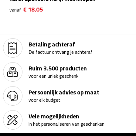
Theeglazen
€ 18,05
vanaf
Kopjes & Mokken
Kopjes
Betaling achteraf
De factuur ontvang je achteraf
Mokken
Ruim 3.500 producten
Schoteltjes
voor een uniek geschenk
Thermossets
Persoonlijk advies op maat
Kantoor & Zakelijk
voor elk budget
Agenda's & Kalenders
Vele mogelijkheden
in het personaliseren van geschenken
Agenda's