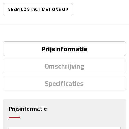
Matrozentassen
NEEM CONTACT MET ONS OP
Reizen
Reisbekers
Opbergtasjes
Prijsinformatie
Koffersloten
Omschrijving
Bagageweegschalen
Specificaties
Bagageriemen
Bagagelabels
Prijsinformatie
Reiskussens