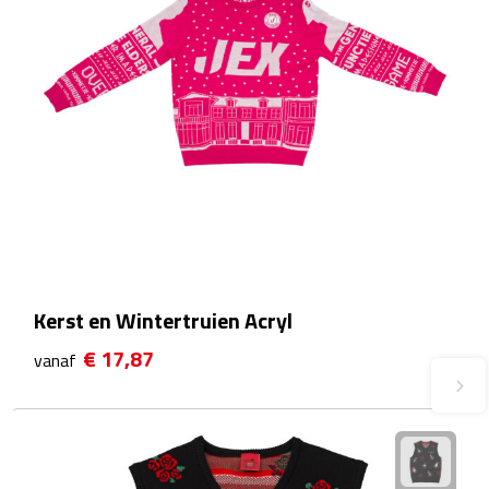
Fietspompen
Fietssloten
Fietsverlichting
Fiets reparatiesets
Zadelhoezen
Drinkwaren
Kerst en Wintertruien Acryl
€ 17,87
vanaf
Drinkbekers
Bekers
Bidons