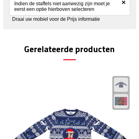
Reisstekkers
×
Indien de staffels niet aanwezig zijn moet je
eerst een optie hierboven selecteren
Reissetjes
Draai uw mobiel voor de Prijs informatie
Paspoorthouders
Auto Accessoires
Gerelateerde producten
Auto luchtverfrissers
Auto onderhoud
Auto organizers
Auto telefoonhouders
IJskrabbers
Parkeerschijven