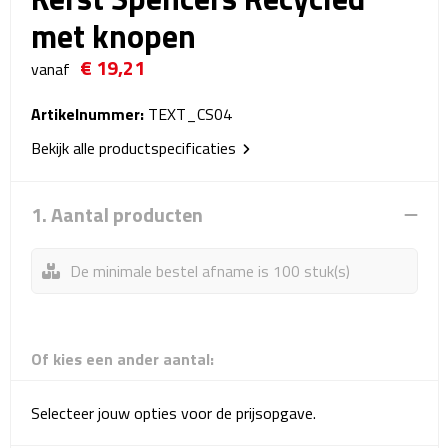
Reistassensets
met knopen
€ 19,21
Weekendtassen
vanaf
Duffeltassen
Artikelnummer:
TEXT_CS04
Bekijk alle productspecificaties
Autotassen
1. Aantal producten
Toilettassen
Rugzakken
De minimale bestel afname is 100 stuk(s)
Rugzakken
Of kies een ander aantal:
Laptop rugzakken
Promo rugzakjes
Selecteer jouw opties voor de prijsopgave.