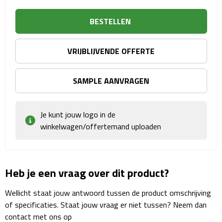
Sport- & Recreatietassen
BESTELLEN
Sporttassen
VRIJBLIJVENDE OFFERTE
Schoenentassen
Fietstassen
SAMPLE AANVRAGEN
Koeltassen & koelboxen
Je kunt jouw logo in de
winkelwagen/offertemand uploaden
Strandtassen
Picknick rugtassen
Heb je een vraag over dit product?
Lunchtassen
Wellicht staat jouw antwoord tussen de product omschrijving
Heuptassen
of specificaties. Staat jouw vraag er niet tussen? Neem dan
contact met ons op