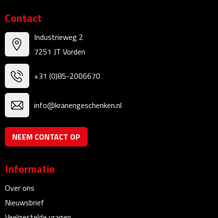
Kalenders
Contact
Beurs & Evenementen
Industrieweg 2
7251 JT Vorden
Banners
+31 (0)85-2006670
Barmatten
info@kranengeschenken.nl
Naambadges & naamkaarthouders
Stickers
NEEM CONTACT OP
Visitekaartjes
Informatie
Vlaggen
Over ons
Nieuwsbrief
Bureau Toebehoren
Veelgestelde vragen