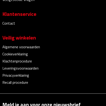
Bureauklokken
Klantenservice
Bureaulampen
Contact
Bureau onderleggers
Veilig winkelen
Bureau organizers
Algemene voorwaarden
Bureausets
Cookieverklaring
Klachtenprocedure
Bureau ventilatoren
Leveringsvoorwaarden
Boekenleggers
Privacyverklaring
Recall procedure
Briefopeners
Gummen
Meld je aan voor onze nieuwsbrief