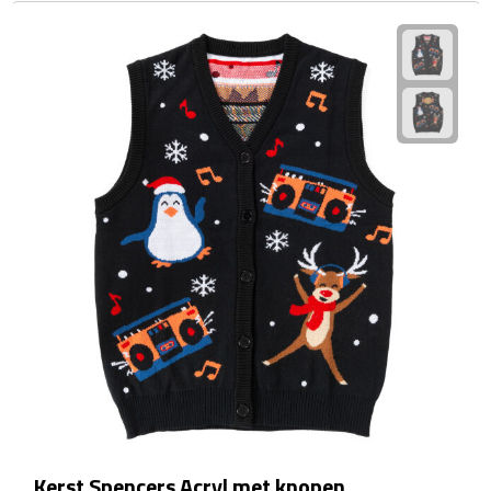
Waterflessen
Drinkglazen
Glazen & karaffen
Dubbelwandige glazen
Bierglazen
Champagneglazen
Cocktailglazen
Wijnglazen
Koffieglazen
Kerst Spencers Acryl met knopen