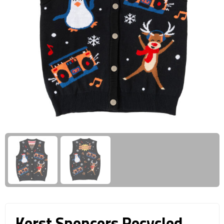
Giftcards
Business trolleys
Wellness Giftsets
Documententassen
Kledingtassen
Laptophoezen & -tassen
Tablettassen
Reistassen & Trolleys
Reistassen
Trolleys
Reistas trolleys
Kerst Spencers Recycled