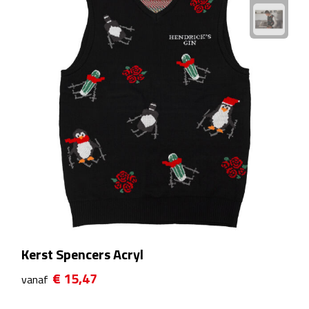
Plastic bekers
Reisbekers
Thermosbekers
Drinkflessen
Opvouwbare drinkfles
Drinkflessen met karabijnhaak
Sportflessen
Kerst Spencers Acryl
Thermosflessen
€ 15,47
vanaf
Waterflesjes