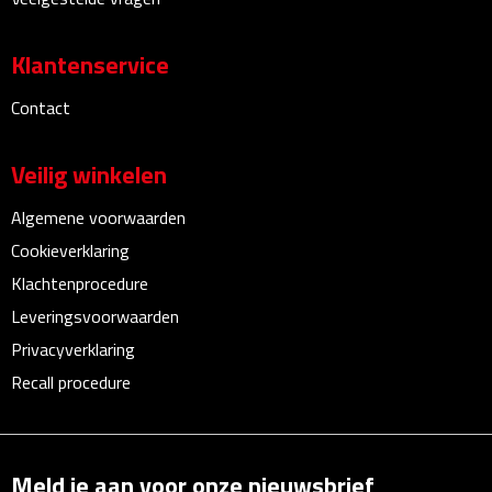
Bureauklokken
Klantenservice
Bureaulampen
Contact
Bureau onderleggers
Veilig winkelen
Bureau organizers
Algemene voorwaarden
Bureausets
Cookieverklaring
Klachtenprocedure
Bureau ventilatoren
Leveringsvoorwaarden
Boekenleggers
Privacyverklaring
Recall procedure
Briefopeners
Gummen
Meld je aan voor onze nieuwsbrief