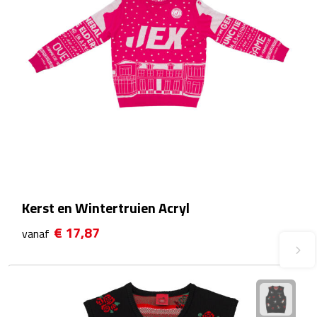
Fietspompen
Fietssloten
Fietsverlichting
Fiets reparatiesets
Zadelhoezen
Drinkwaren
Kerst en Wintertruien Acryl
€ 17,87
vanaf
Drinkbekers
Bekers
Bidons