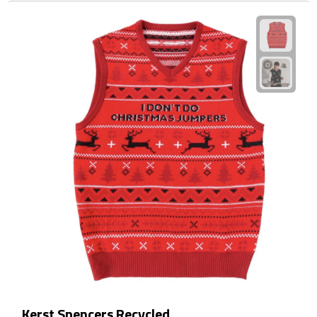
Waterflessen
Drinkglazen
Glazen & karaffen
Dubbelwandige glazen
Bierglazen
Champagneglazen
Cocktailglazen
Wijnglazen
Koffieglazen
Kerst Spencers Recycled