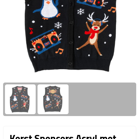
Giftcards
Business trolleys
Wellness Giftsets
Documententassen
Kledingtassen
Laptophoezen & -tassen
Tablettassen
Reistassen & Trolleys
Reistassen
Trolleys
Reistas trolleys
Kerst Spencers Acryl met