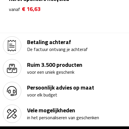
Theeglazen
€ 16,63
vanaf
Kopjes & Mokken
Kopjes
Betaling achteraf
De factuur ontvang je achteraf
Mokken
Ruim 3.500 producten
Schoteltjes
voor een uniek geschenk
Thermossets
Persoonlijk advies op maat
Kantoor & Zakelijk
voor elk budget
Agenda's & Kalenders
Vele mogelijkheden
in het personaliseren van geschenken
Agenda's