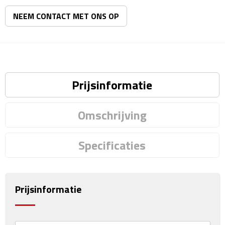
Matrozentassen
NEEM CONTACT MET ONS OP
Reizen
Reisbekers
Opbergtasjes
Prijsinformatie
Koffersloten
Omschrijving
Bagageweegschalen
Specificaties
Bagageriemen
Bagagelabels
Prijsinformatie
Reiskussens