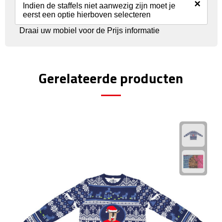
Reisstekkers
×
Indien de staffels niet aanwezig zijn moet je
eerst een optie hierboven selecteren
Reissetjes
Draai uw mobiel voor de Prijs informatie
Paspoorthouders
Auto Accessoires
Gerelateerde producten
Auto luchtverfrissers
Auto onderhoud
Auto organizers
Auto telefoonhouders
IJskrabbers
Parkeerschijven