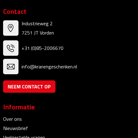
Kalenders
Contact
Beurs & Evenementen
Industrieweg 2
7251 JT Vorden
Banners
+31 (0)85-2006670
Barmatten
info@kranengeschenken.nl
Naambadges & naamkaarthouders
Stickers
NEEM CONTACT OP
Visitekaartjes
Informatie
Vlaggen
Over ons
Nieuwsbrief
Bureau Toebehoren
Veelgestelde vragen