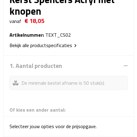
Reistassensets
knopen
€ 18,05
Weekendtassen
vanaf
Duffeltassen
Artikelnummer:
TEXT_CS02
Bekijk alle productspecificaties
Autotassen
1. Aantal producten
Toilettassen
Rugzakken
De minimale bestel afname is 50 stuk(s)
Rugzakken
Of kies een ander aantal:
Laptop rugzakken
Promo rugzakjes
Selecteer jouw opties voor de prijsopgave.