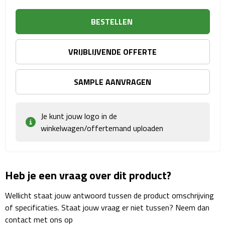
Sport- & Recreatietassen
BESTELLEN
Sporttassen
VRIJBLIJVENDE OFFERTE
Schoenentassen
Fietstassen
SAMPLE AANVRAGEN
Koeltassen & koelboxen
Je kunt jouw logo in de
winkelwagen/offertemand uploaden
Strandtassen
Picknick rugtassen
Heb je een vraag over dit product?
Lunchtassen
Wellicht staat jouw antwoord tussen de product omschrijving
Heuptassen
of specificaties. Staat jouw vraag er niet tussen? Neem dan
contact met ons op