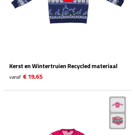
Rijbewijs- & kentekenhoezen
USB autoladers
Veiligheidshamers
Veiligheidssets
Kerst en Wintertruien Recycled materiaal
Zonneschermen
€ 19,65
vanaf
Fiets Accessoires
Fietsbellen
Fietstassen
Fiets telefoonhouders