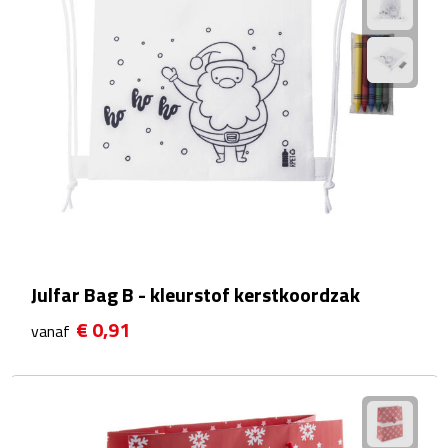
Waterflessen
Drinkglazen
Glazen & karaffen
Dubbelwandige glazen
Bierglazen
Champagneglazen
Julfar Bag B - kleurstof kerstkoordzak
€ 0,91
Cocktailglazen
vanaf
Wijnglazen
Koffieglazen