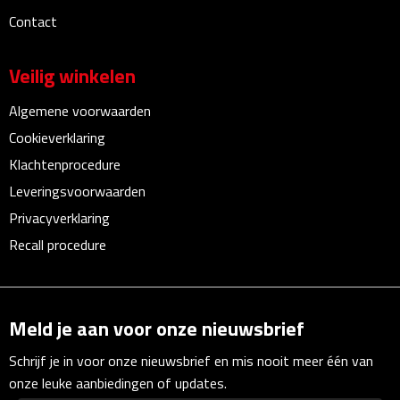
Linialen
Contact
Magneten
Veilig winkelen
Muismatten
Algemene voorwaarden
Cookieverklaring
Pennen etui's
Klachtenprocedure
Pennenhouders
Leveringsvoorwaarden
Privacyverklaring
Puntenslijpers
Recall procedure
Rekenmachines
Document- & Schrijfmappen
Meld je aan voor onze nieuwsbrief
Schrijf je in voor onze nieuwsbrief en mis nooit meer één van
Documentmappen
onze leuke aanbiedingen of updates.