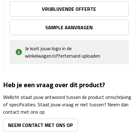
Matrozentassen
VRIJBLIJVENDE OFFERTE
Reizen
SAMPLE AANVRAGEN
Reisbekers
Opbergtasjes
Je kunt jouw logo in de
winkelwagen/offertemand uploaden
Koffersloten
Bagageweegschalen
Heb je een vraag over dit product?
Bagageriemen
Wellicht staat jouw antwoord tussen de product omschrijving
of specificaties. Staat jouw vraag er niet tussen? Neem dan
Bagagelabels
contact met ons op
Reiskussens
NEEM CONTACT MET ONS OP