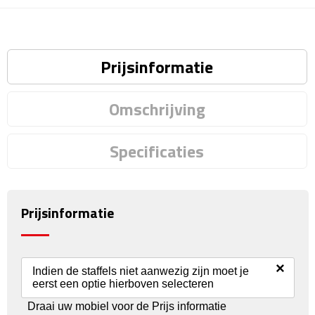
Reisstekkers
Reissetjes
Prijsinformatie
Paspoorthouders
Auto Accessoires
Omschrijving
Auto luchtverfrissers
Specificaties
Auto onderhoud
Auto organizers
Prijsinformatie
Auto telefoonhouders
×
Indien de staffels niet aanwezig zijn moet je
IJskrabbers
eerst een optie hierboven selecteren
Draai uw mobiel voor de Prijs informatie
Parkeerschijven