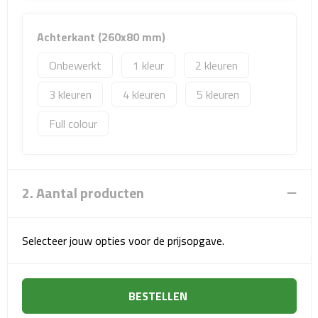
Sport- & Recreatietassen
Achterkant (260x80 mm)
Sporttassen
Onbewerkt
1
2
Schoenentassen
3
4
5
Fietstassen
Full colour
Koeltassen & koelboxen
Strandtassen
2. Aantal producten
Picknick rugtassen
Selecteer jouw opties voor de prijsopgave.
Lunchtassen
Heuptassen
BESTELLEN