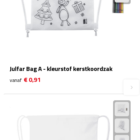
Plastic bekers
Reisbekers
Thermosbekers
Drinkflessen
Julfar Bag A - kleurstof kerstkoordzak
Opvouwbare drinkfles
€ 0,91
vanaf
Drinkflessen met karabijnhaak
Sportflessen
Thermosflessen
Waterflesjes