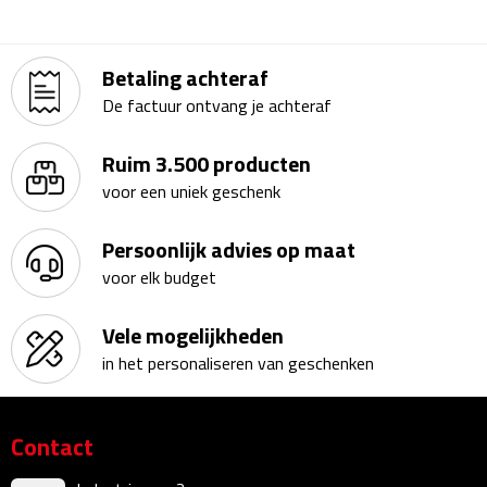
Kalenders
Betaling achteraf
Beurs & Evenementen
De factuur ontvang je achteraf
Banners
Ruim 3.500 producten
Barmatten
voor een uniek geschenk
Naambadges & naamkaarthouders
Persoonlijk advies op maat
voor elk budget
Stickers
Vele mogelijkheden
Visitekaartjes
in het personaliseren van geschenken
Vlaggen
Contact
Bureau Toebehoren