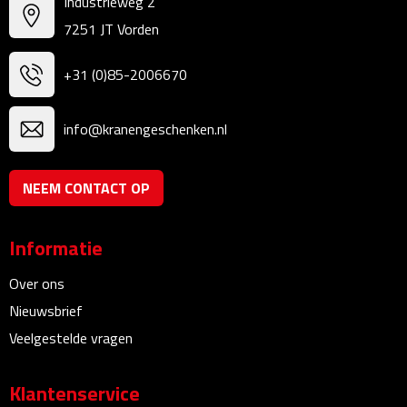
Industrieweg 2
Bureauklokken
7251 JT Vorden
Bureaulampen
+31 (0)85-2006670
Bureau onderleggers
info@kranengeschenken.nl
Bureau organizers
NEEM CONTACT OP
Bureausets
Bureau ventilatoren
Informatie
Over ons
Boekenleggers
Nieuwsbrief
Briefopeners
Veelgestelde vragen
Gummen
Klantenservice