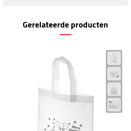
Rijbewijs- & kentekenhoezen
Gerelateerde producten
USB autoladers
Veiligheidshamers
Veiligheidssets
Zonneschermen
Fiets Accessoires
Fietsbellen
Fietstassen
Fiets telefoonhouders