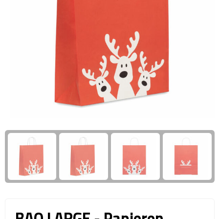
Giftcards
Business trolleys
Wellness Giftsets
Documententassen
Kledingtassen
Laptophoezen & -tassen
Tablettassen
Reistassen & Trolleys
Reistassen
Trolleys
Reistas trolleys
BAO LARGE - Papieren