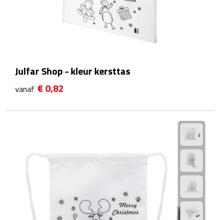
Fietspompen
Fietssloten
Fietsverlichting
Julfar Shop - kleur kersttas
€ 0,82
vanaf
Fiets reparatiesets
Zadelhoezen
Drinkwaren
Drinkbekers
Bekers
Bidons