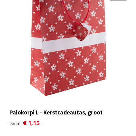
Theeglazen
Kopjes & Mokken
Kopjes
Mokken
Schoteltjes
Thermossets
Kantoor & Zakelijk
Palokorpi L - Kerstcadeautas, groot
Agenda's & Kalenders
€ 1,15
vanaf
Agenda's