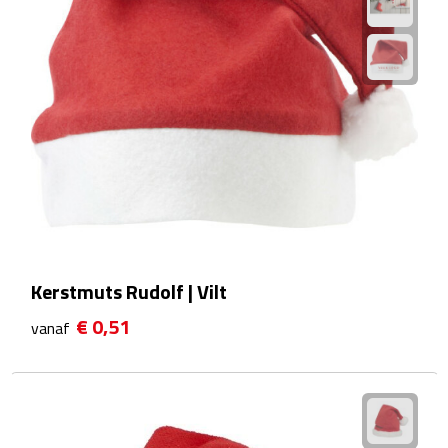
Rijbewijs- & kentekenhoezen
USB autoladers
Veiligheidshamers
Veiligheidssets
Zonneschermen
Kerstmuts Rudolf | Vilt
Fiets Accessoires
€ 0,51
vanaf
Fietsbellen
Fietstassen
Fiets telefoonhouders