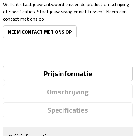
Matrozentassen
Wellicht staat jouw antwoord tussen de product omschrijving
of specificaties. Staat jouw vraag er niet tussen? Neem dan
Reizen
contact met ons op
NEEM CONTACT MET ONS OP
Reisbekers
Opbergtasjes
Koffersloten
Prijsinformatie
Bagageweegschalen
Omschrijving
Bagageriemen
Bagagelabels
Specificaties
Reiskussens