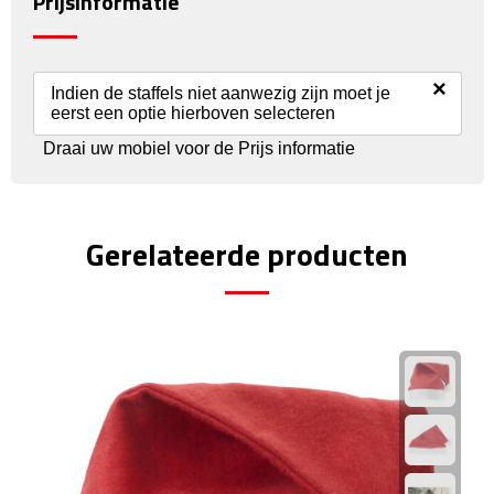
Prijsinformatie
Reisstekkers
Reissetjes
×
Indien de staffels niet aanwezig zijn moet je
Paspoorthouders
eerst een optie hierboven selecteren
Draai uw mobiel voor de Prijs informatie
Auto Accessoires
Auto luchtverfrissers
Gerelateerde producten
Auto onderhoud
Auto organizers
Auto telefoonhouders
IJskrabbers
Parkeerschijven