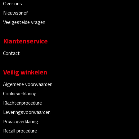
Over ons
Bureauklokken
Nieuwsbrief
Veelgestelde vragen
Bureaulampen
Bureau onderleggers
Klantenservice
Bureau organizers
Contact
Bureausets
Veilig winkelen
Bureau ventilatoren
Algemene voorwaarden
Cookieverklaring
Boekenleggers
Klachtenprocedure
Leveringsvoorwaarden
Briefopeners
Privacyverklaring
Gummen
Recall procedure