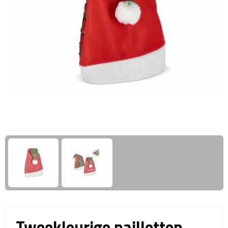
Giftcards
Business trolleys
Wellness Giftsets
Documententassen
Kledingtassen
Laptophoezen & -tassen
Tablettassen
Reistassen & Trolleys
Reistassen
Trolleys
Reistas trolleys
Tweekleurige pailletten