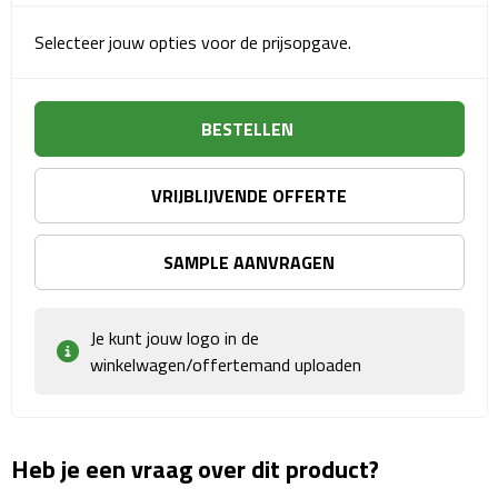
Sport- & Recreatietassen
Selecteer jouw opties voor de prijsopgave.
Sporttassen
Schoenentassen
BESTELLEN
Fietstassen
VRIJBLIJVENDE OFFERTE
Koeltassen & koelboxen
SAMPLE AANVRAGEN
Strandtassen
Je kunt jouw logo in de
Picknick rugtassen
winkelwagen/offertemand uploaden
Lunchtassen
Heuptassen
Heb je een vraag over dit product?