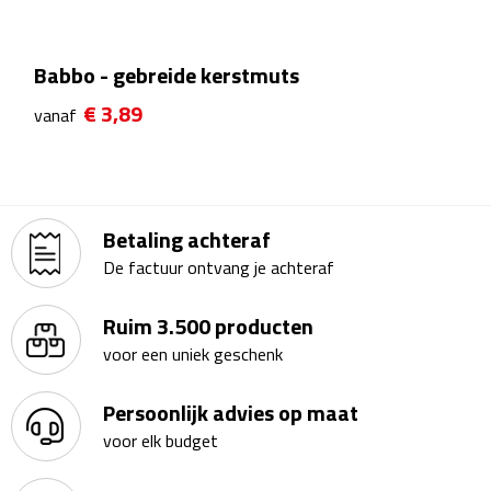
Theeglazen
Babbo - gebreide kerstmuts
Kopjes & Mokken
€ 3,89
vanaf
Kopjes
Mokken
Betaling achteraf
Schoteltjes
De factuur ontvang je achteraf
Thermossets
Ruim 3.500 producten
Kantoor & Zakelijk
voor een uniek geschenk
Persoonlijk advies op maat
Agenda's & Kalenders
voor elk budget
Agenda's