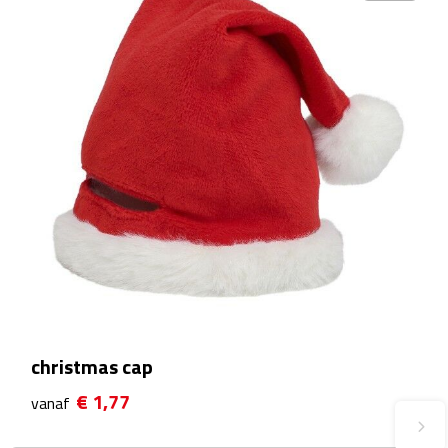
Fietspompen
Fietssloten
Fietsverlichting
Fiets reparatiesets
Zadelhoezen
Drinkwaren
Drinkbekers
christmas cap
Bekers
€ 1,77
vanaf
Bidons