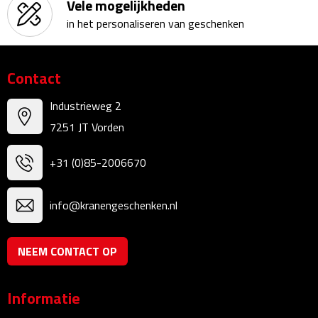
Vele mogelijkheden
Kalenders
in het personaliseren van geschenken
Beurs & Evenementen
Contact
Banners
Industrieweg 2
Barmatten
7251 JT Vorden
Naambadges & naamkaarthouders
+31 (0)85-2006670
Stickers
info@kranengeschenken.nl
Visitekaartjes
NEEM CONTACT OP
Vlaggen
Informatie
Bureau Toebehoren