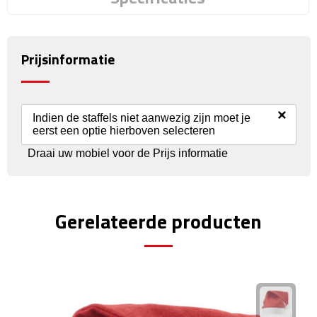
Reisstekkers
Reissetjes
Prijsinformatie
Paspoorthouders
Auto Accessoires
×
Indien de staffels niet aanwezig zijn moet je
eerst een optie hierboven selecteren
Auto luchtverfrissers
Draai uw mobiel voor de Prijs informatie
Auto onderhoud
Auto organizers
Gerelateerde producten
Auto telefoonhouders
IJskrabbers
Parkeerschijven