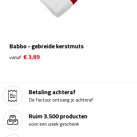
Theeglazen
Kopjes & Mokken
Kopjes
Babbo - gebreide kerstmuts
Mokken
€ 3,89
vanaf
Schoteltjes
Thermossets
Betaling achteraf
Kantoor & Zakelijk
De factuur ontvang je achteraf
Agenda's & Kalenders
Ruim 3.500 producten
voor een uniek geschenk
Agenda's