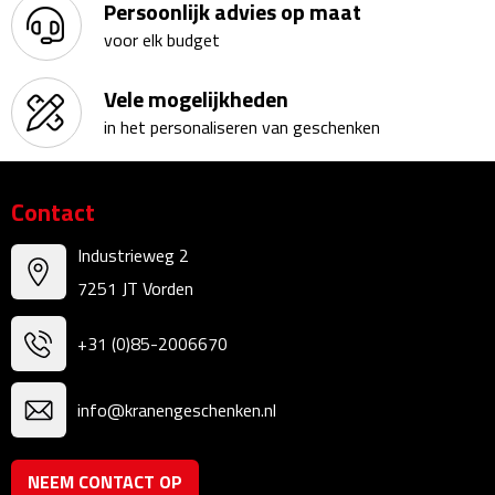
Persoonlijk advies op maat
Kalenders
voor elk budget
Beurs & Evenementen
Vele mogelijkheden
in het personaliseren van geschenken
Banners
Barmatten
Contact
Naambadges & naamkaarthouders
Industrieweg 2
7251 JT Vorden
Stickers
+31 (0)85-2006670
Visitekaartjes
Vlaggen
info@kranengeschenken.nl
Bureau Toebehoren
NEEM CONTACT OP