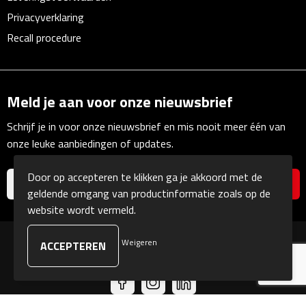
Linialen
Privacyverklaring
Recall procedure
Magneten
Muismatten
Meld je aan voor onze nieuwsbrief
Pennen etui's
Schrijf je in voor onze nieuwsbrief en mis nooit meer één van
onze leuke aanbiedingen of updates.
Pennenhouders
Door op accepteren te klikken ga je akkoord met de
Puntenslijpers
geldende omgang van productinformatie zoals op de
website wordt vermeld.
Rekenmachines
Weigeren
Document- & Schrijfmappen
© Copyright Kranengeschenken 2026
Documentmappen