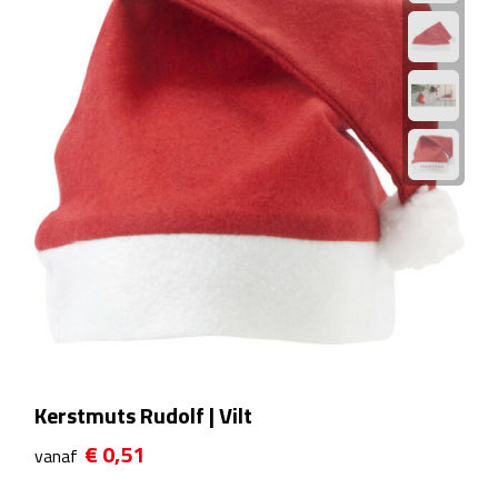
Rijbewijs- & kentekenhoezen
USB autoladers
Veiligheidshamers
Veiligheidssets
Zonneschermen
Fiets Accessoires
Fietsbellen
Kerstmuts Rudolf | Vilt
Fietstassen
€ 0,51
vanaf
Fiets telefoonhouders