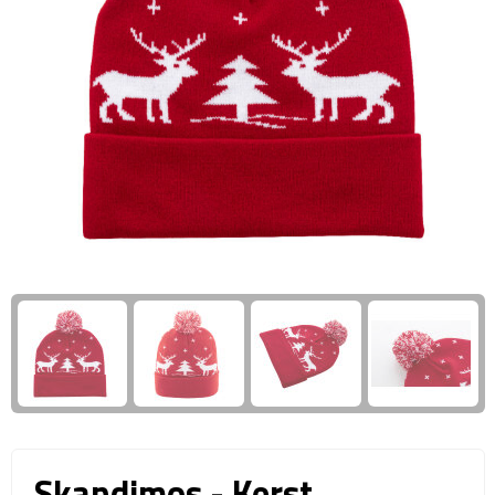
Giftcards
Business trolleys
Wellness Giftsets
Documententassen
Kledingtassen
Laptophoezen & -tassen
Tablettassen
Reistassen & Trolleys
Reistassen
Trolleys
Reistas trolleys
Skandimos - Kerst