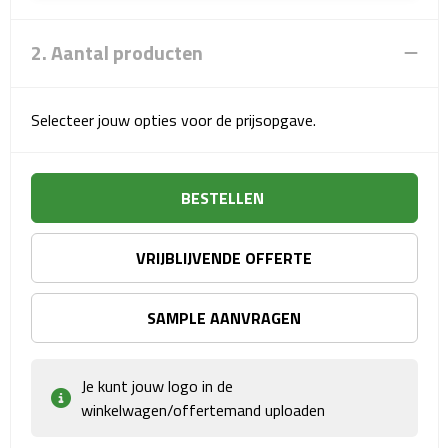
Sport- & Recreatietassen
2. Aantal producten
Sporttassen
Schoenentassen
Selecteer jouw opties voor de prijsopgave.
Fietstassen
BESTELLEN
Koeltassen & koelboxen
Strandtassen
VRIJBLIJVENDE OFFERTE
Picknick rugtassen
SAMPLE AANVRAGEN
Lunchtassen
Je kunt jouw logo in de
Heuptassen
winkelwagen/offertemand uploaden