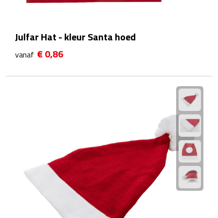
Waterflessen
Julfar Hat - kleur Santa hoed
Drinkglazen
€ 0,86
vanaf
Glazen & karaffen
Dubbelwandige glazen
Bierglazen
Champagneglazen
Cocktailglazen
Wijnglazen
Koffieglazen