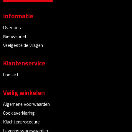
Bureauklokken
Informatie
Bureaulampen
Over ons
Bureau onderleggers
Nieuwsbrief
Veelgestelde vragen
Bureau organizers
Klantenservice
Bureausets
Contact
Bureau ventilatoren
Veilig winkelen
Boekenleggers
Algemene voorwaarden
Briefopeners
Cookieverklaring
Klachtenprocedure
Gummen
Leveringsvoorwaarden