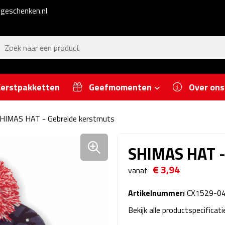
geschenken.nl
erstpakketten
Geefmomenten
Over ons
HIMAS HAT - Gebreide kerstmuts
SHIMAS HAT -
€ 3,94
vanaf
Artikelnummer:
CX1529-0
Bekijk alle productspecificat