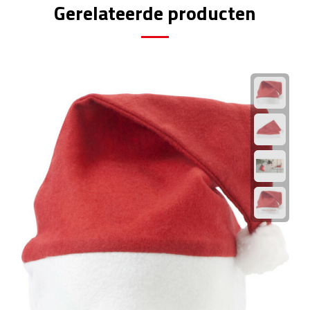
Gerelateerde producten
Rijbewijs- & kentekenhoezen
USB autoladers
Veiligheidshamers
Veiligheidssets
Zonneschermen
Fiets Accessoires
Fietsbellen
Fietstassen
Fiets telefoonhouders