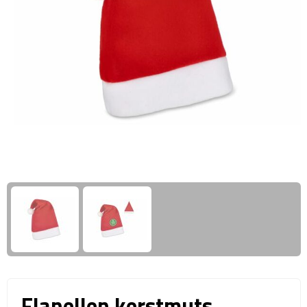
Giftcards
Business trolleys
Wellness Giftsets
Documententassen
Kledingtassen
Laptophoezen & -tassen
Tablettassen
Reistassen & Trolleys
Reistassen
Trolleys
Reistas trolleys
Flanellen kerstmuts