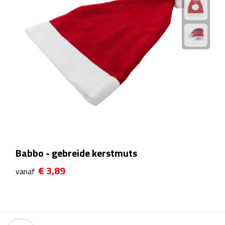
Theeglazen
Kopjes & Mokken
Kopjes
Mokken
Schoteltjes
Thermossets
Babbo - gebreide kerstmuts
Kantoor & Zakelijk
€ 3,89
vanaf
Agenda's & Kalenders
Agenda's