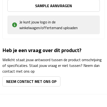
Matrozentassen
SAMPLE AANVRAGEN
Reizen
Je kunt jouw logo in de
Reisbekers
winkelwagen/offertemand uploaden
Opbergtasjes
Koffersloten
Heb je een vraag over dit product?
Wellicht staat jouw antwoord tussen de product omschrijving
Bagageweegschalen
of specificaties. Staat jouw vraag er niet tussen? Neem dan
contact met ons op
Bagageriemen
NEEM CONTACT MET ONS OP
Bagagelabels
Reiskussens