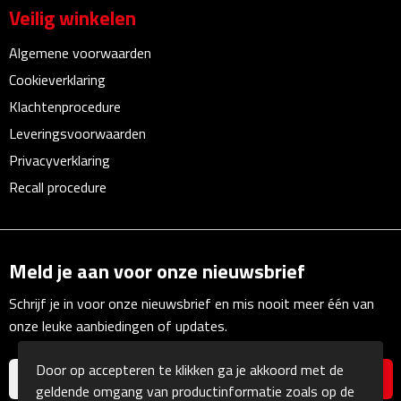
Veilig winkelen
Linialen
Algemene voorwaarden
Magneten
Cookieverklaring
Muismatten
Klachtenprocedure
Leveringsvoorwaarden
Pennen etui's
Privacyverklaring
Recall procedure
Pennenhouders
Puntenslijpers
Meld je aan voor onze nieuwsbrief
Rekenmachines
Schrijf je in voor onze nieuwsbrief en mis nooit meer één van
Document- & Schrijfmappen
onze leuke aanbiedingen of updates.
Documentmappen
Door op accepteren te klikken ga je akkoord met de
geldende omgang van productinformatie zoals op de