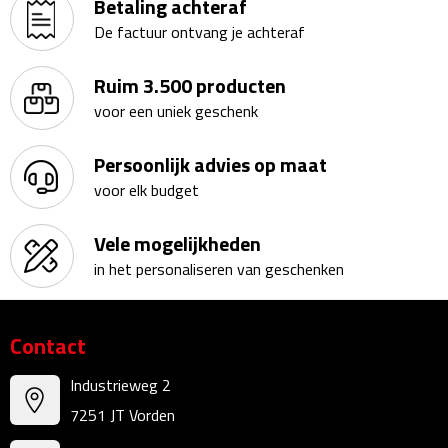
Betaling achteraf
Kalenders
De factuur ontvang je achteraf
Beurs & Evenementen
Ruim 3.500 producten
voor een uniek geschenk
Banners
Persoonlijk advies op maat
Barmatten
voor elk budget
Naambadges & naamkaarthouders
Vele mogelijkheden
in het personaliseren van geschenken
Stickers
Visitekaartjes
Contact
Vlaggen
Industrieweg 2
7251 JT Vorden
Bureau Toebehoren