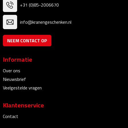
+31 (0)85-2006670
Bureauklokken
Bureaulampen
info@kranengeschenken.nl
Bureau onderleggers
NEEM CONTACT OP
Bureau organizers
Informatie
Bureausets
Over ons
Bureau ventilatoren
Nieuwsbrief
Veelgestelde vragen
Boekenleggers
Klantenservice
Briefopeners
Contact
Gummen