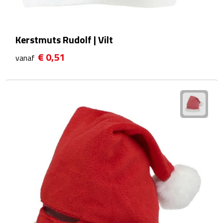
Fietspompen
Kerstmuts Rudolf | Vilt
Fietssloten
€ 0,51
vanaf
Fietsverlichting
Fiets reparatiesets
Zadelhoezen
Drinkwaren
Drinkbekers
Bekers
Bidons