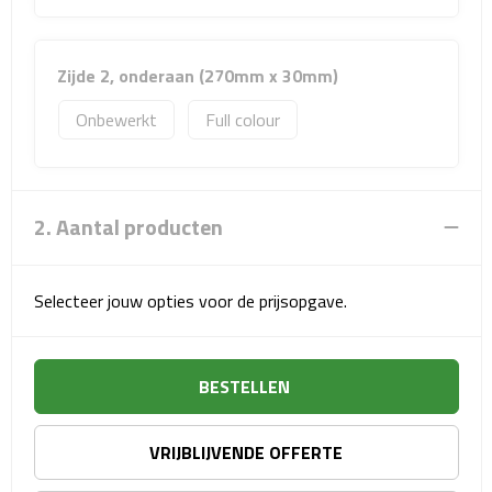
Sport- & Recreatietassen
Sporttassen
Zijde 2, onderaan (270mm x 30mm)
Onbewerkt
Full colour
Schoenentassen
Fietstassen
2. Aantal producten
Koeltassen & koelboxen
Strandtassen
Selecteer jouw opties voor de prijsopgave.
Picknick rugtassen
BESTELLEN
Lunchtassen
Heuptassen
VRIJBLIJVENDE OFFERTE