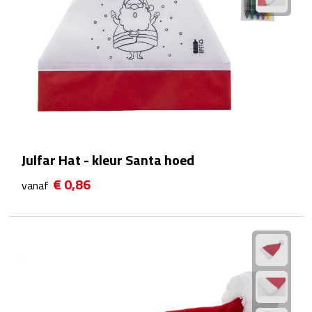
Waterflessen
Drinkglazen
Glazen & karaffen
Dubbelwandige glazen
Julfar Hat - kleur Santa hoed
Bierglazen
€ 0,86
vanaf
Champagneglazen
Cocktailglazen
Wijnglazen
Koffieglazen