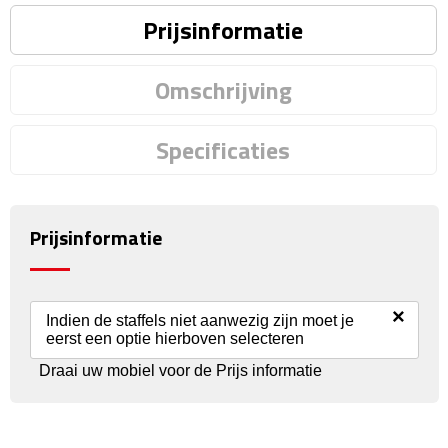
Reisstekkers
Prijsinformatie
Reissetjes
Omschrijving
Paspoorthouders
Specificaties
Auto Accessoires
Auto luchtverfrissers
Prijsinformatie
Auto onderhoud
Auto organizers
×
Indien de staffels niet aanwezig zijn moet je
eerst een optie hierboven selecteren
Auto telefoonhouders
Draai uw mobiel voor de Prijs informatie
IJskrabbers
Parkeerschijven