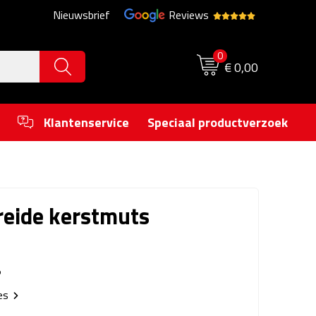
Nieuwsbrief
Reviews
0
€ 0,00
Klantenservice
Speciaal productverzoek
reide kerstmuts
5
ies