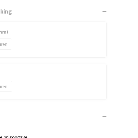
rking
 mm)
uren
uren
e prijsopgave.