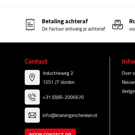
Betaling achteraf
R
De factuur ontvang je achteraf
vo
Contact
Info
Industrieweg 2
Over 
7251 JT Vorden
Nieuw
Veelge
+31 (0)85-2006670
info@kranengeschenken.nl
NEEM CONTACT OP