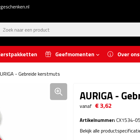
geschenken.nl
erstpakketten
Geefmomenten
Over ons
URIGA - Gebreide kerstmuts
AURIGA - Geb
€ 3,62
vanaf
Artikelnummer:
CX1534-0
Bekijk alle productspecificat