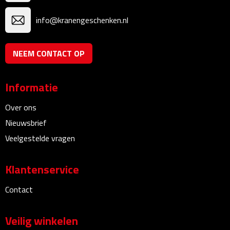
Multifunctionele documentmappen
info@kranengeschenken.nl
Schrijfmappen
NEEM CONTACT OP
Multifunctionele schrijfmappen
Klemborden
Informatie
Notitieboeken en Schriften
Over ons
Nieuwsbrief
Memo's
Veelgestelde vragen
Memoboekjes
Klantenservice
Memo sets
Contact
Unieke memo's
Veilig winkelen