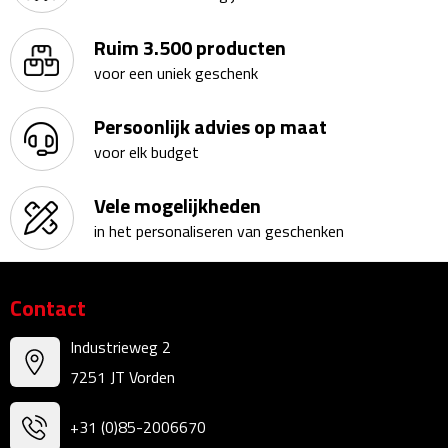
Linialen
Ruim 3.500 producten
Magneten
voor een uniek geschenk
Muismatten
Persoonlijk advies op maat
voor elk budget
Pennen etui's
Vele mogelijkheden
Pennenhouders
in het personaliseren van geschenken
Puntenslijpers
Contact
Rekenmachines
Industrieweg 2
Document- & Schrijfmappen
7251 JT Vorden
Documentmappen
+31 (0)85-2006670