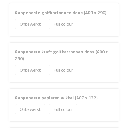
Matrozentassen
Aangepaste golfkartonnen doos (400 x 290)
Reizen
Onbewerkt
Full colour
Reisbekers
Opbergtasjes
Aangepaste kraft golfkartonnen doos (400 x
Koffersloten
290)
Onbewerkt
Full colour
Bagageweegschalen
Bagageriemen
Aangepaste papieren wikkel (407 x 132)
Bagagelabels
Onbewerkt
Full colour
Reiskussens