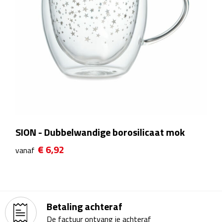
Bureauklokken
Bureaulampen
Bureau onderleggers
Bureau organizers
Bureausets
SION - Dubbelwandige borosilicaat mok
Bureau ventilatoren
€ 6,92
vanaf
Boekenleggers
Briefopeners
Betaling achteraf
Gummen
De factuur ontvang je achteraf