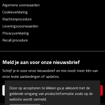
Zelfklevende memo's
Algemene voorwaarden
Cookieverklaring
Kubusblokken
Klachtenprocedure
Gadgets
Leveringsvoorwaarden
Privacyverklaring
Hoofdtelefoons
Recall procedure
Bluetooth hoofdtelefoons
Bedrade hoofdtelefoons
Meld je aan voor onze nieuwsbrief
Schrijf je in voor onze nieuwsbrief en mis nooit meer één van
Bluetooth audio oordopjes
onze leuke aanbiedingen of updates.
Bedrade audio oordopjes
Door op accepteren te klikken ga je akkoord met de
geldende omgang van productinformatie zoals op de
Speakers
website wordt vermeld.