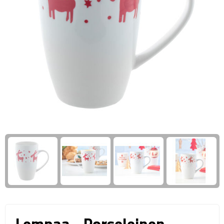
Giftcards
Business trolleys
Wellness Giftsets
Documententassen
Kledingtassen
Laptophoezen & -tassen
Tablettassen
Reistassen & Trolleys
Reistassen
Trolleys
Reistas trolleys