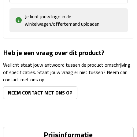
Rijbewijs- & kentekenhoezen
Je kunt jouw logo in de
winkelwagen/offertemand uploaden
USB autoladers
Veiligheidshamers
Heb je een vraag over dit product?
Veiligheidssets
Wellicht staat jouw antwoord tussen de product omschrijving
of specificaties. Staat jouw vraag er niet tussen? Neem dan
Zonneschermen
contact met ons op
Fiets Accessoires
NEEM CONTACT MET ONS OP
Fietsbellen
Fietstassen
Prijsinformatie
Fiets telefoonhouders