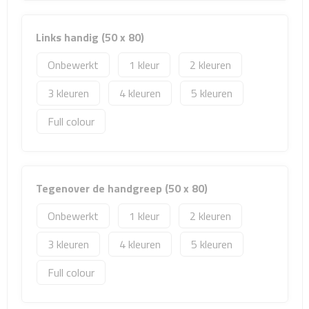
Sport- & Recreatietassen
Links handig (50 x 80)
Sporttassen
Onbewerkt
1
2
Schoenentassen
3
4
5
Fietstassen
Full colour
Koeltassen & koelboxen
Strandtassen
Tegenover de handgreep (50 x 80)
Picknick rugtassen
Onbewerkt
1
2
3
4
5
Lunchtassen
Full colour
Heuptassen