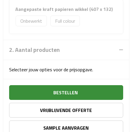
Reisstekkers
Aangepaste kraft papieren wikkel (407 x 132)
Reissetjes
Onbewerkt
Full colour
Paspoorthouders
Auto Accessoires
2. Aantal producten
Auto luchtverfrissers
Selecteer jouw opties voor de prijsopgave.
Auto onderhoud
Auto organizers
BESTELLEN
Auto telefoonhouders
VRIJBLIJVENDE OFFERTE
IJskrabbers
SAMPLE AANVRAGEN
Parkeerschijven