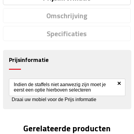
Fietspompen
Omschrijving
Fietssloten
Specificaties
Fietsverlichting
Fiets reparatiesets
Prijsinformatie
Zadelhoezen
×
Drinkwaren
Indien de staffels niet aanwezig zijn moet je
eerst een optie hierboven selecteren
Draai uw mobiel voor de Prijs informatie
Drinkbekers
Bekers
Gerelateerde producten
Bidons