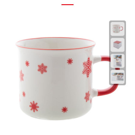
Plastic bekers
Reisbekers
Thermosbekers
Drinkflessen
Opvouwbare drinkfles
Drinkflessen met karabijnhaak
Sportflessen
Thermosflessen
Waterflesjes