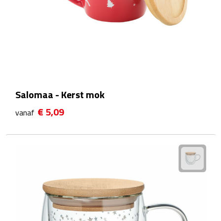
Kalenders
Beurs & Evenementen
Banners
Barmatten
Salomaa - Kerst mok
€ 5,09
Naambadges & naamkaarthouders
vanaf
Stickers
Visitekaartjes
Vlaggen
Bureau Toebehoren