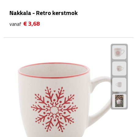
Waterflessen
Nakkala - Retro kerstmok
€ 3,68
vanaf
Drinkglazen
Glazen & karaffen
Dubbelwandige glazen
Bierglazen
Champagneglazen
Cocktailglazen
Wijnglazen
Koffieglazen