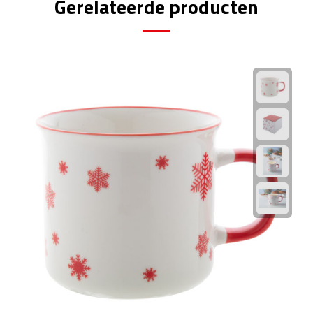
Gerelateerde producten
Fietspompen
Fietssloten
Fietsverlichting
Fiets reparatiesets
Zadelhoezen
Drinkwaren
Drinkbekers
Bekers
Bidons