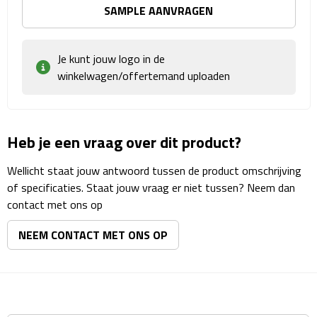
Reisstekkers
SAMPLE AANVRAGEN
Reissetjes
Je kunt jouw logo in de
Paspoorthouders
winkelwagen/offertemand uploaden
Auto Accessoires
Heb je een vraag over dit product?
Auto luchtverfrissers
Wellicht staat jouw antwoord tussen de product omschrijving
Auto onderhoud
of specificaties. Staat jouw vraag er niet tussen? Neem dan
contact met ons op
Auto organizers
NEEM CONTACT MET ONS OP
Auto telefoonhouders
IJskrabbers
Parkeerschijven