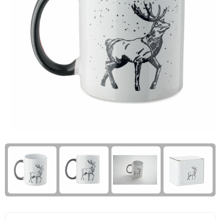
Giftcards
Business trolleys
Wellness Giftsets
Documententassen
Kledingtassen
Laptophoezen & -tassen
Tablettassen
Reistassen & Trolleys
Reistassen
Trolleys
Reistas trolleys