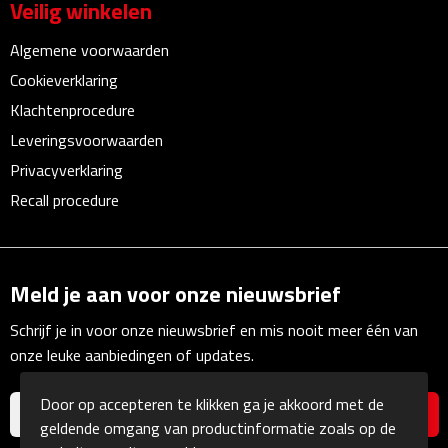
Veilig winkelen
Multifunctionele documentmappen
Algemene voorwaarden
Schrijfmappen
Cookieverklaring
Multifunctionele schrijfmappen
Klachtenprocedure
Leveringsvoorwaarden
Klemborden
Privacyverklaring
Recall procedure
Notitieboeken en Schriften
Memo's
Meld je aan voor onze nieuwsbrief
Memoboekjes
Schrijf je in voor onze nieuwsbrief en mis nooit meer één van
onze leuke aanbiedingen of updates.
Memo sets
Door op accepteren te klikken ga je akkoord met de
Unieke memo's
geldende omgang van productinformatie zoals op de