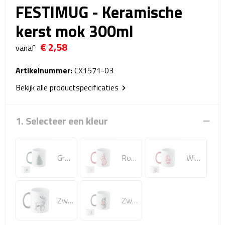
FESTIMUG - Keramische
Reistassensets
kerst mok 300ml
Weekendtassen
€ 2,58
vanaf
Duffeltassen
Artikelnummer:
CX1571-03
Autotassen
Bekijk alle productspecificaties
Toilettassen
1. Selecteer een kleur
Rugzakken
Rugzakken
Groen
Rood
Wit/rood
Laptop rugzakken
Zwart
Zwart/Rood
Promo rugzakjes