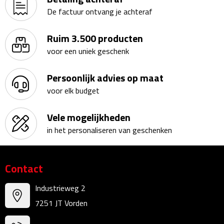
Bureauklokken
De factuur ontvang je achteraf
Bureaulampen
Ruim 3.500 producten
voor een uniek geschenk
Bureau onderleggers
Persoonlijk advies op maat
Bureau organizers
voor elk budget
Bureausets
Vele mogelijkheden
in het personaliseren van geschenken
Bureau ventilatoren
Boekenleggers
Contact
Briefopeners
Industrieweg 2
7251 JT Vorden
Gummen