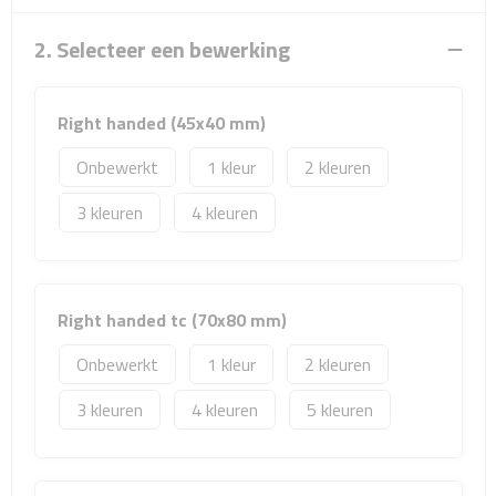
Sport- & Recreatietassen
2. Selecteer een bewerking
Sporttassen
Schoenentassen
Right handed (45x40 mm)
Onbewerkt
1
2
Fietstassen
3
4
Koeltassen & koelboxen
Strandtassen
Right handed tc (70x80 mm)
Picknick rugtassen
Onbewerkt
1
2
Lunchtassen
3
4
5
Heuptassen