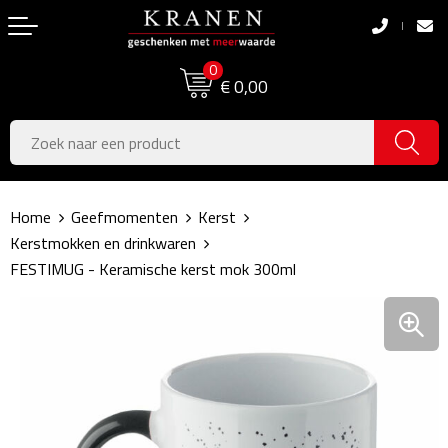
Terug
Terug
0
Boodschappentassen
Dag van de Zorg
€ 0,00
Pasen
Boodschappentassen
Koningsdag
Jute tassen
Home
Geefmomenten
Kerst
Zomer
Katoenen draagtassen
Kerstmokken en drinkwaren
FESTIMUG - Keramische kerst mok 300ml
Voetbal, EK & WK
Opvouwbare tassen
Sinterklaas
Papieren tassen
Kerstpakketten
Schoudertassen
Geboorte- & Kraamcadeau's
Zakelijke Tassen