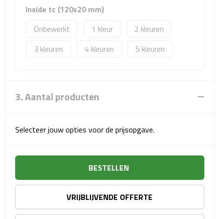
Matrozentassen
Inside tc (120x20 mm)
Reizen
Onbewerkt
1
2
3
4
5
Reisbekers
Opbergtasjes
3. Aantal producten
Koffersloten
Bagageweegschalen
Selecteer jouw opties voor de prijsopgave.
Bagageriemen
BESTELLEN
Bagagelabels
Reiskussens
VRIJBLIJVENDE OFFERTE