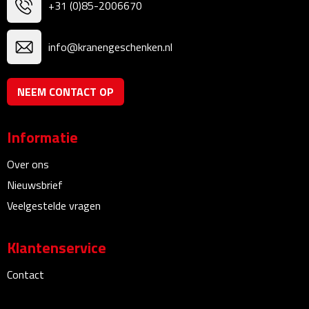
+31 (0)85-2006670
Linialen
Magneten
info@kranengeschenken.nl
Muismatten
NEEM CONTACT OP
Pennen etui's
Informatie
Pennenhouders
Over ons
Puntenslijpers
Nieuwsbrief
Veelgestelde vragen
Rekenmachines
Klantenservice
Document- & Schrijfmappen
Contact
Documentmappen