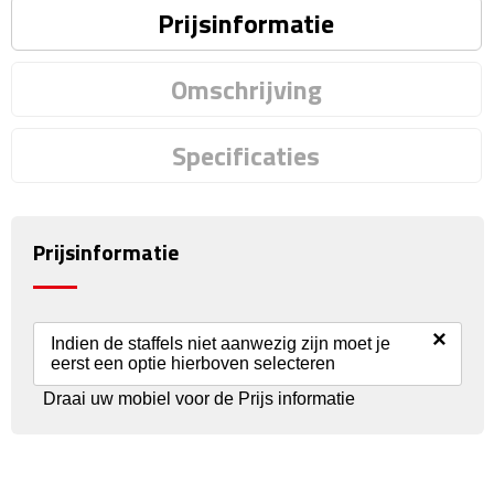
Prijsinformatie
Rijbewijs- & kentekenhoezen
Omschrijving
USB autoladers
Specificaties
Veiligheidshamers
Veiligheidssets
Prijsinformatie
Zonneschermen
Fiets Accessoires
×
Indien de staffels niet aanwezig zijn moet je
eerst een optie hierboven selecteren
Fietsbellen
Draai uw mobiel voor de Prijs informatie
Fietstassen
Fiets telefoonhouders