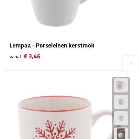
Waterflessen
Drinkglazen
Glazen & karaffen
Lempaa - Porseleinen kerstmok
€ 3,46
Dubbelwandige glazen
vanaf
Bierglazen
Champagneglazen
Cocktailglazen
Wijnglazen
Koffieglazen