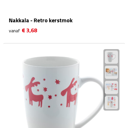
Plastic bekers
Nakkala - Retro kerstmok
Reisbekers
€ 3,68
vanaf
Thermosbekers
Drinkflessen
Opvouwbare drinkfles
Drinkflessen met karabijnhaak
Sportflessen
Thermosflessen
Waterflesjes