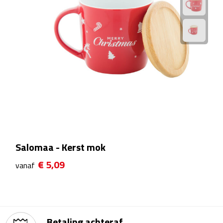
Kalenders
Beurs & Evenementen
Banners
Barmatten
Naambadges & naamkaarthouders
Stickers
Salomaa - Kerst mok
Visitekaartjes
€ 5,09
vanaf
Vlaggen
Bureau Toebehoren
Betaling achteraf