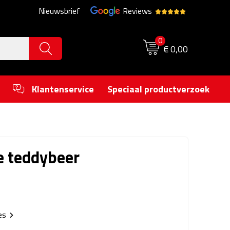
Nieuwsbrief
Reviews
0
€ 0,00
Klantenservice
Speciaal productverzoek
e teddybeer
ies