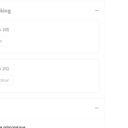
rking
x 20)
x 25)
olour
e prijsopgave.