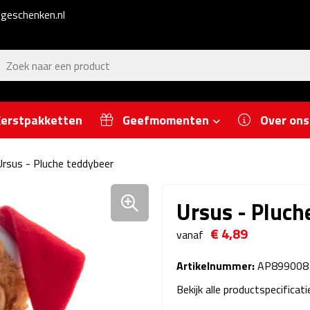
geschenken.nl
erstpakketten
Geefmomenten
Over ons
Ursus - Pluche teddybeer
Ursus - Pluch
€ 4,89
vanaf
Artikelnummer:
AP899008
Bekijk alle productspecificat