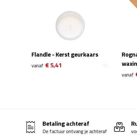
Flandle - Kerst geurkaars
Rogna
waxin
€ 5,41
vanaf
vanaf
Betaling achteraf
R
De factuur ontvang je achteraf
vo