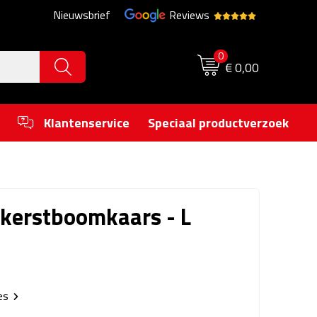
Nieuwsbrief
Reviews
0
€ 0,00
Klantenservice
Speciaal productverzoek
 kerstboomkaars - L
ies