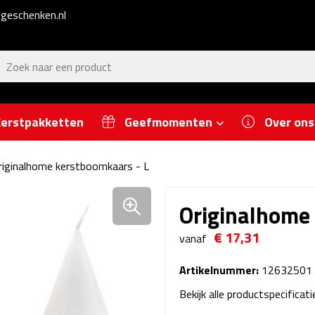
geschenken.nl
erstpakketten
Geefmomenten
Over ons
riginalhome kerstboomkaars - L
Originalhome
€ 17,31
vanaf
Artikelnummer:
12632501
Bekijk alle productspecificat