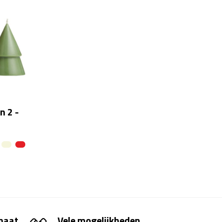
n 2 -
 maat
Vele mogelijkheden