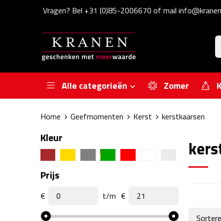
Vragen? Bel +31 (0)85-2006670 of mail info@kranen
Alle categorieën
Zomer
K
Home
Geefmomenten
Kerst
kerstkaarsen
Kleur
kers
Prijs
€
t/m
€