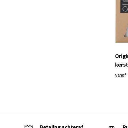
Orig
kers
vanaf
Betaling achteraf
R