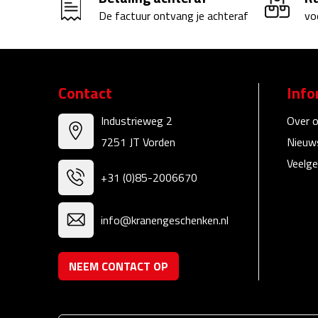
De factuur ontvang je achteraf
vo
Contact
Info
Industrieweg 2
Over 
7251 JT Vorden
Nieuw
Veelge
+31 (0)85-2006670
info@kranengeschenken.nl
NEEM CONTACT OP