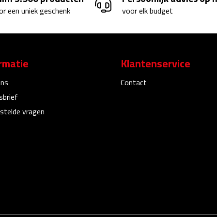
or een uniek geschenk
voor elk budget
rmatie
Klantenservice
ons
Contact
sbrief
stelde vragen