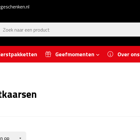
geschenken.nl
erstpakketten
Geefmomenten
Over ons
tkaarsen