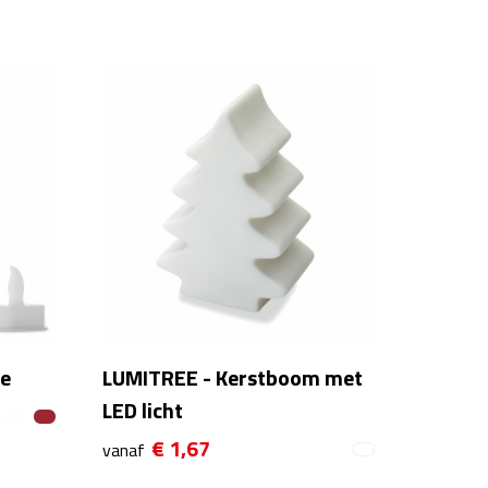
je
LUMITREE - Kerstboom met
LED licht
€ 1,67
vanaf