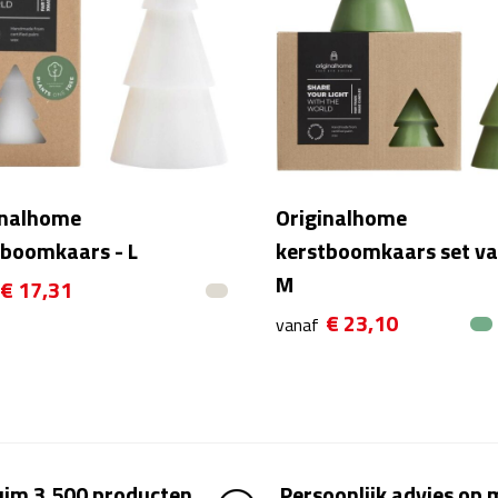
inalhome
Originalhome
tboomkaars - L
kerstboomkaars set va
M
€ 17,31
€ 23,10
vanaf
uim 3.500 producten
Persoonlijk advies op