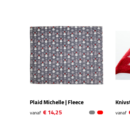
Plaid Michelle | Fleece
Knivs
€ 14,25
vanaf
vanaf