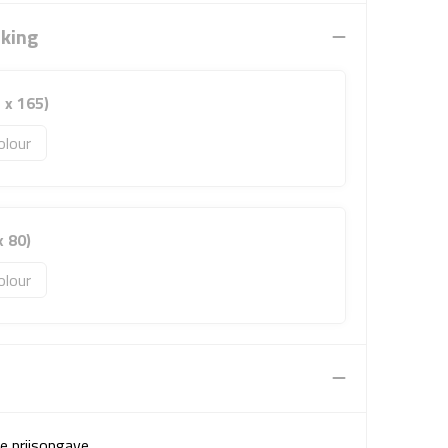
rking
 x 165)
olour
x 80)
olour
e prijsopgave.