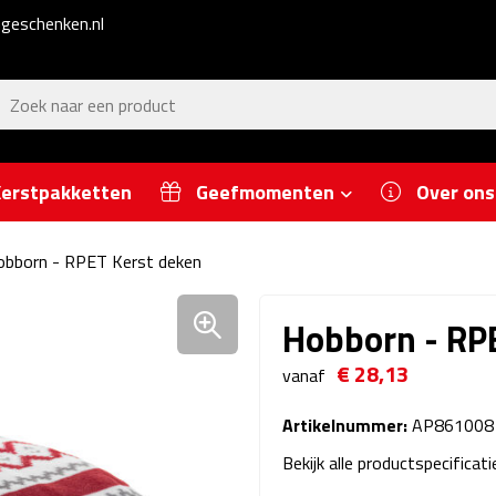
geschenken.nl
erstpakketten
Geefmomenten
Over ons
bborn - RPET Kerst deken
Hobborn - RP
€ 28,13
vanaf
Artikelnummer:
AP861008
Bekijk alle productspecificat