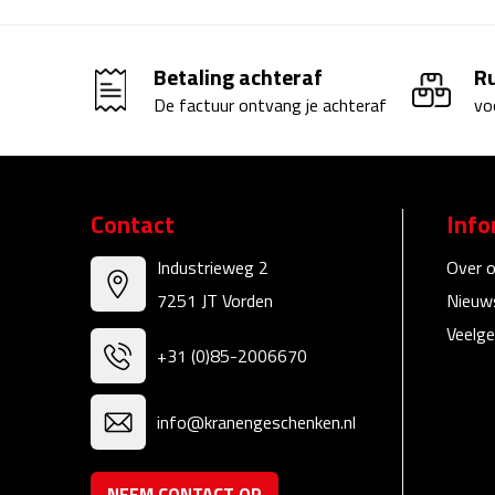
Betaling achteraf
R
De factuur ontvang je achteraf
vo
Contact
Info
Industrieweg 2
Over 
7251 JT Vorden
Nieuw
Veelge
+31 (0)85-2006670
info@kranengeschenken.nl
NEEM CONTACT OP