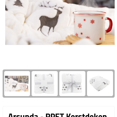
Giftcards
Business trolleys
Wellness Giftsets
Documententassen
Kledingtassen
Laptophoezen & -tassen
Tablettassen
Reistassen & Trolleys
Reistassen
Trolleys
Reistas trolleys
Arsunda - RPET Kerstdeken