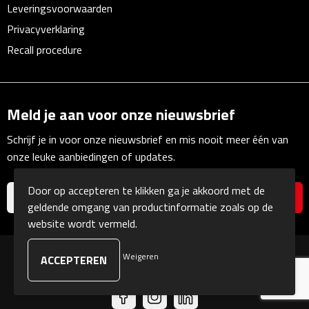
Leveringsvoorwaarden
Linialen
Privacyverklaring
Magneten
Recall procedure
Muismatten
Meld je aan voor onze nieuwsbrief
Pennen etui's
Schrijf je in voor onze nieuwsbrief en mis nooit meer één van
Pennenhouders
onze leuke aanbiedingen of updates.
Puntenslijpers
Door op accepteren te klikken ga je akkoord met de
geldende omgang van productinformatie zoals op de
Rekenmachines
website wordt vermeld.
Document- & Schrijfmappen
Weigeren
© Copyright Kranengeschenken 2026
Documentmappen