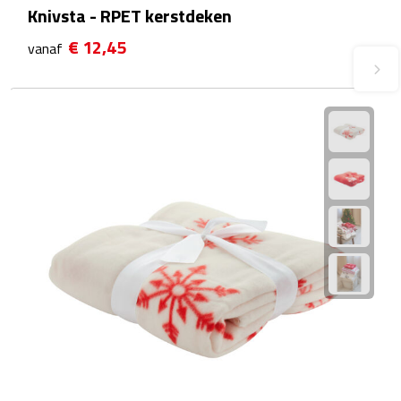
Knivsta - RPET kerstdeken
Plastic bekers
€ 12,45
vanaf
Reisbekers
Thermosbekers
Drinkflessen
Opvouwbare drinkfles
Drinkflessen met karabijnhaak
Sportflessen
Thermosflessen
Waterflesjes