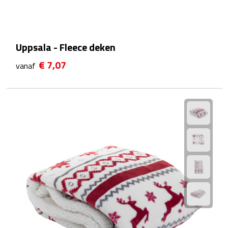
Waterflessen
Drinkglazen
Uppsala - Fleece deken
€ 7,07
vanaf
Glazen & karaffen
Dubbelwandige glazen
Bierglazen
Champagneglazen
Cocktailglazen
Wijnglazen
Koffieglazen