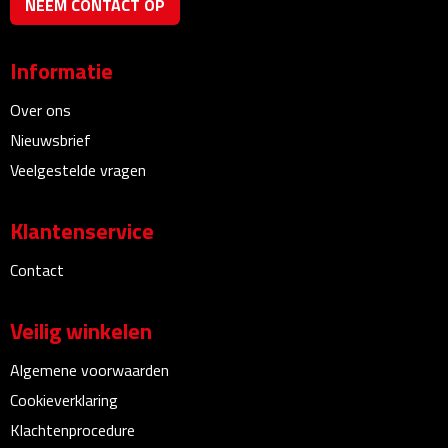
NEEM CONTACT OP
Bureauklokken
Informatie
Bureaulampen
Over ons
Bureau onderleggers
Nieuwsbrief
Bureau organizers
Veelgestelde vragen
Bureausets
Klantenservice
Bureau ventilatoren
Contact
Boekenleggers
Veilig winkelen
Briefopeners
Algemene voorwaarden
Cookieverklaring
Gummen
Klachtenprocedure