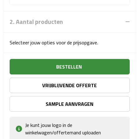
Sport- & Recreatietassen
Sporttassen
2. Aantal producten
Schoenentassen
Selecteer jouw opties voor de prijsopgave.
Fietstassen
Koeltassen & koelboxen
BESTELLEN
Strandtassen
VRIJBLIJVENDE OFFERTE
Picknick rugtassen
SAMPLE AANVRAGEN
Lunchtassen
Je kunt jouw logo in de
Heuptassen
winkelwagen/offertemand uploaden