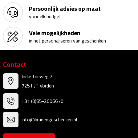
Persoonlijk advies op maat
Kalenders
voor elk budget
Beurs & Evenementen
Vele mogelijkheden
Banners
in het personaliseren van geschenken
Barmatten
Contact
Naambadges & naamkaarthouders
Industrieweg 2
Stickers
7251 JT Vorden
Visitekaartjes
+31 (0)85-2006670
Vlaggen
info@kranengeschenken.nl
Bureau Toebehoren