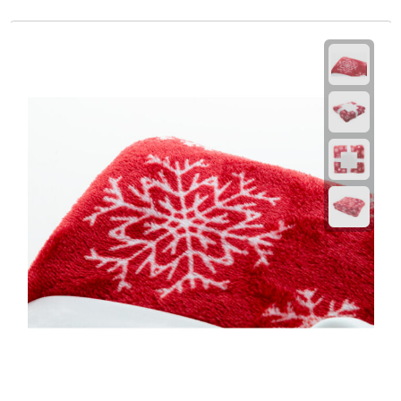
Fietspompen
Fietssloten
Fietsverlichting
Fiets reparatiesets
Zadelhoezen
Drinkwaren
Drinkbekers
Bekers
Bidons