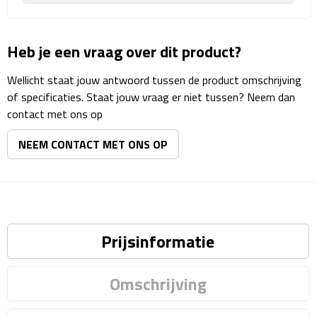
Matrozentassen
Reizen
Heb je een vraag over dit product?
Reisbekers
Wellicht staat jouw antwoord tussen de product omschrijving
of specificaties. Staat jouw vraag er niet tussen? Neem dan
Opbergtasjes
contact met ons op
NEEM CONTACT MET ONS OP
Koffersloten
Bagageweegschalen
Bagageriemen
Prijsinformatie
Bagagelabels
Omschrijving
Reiskussens