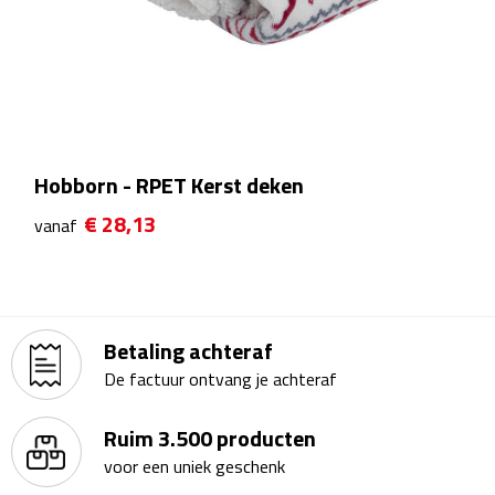
Theeglazen
Kopjes & Mokken
Kopjes
Hobborn - RPET Kerst deken
Mokken
€ 28,13
vanaf
Schoteltjes
Thermossets
Betaling achteraf
Kantoor & Zakelijk
De factuur ontvang je achteraf
Agenda's & Kalenders
Ruim 3.500 producten
voor een uniek geschenk
Agenda's