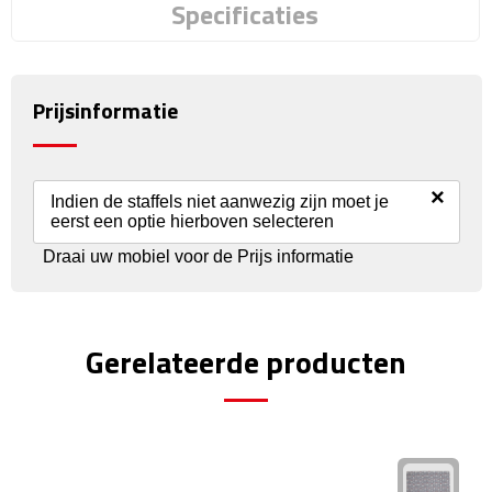
Reisstekkers
Specificaties
Reissetjes
Prijsinformatie
Paspoorthouders
Auto Accessoires
×
Indien de staffels niet aanwezig zijn moet je
Auto luchtverfrissers
eerst een optie hierboven selecteren
Draai uw mobiel voor de Prijs informatie
Auto onderhoud
Auto organizers
Gerelateerde producten
Auto telefoonhouders
IJskrabbers
Parkeerschijven