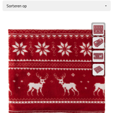
Giftcards
Business trolleys
Wellness Giftsets
Documententassen
Kledingtassen
Laptophoezen & -tassen
Tablettassen
Reistassen & Trolleys
Reistassen
Trolleys
Reistas trolleys