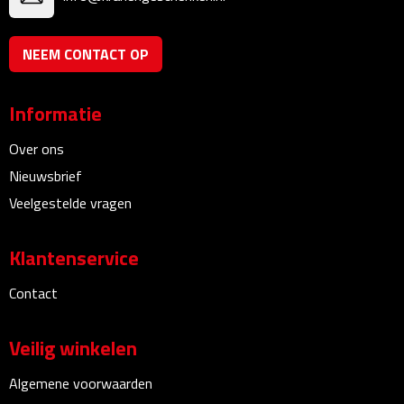
Linialen
NEEM CONTACT OP
Magneten
Muismatten
Informatie
Pennen etui's
Over ons
Nieuwsbrief
Pennenhouders
Veelgestelde vragen
Puntenslijpers
Klantenservice
Rekenmachines
Contact
Document- & Schrijfmappen
Veilig winkelen
Documentmappen
Algemene voorwaarden