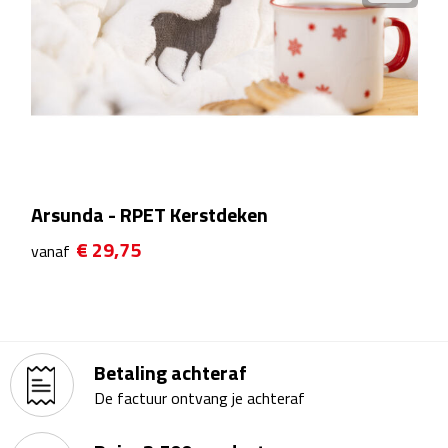
Kalenders
Beurs & Evenementen
Banners
Barmatten
Arsunda - RPET Kerstdeken
Naambadges & naamkaarthouders
€ 29,75
vanaf
Stickers
Visitekaartjes
Betaling achteraf
Vlaggen
De factuur ontvang je achteraf
Bureau Toebehoren