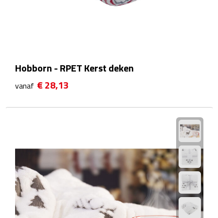
Theeglazen
Kopjes & Mokken
Kopjes
Hobborn - RPET Kerst deken
€ 28,13
Mokken
vanaf
Schoteltjes
Thermossets
Kantoor & Zakelijk
Agenda's & Kalenders
Agenda's