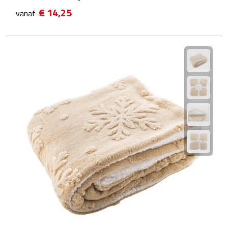
€ 14,25
vanaf
Plastic bekers
Reisbekers
Thermosbekers
Drinkflessen
Opvouwbare drinkfles
Drinkflessen met karabijnhaak
Sportflessen
Thermosflessen
Waterflesjes