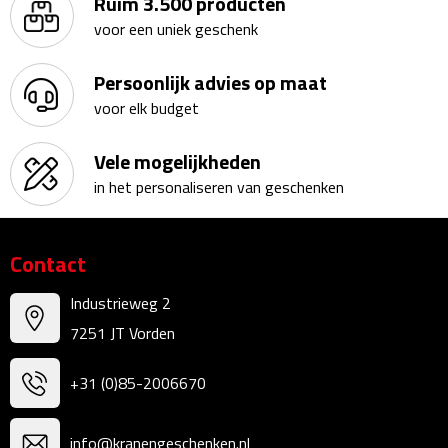
Ruim 3.500 producten
Bureauklokken
voor een uniek geschenk
Bureaulampen
Persoonlijk advies op maat
voor elk budget
Bureau onderleggers
Vele mogelijkheden
Bureau organizers
in het personaliseren van geschenken
Bureausets
Contact
Bureau ventilatoren
Industrieweg 2
Boekenleggers
7251 JT Vorden
Briefopeners
+31 (0)85-2006670
Gummen
info@kranengeschenken.nl