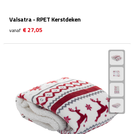
Waterflessen
Valsatra - RPET Kerstdeken
Drinkglazen
€ 27,05
vanaf
Glazen & karaffen
Dubbelwandige glazen
Bierglazen
Champagneglazen
Cocktailglazen
Wijnglazen
Koffieglazen