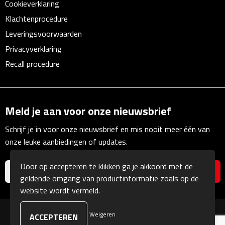
Cookieverklaring
Multifunctionele documentmappen
Klachtenprocedure
Schrijfmappen
Leveringsvoorwaarden
Privacyverklaring
Multifunctionele schrijfmappen
Recall procedure
Klemborden
Notitieboeken en Schriften
Meld je aan voor onze nieuwsbrief
Memo's
Schrijf je in voor onze nieuwsbrief en mis nooit meer één van
onze leuke aanbiedingen of updates.
Memoboekjes
Door op accepteren te klikken ga je akkoord met de
geldende omgang van productinformatie zoals op de
Memo sets
website wordt vermeld.
Unieke memo's
Weigeren
© Copyright Kranengeschenken 2026