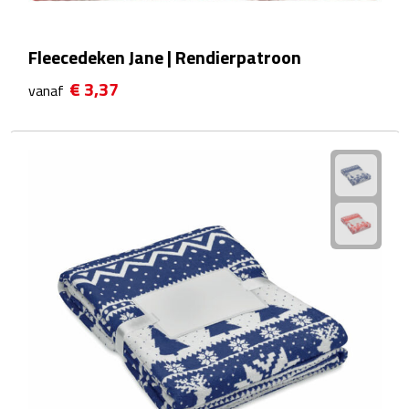
Reistassensets
Fleecedeken Jane | Rendierpatroon
Weekendtassen
€ 3,37
vanaf
Duffeltassen
Autotassen
Toilettassen
Rugzakken
Rugzakken
Laptop rugzakken
Promo rugzakjes