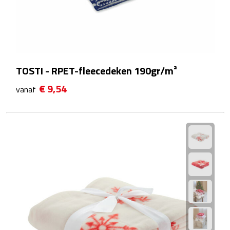
Sport- & Recreatietassen
Sporttassen
Schoenentassen
TOSTI - RPET-fleecedeken 190gr/m²
Fietstassen
€ 9,54
vanaf
Koeltassen & koelboxen
Strandtassen
Picknick rugtassen
Lunchtassen
Heuptassen