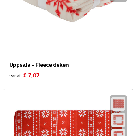
Matrozentassen
Reizen
Reisbekers
Opbergtasjes
Koffersloten
Uppsala - Fleece deken
€ 7,07
vanaf
Bagageweegschalen
Bagageriemen
Bagagelabels
Reiskussens