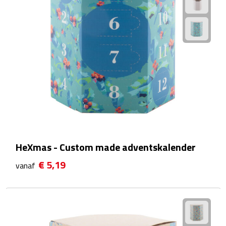
Rijbewijs- & kentekenhoezen
USB autoladers
Veiligheidshamers
Veiligheidssets
Zonneschermen
HeXmas - Custom made adventskalender
Fiets Accessoires
€ 5,19
vanaf
Fietsbellen
Fietstassen
Fiets telefoonhouders