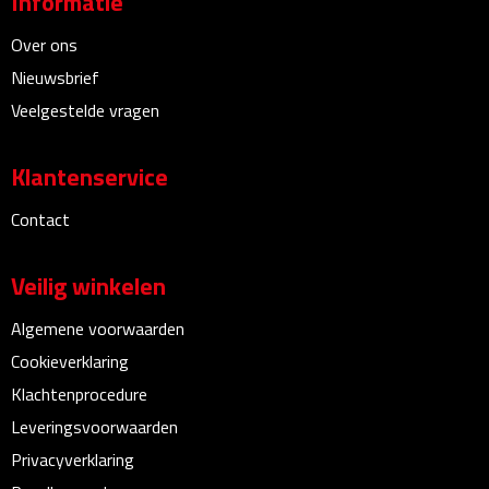
Informatie
Bureauklokken
Over ons
Nieuwsbrief
Bureaulampen
Veelgestelde vragen
Bureau onderleggers
Klantenservice
Bureau organizers
Contact
Bureausets
Veilig winkelen
Bureau ventilatoren
Algemene voorwaarden
Boekenleggers
Cookieverklaring
Klachtenprocedure
Briefopeners
Leveringsvoorwaarden
Gummen
Privacyverklaring