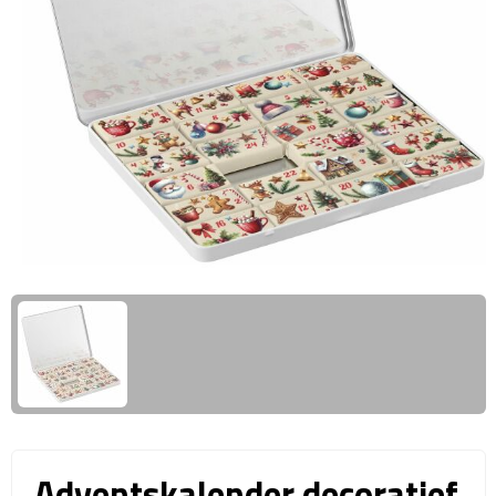
Giftcards
Business trolleys
Wellness Giftsets
Documententassen
Kledingtassen
Laptophoezen & -tassen
Tablettassen
Reistassen & Trolleys
Reistassen
Trolleys
Reistas trolleys
Adventskalender decoratief