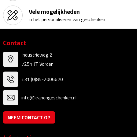
Kalenders
Vele mogelijkheden
in het personaliseren van geschenken
Beurs & Evenementen
Banners
Contact
Barmatten
Industrieweg 2
7251 JT Vorden
Naambadges & naamkaarthouders
+31 (0)85-2006670
Stickers
info@kranengeschenken.nl
Visitekaartjes
Vlaggen
NEEM CONTACT OP
Bureau Toebehoren