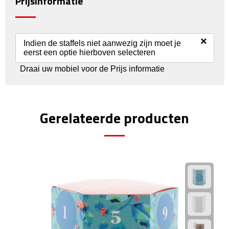
Prijsinformatie
Reisstekkers
Reissetjes
×
Indien de staffels niet aanwezig zijn moet je
Paspoorthouders
eerst een optie hierboven selecteren
Draai uw mobiel voor de Prijs informatie
Auto Accessoires
Auto luchtverfrissers
Gerelateerde producten
Auto onderhoud
Auto organizers
Auto telefoonhouders
IJskrabbers
Parkeerschijven