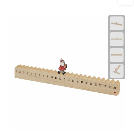
Plastic bekers
Reisbekers
Thermosbekers
Drinkflessen
Opvouwbare drinkfles
Drinkflessen met karabijnhaak
Sportflessen
Thermosflessen
Waterflesjes