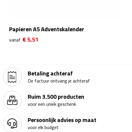
Theeglazen
Kopjes & Mokken
Papieren A5 Adventskalender
Kopjes
€ 5,51
vanaf
Mokken
Schoteltjes
Betaling achteraf
Thermossets
De factuur ontvang je achteraf
Kantoor & Zakelijk
Ruim 3.500 producten
voor een uniek geschenk
Agenda's & Kalenders
Persoonlijk advies op maat
Agenda's
voor elk budget