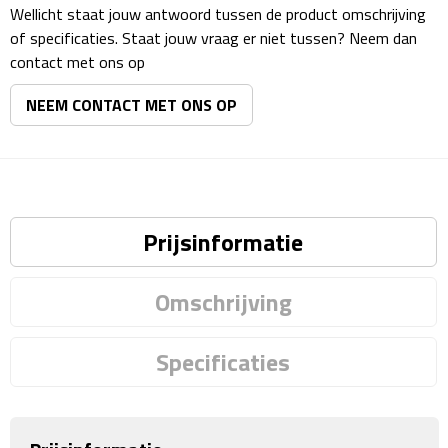
Matrozentassen
Wellicht staat jouw antwoord tussen de product omschrijving
of specificaties. Staat jouw vraag er niet tussen? Neem dan
Reizen
contact met ons op
NEEM CONTACT MET ONS OP
Reisbekers
Opbergtasjes
Koffersloten
Prijsinformatie
Bagageweegschalen
Omschrijving
Bagageriemen
Bagagelabels
Specificaties
Reiskussens