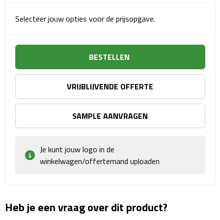
Sport- & Recreatietassen
Selecteer jouw opties voor de prijsopgave.
Sporttassen
Schoenentassen
BESTELLEN
Fietstassen
VRIJBLIJVENDE OFFERTE
Koeltassen & koelboxen
SAMPLE AANVRAGEN
Strandtassen
Je kunt jouw logo in de
Picknick rugtassen
winkelwagen/offertemand uploaden
Lunchtassen
Heuptassen
Heb je een vraag over dit product?