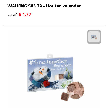
WALKING SANTA - Houten kalender
Waterflessen
€ 1,77
vanaf
Drinkglazen
Glazen & karaffen
Dubbelwandige glazen
Bierglazen
Champagneglazen
Cocktailglazen
Wijnglazen
Koffieglazen