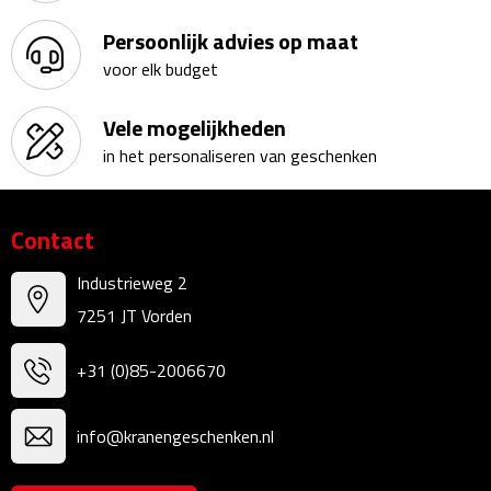
Kalenders
Persoonlijk advies op maat
voor elk budget
Beurs & Evenementen
Vele mogelijkheden
Banners
in het personaliseren van geschenken
Barmatten
Contact
Naambadges & naamkaarthouders
Industrieweg 2
Stickers
7251 JT Vorden
Visitekaartjes
+31 (0)85-2006670
Vlaggen
info@kranengeschenken.nl
Bureau Toebehoren