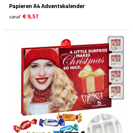
Papieren A4 Adventskalender
Plastic bekers
€ 9,57
vanaf
Reisbekers
Thermosbekers
Drinkflessen
Opvouwbare drinkfles
Drinkflessen met karabijnhaak
Sportflessen
Thermosflessen
Waterflesjes