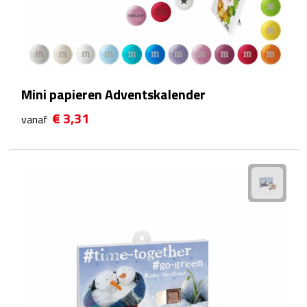
Sport- & Recreatietassen
Sporttassen
Schoenentassen
Mini papieren Adventskalender
Fietstassen
€ 3,31
vanaf
Koeltassen & koelboxen
Strandtassen
Picknick rugtassen
Lunchtassen
Heuptassen