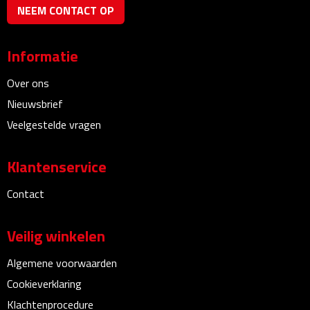
NEEM CONTACT OP
Bureauklokken
Bureaulampen
Informatie
Over ons
Bureau onderleggers
Nieuwsbrief
Bureau organizers
Veelgestelde vragen
Bureausets
Klantenservice
Bureau ventilatoren
Contact
Boekenleggers
Veilig winkelen
Briefopeners
Algemene voorwaarden
Cookieverklaring
Gummen
Klachtenprocedure