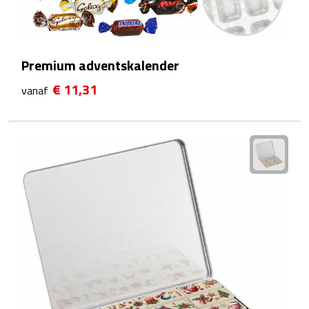
Waterflessen
Drinkglazen
Premium adventskalender
€ 11,31
vanaf
Glazen & karaffen
Dubbelwandige glazen
Bierglazen
Champagneglazen
Cocktailglazen
Wijnglazen
Koffieglazen