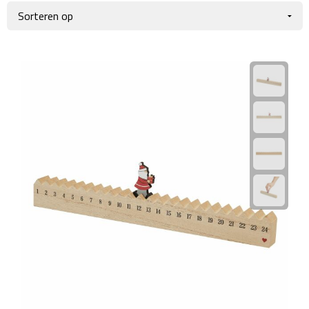
Giftcards
Business trolleys
Wellness Giftsets
Documententassen
Kledingtassen
Laptophoezen & -tassen
Tablettassen
Reistassen & Trolleys
Reistassen
Trolleys
Reistas trolleys