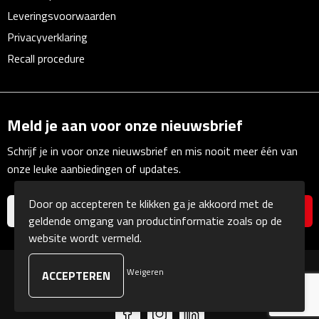
Linialen
Leveringsvoorwaarden
Privacyverklaring
Magneten
Recall procedure
Muismatten
Pennen etui's
Meld je aan voor onze nieuwsbrief
Pennenhouders
Schrijf je in voor onze nieuwsbrief en mis nooit meer één van
onze leuke aanbiedingen of updates.
Puntenslijpers
Door op accepteren te klikken ga je akkoord met de
Rekenmachines
geldende omgang van productinformatie zoals op de
website wordt vermeld.
Document- & Schrijfmappen
Weigeren
© Copyright Kranengeschenken 2026
Documentmappen