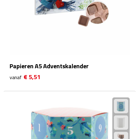
Matrozentassen
Reizen
Reisbekers
Opbergtasjes
Koffersloten
Papieren A5 Adventskalender
€ 5,51
vanaf
Bagageweegschalen
Bagageriemen
Bagagelabels
Reiskussens