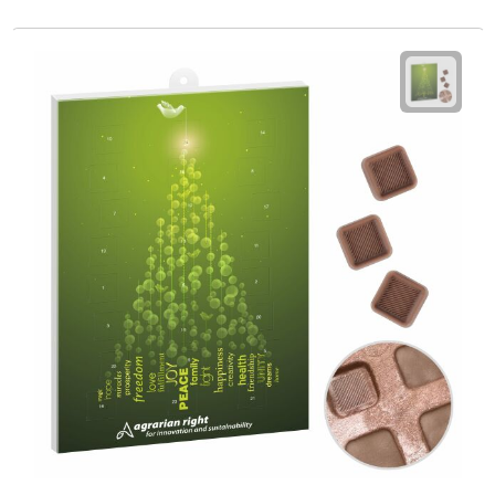
Fietspompen
Fietssloten
Fietsverlichting
Fiets reparatiesets
Zadelhoezen
Drinkwaren
Drinkbekers
Bekers
Bidons