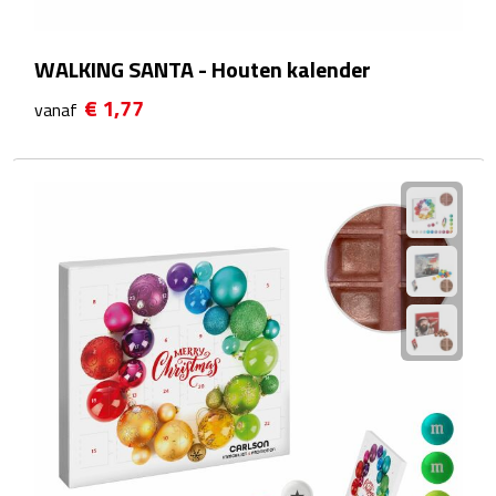
Reistassensets
WALKING SANTA - Houten kalender
Weekendtassen
€ 1,77
vanaf
Duffeltassen
Autotassen
Toilettassen
Rugzakken
Rugzakken
Laptop rugzakken
Promo rugzakjes