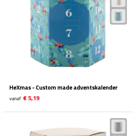
Reisstekkers
Reissetjes
Paspoorthouders
Auto Accessoires
Auto luchtverfrissers
Auto onderhoud
HeXmas - Custom made adventskalender
Auto organizers
€ 5,19
vanaf
Auto telefoonhouders
IJskrabbers
Parkeerschijven