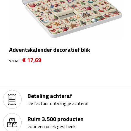
Theeglazen
Kopjes & Mokken
Kopjes
Adventskalender decoratief blik
Mokken
€ 17,69
vanaf
Schoteltjes
Thermossets
Kantoor & Zakelijk
Betaling achteraf
De factuur ontvang je achteraf
Agenda's & Kalenders
Ruim 3.500 producten
Agenda's
voor een uniek geschenk