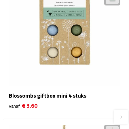
Fietspompen
Fietssloten
Fietsverlichting
Fiets reparatiesets
Zadelhoezen
Drinkwaren
Blossombs giftbox mini 4 stuks
Drinkbekers
€ 3,60
vanaf
Bekers
Bidons