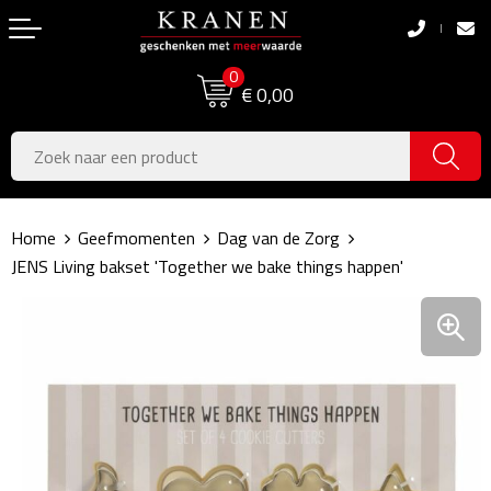
Terug
Terug
0
Boodschappentassen
Dag van de Zorg
€ 0,00
Pasen
Boodschappentassen
Koningsdag
Jute tassen
Home
Geefmomenten
Dag van de Zorg
Zomer
Katoenen draagtassen
JENS Living bakset 'Together we bake things happen'
Voetbal, EK & WK
Opvouwbare tassen
Sinterklaas
Papieren tassen
Kerstpakketten
Schoudertassen
Geboorte- & Kraamcadeau's
Zakelijke Tassen