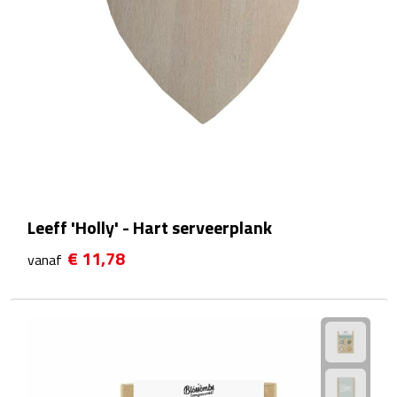
Rijbewijs- & kentekenhoezen
USB autoladers
Veiligheidshamers
Veiligheidssets
Zonneschermen
Leeff 'Holly' - Hart serveerplank
€ 11,78
Fiets Accessoires
vanaf
Fietsbellen
Fietstassen
Fiets telefoonhouders