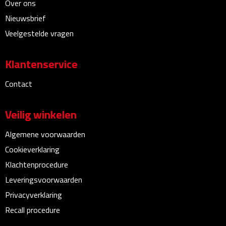
Over ons
Bureauklokken
Nieuwsbrief
Veelgestelde vragen
Bureaulampen
Bureau onderleggers
Klantenservice
Contact
Bureau organizers
Bureausets
Veilig winkelen
Algemene voorwaarden
Bureau ventilatoren
Cookieverklaring
Boekenleggers
Klachtenprocedure
Leveringsvoorwaarden
Briefopeners
Privacyverklaring
Gummen
Recall procedure