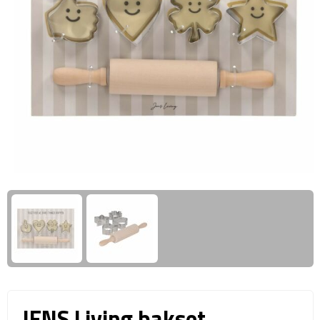
Giftcards
Business trolleys
Wellness Giftsets
Documententassen
Kledingtassen
Laptophoezen & -tassen
Tablettassen
Reistassen & Trolleys
Reistassen
Trolleys
Reistas trolleys
JENS Living bakset