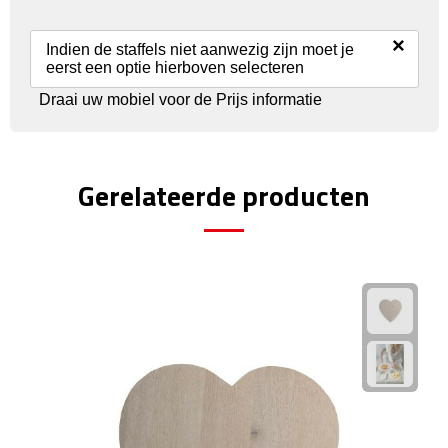
Reisstekkers
×
Reissetjes
Indien de staffels niet aanwezig zijn moet je
eerst een optie hierboven selecteren
Paspoorthouders
Draai uw mobiel voor de Prijs informatie
Auto Accessoires
Gerelateerde producten
Auto luchtverfrissers
Auto onderhoud
Auto organizers
Auto telefoonhouders
IJskrabbers
Parkeerschijven