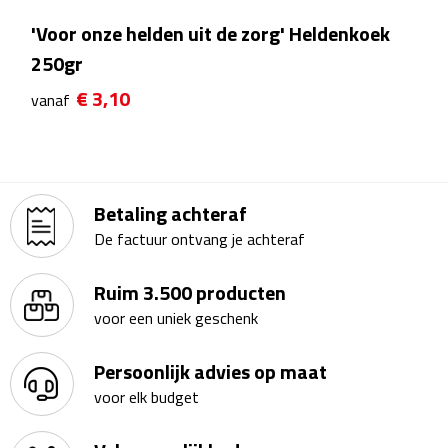
Theeglazen
'Voor onze helden uit de zorg' Heldenkoek
250gr
Kopjes & Mokken
€ 3,10
vanaf
Kopjes
Mokken
Betaling achteraf
Schoteltjes
De factuur ontvang je achteraf
Thermossets
Ruim 3.500 producten
voor een uniek geschenk
Kantoor & Zakelijk
Persoonlijk advies op maat
Agenda's & Kalenders
voor elk budget
Agenda's