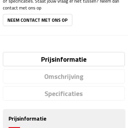
of specificaties. Staat jouw vraag er niet tussen? Neem dan
Matrozentassen
contact met ons op
Reizen
NEEM CONTACT MET ONS OP
Reisbekers
Opbergtasjes
Prijsinformatie
Koffersloten
Bagageweegschalen
Omschrijving
Bagageriemen
Specificaties
Bagagelabels
Reiskussens
Prijsinformatie