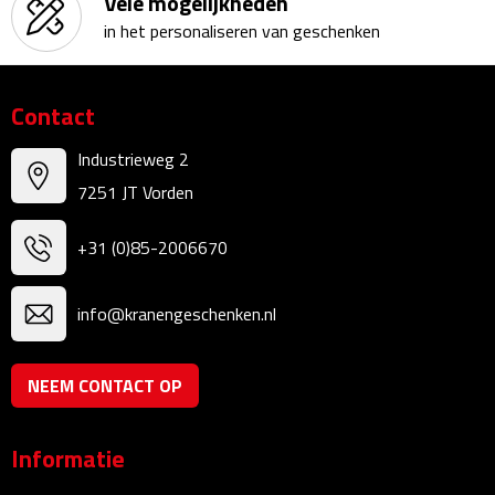
Vele mogelijkheden
Kalenders
in het personaliseren van geschenken
Beurs & Evenementen
Contact
Banners
Industrieweg 2
7251 JT Vorden
Barmatten
Naambadges & naamkaarthouders
+31 (0)85-2006670
Stickers
info@kranengeschenken.nl
Visitekaartjes
NEEM CONTACT OP
Vlaggen
Informatie
Bureau Toebehoren