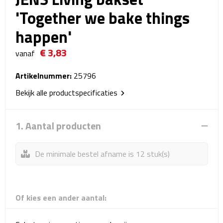
Reistassensets
'Together we bake things
happen'
Weekendtassen
€ 3,83
vanaf
Duffeltassen
Artikelnummer:
25796
Autotassen
Bekijk alle productspecificaties
Toilettassen
1. Aantal producten
Rugzakken
De minimale bestel afname is 12 stuk(s)
Rugzakken
Laptop rugzakken
Of kies een ander aantal:
Promo rugzakjes