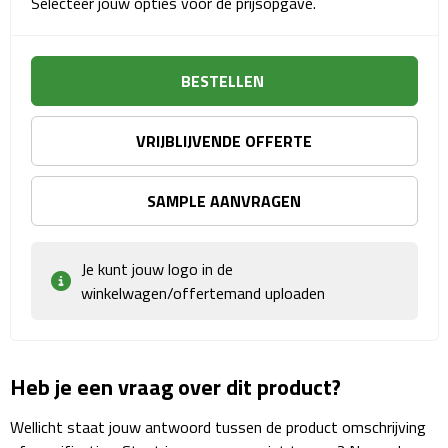
Selecteer jouw opties voor de prijsopgave.
Sport- & Recreatietassen
Sporttassen
BESTELLEN
Schoenentassen
VRIJBLIJVENDE OFFERTE
Fietstassen
SAMPLE AANVRAGEN
Koeltassen & koelboxen
Strandtassen
Je kunt jouw logo in de
winkelwagen/offertemand uploaden
Picknick rugtassen
Lunchtassen
Heb je een vraag over dit product?
Heuptassen
Wellicht staat jouw antwoord tussen de product omschrijving