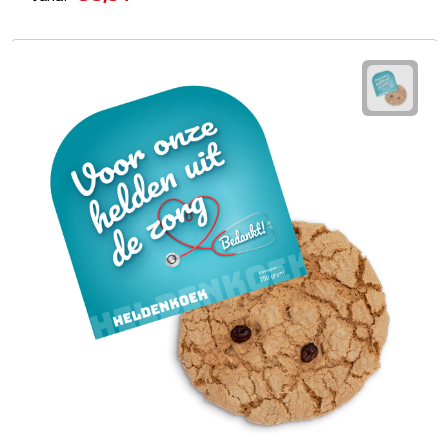
Waterflessen
Drinkglazen
Glazen & karaffen
Dubbelwandige glazen
Bierglazen
Champagneglazen
Cocktailglazen
Wijnglazen
Koffieglazen