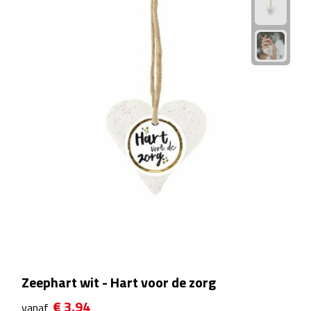
Plastic bekers
Reisbekers
Thermosbekers
Drinkflessen
Opvouwbare drinkfles
Drinkflessen met karabijnhaak
Sportflessen
Thermosflessen
Zeephart wit - Hart voor de zorg
Waterflesjes
€ 3,94
vanaf