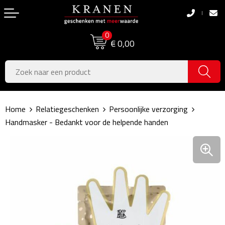
Terug
Terug
0
Boodschappentassen
Dag van de Zorg
€ 0,00
Pasen
Boodschappentassen
Koningsdag
Jute tassen
Home
Relatiegeschenken
Persoonlijke verzorging
Zomer
Katoenen draagtassen
Handmasker - Bedankt voor de helpende handen
Voetbal, EK & WK
Opvouwbare tassen
Sinterklaas
Papieren tassen
Kerstpakketten
Schoudertassen
Geboorte- & Kraamcadeau's
Zakelijke Tassen