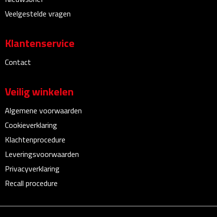
Bureauklokken
Veelgestelde vragen
Bureaulampen
Klantenservice
Bureau onderleggers
Contact
Bureau organizers
Veilig winkelen
Bureausets
Algemene voorwaarden
Cookieverklaring
Bureau ventilatoren
Klachtenprocedure
Boekenleggers
Leveringsvoorwaarden
Privacyverklaring
Briefopeners
Recall procedure
Gummen