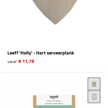
Rijbewijs- & kentekenhoezen
USB autoladers
Veiligheidshamers
Veiligheidssets
Leeff 'Holly' - Hart serveerplank
Zonneschermen
€ 11,78
vanaf
Fiets Accessoires
Fietsbellen
Fietstassen
Fiets telefoonhouders