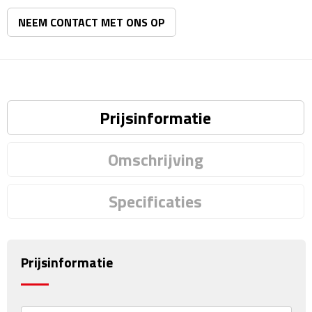
Matrozentassen
NEEM CONTACT MET ONS OP
Reizen
Reisbekers
Opbergtasjes
Prijsinformatie
Koffersloten
Omschrijving
Bagageweegschalen
Specificaties
Bagageriemen
Bagagelabels
Prijsinformatie
Reiskussens