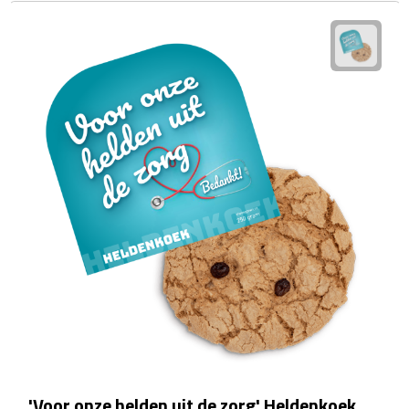
Waterflessen
Drinkglazen
Glazen & karaffen
Dubbelwandige glazen
Bierglazen
Champagneglazen
Cocktailglazen
Wijnglazen
Koffieglazen
'Voor onze helden uit de zorg' Heldenkoek