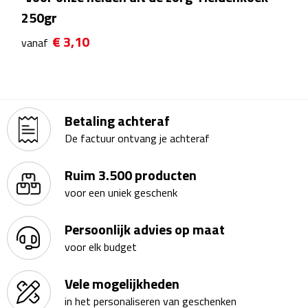
250gr
Theeglazen
€ 3,10
vanaf
Kopjes & Mokken
Kopjes
Betaling achteraf
Mokken
De factuur ontvang je achteraf
Schoteltjes
Ruim 3.500 producten
Thermossets
voor een uniek geschenk
Kantoor & Zakelijk
Persoonlijk advies op maat
voor elk budget
Agenda's & Kalenders
Vele mogelijkheden
Agenda's
in het personaliseren van geschenken