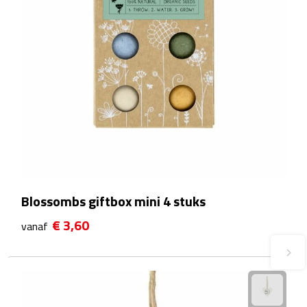
Fietspompen
Fietssloten
Fietsverlichting
Fiets reparatiesets
Zadelhoezen
Drinkwaren
Blossombs giftbox mini 4 stuks
€ 3,60
vanaf
Drinkbekers
Bekers
Bidons