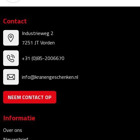
Kalenders
Contact
Beurs & Evenementen
Industrieweg 2
Banners
7251 JT Vorden
Barmatten
+31 (0)85-2006670
Naambadges & naamkaarthouders
info@kranengeschenken.nl
Stickers
NEEM CONTACT OP
Visitekaartjes
Vlaggen
Informatie
Over ons
Bureau Toebehoren
Nieuwsbrief