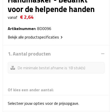
Reistassensets
voor de helpende handen
€ 2,64
Weekendtassen
vanaf
Duffeltassen
Artikelnummer:
BD0096
Bekijk alle productspecificaties
Autotassen
1. Aantal producten
Toilettassen
Rugzakken
De minimale bestel afname is 18 stuk(s)
Rugzakken
Of kies een ander aantal:
Laptop rugzakken
Promo rugzakjes
Selecteer jouw opties voor de prijsopgave.