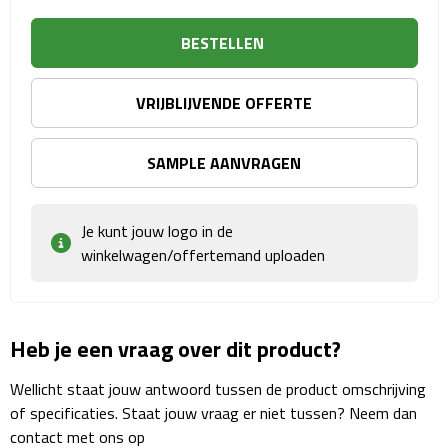
Sport- & Recreatietassen
BESTELLEN
Sporttassen
VRIJBLIJVENDE OFFERTE
Schoenentassen
Fietstassen
SAMPLE AANVRAGEN
Koeltassen & koelboxen
Je kunt jouw logo in de
winkelwagen/offertemand uploaden
Strandtassen
Picknick rugtassen
Heb je een vraag over dit product?
Lunchtassen
Wellicht staat jouw antwoord tussen de product omschrijving
Heuptassen
of specificaties. Staat jouw vraag er niet tussen? Neem dan
contact met ons op