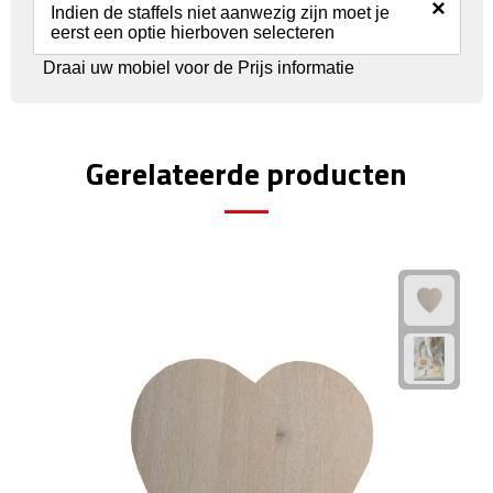
Reisstekkers
×
Indien de staffels niet aanwezig zijn moet je
eerst een optie hierboven selecteren
Reissetjes
Draai uw mobiel voor de Prijs informatie
Paspoorthouders
Auto Accessoires
Gerelateerde producten
Auto luchtverfrissers
Auto onderhoud
Auto organizers
Auto telefoonhouders
IJskrabbers
Parkeerschijven