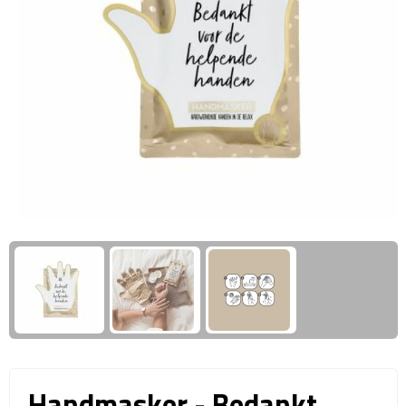
Giftcards
Business trolleys
Wellness Giftsets
Documententassen
Kledingtassen
Laptophoezen & -tassen
Tablettassen
Reistassen & Trolleys
Reistassen
Trolleys
Reistas trolleys
Handmasker - Bedankt