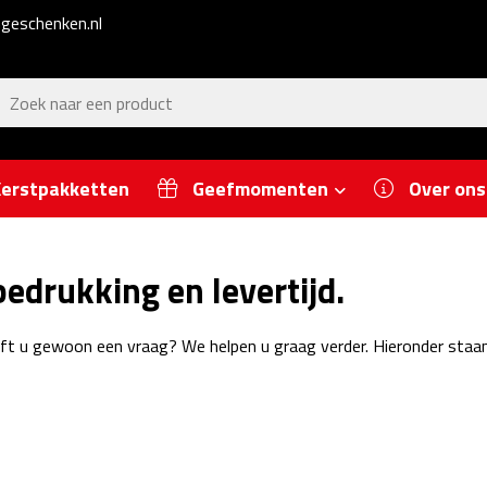
geschenken.nl
erstpakketten
Geefmomenten
Over ons
edrukking en levertijd.
eft u gewoon een vraag? We helpen u graag verder. Hieronder staa