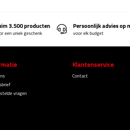
uim 3.500 producten
Persoonlijk advies op
or een uniek geschenk
voor elk budget
rmatie
Klantenservice
ons
Contact
sbrief
stelde vragen