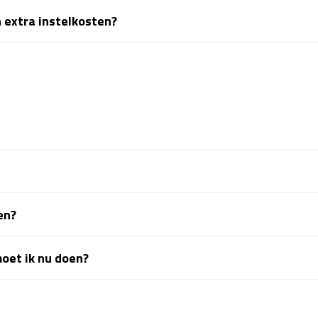
n extra instelkosten?
en?
moet ik nu doen?