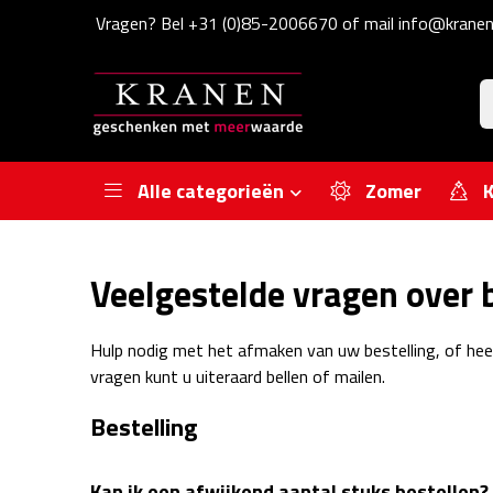
Vragen? Bel +31 (0)85-2006670 of mail info@kranen
Alle categorieën
Zomer
K
Veelgestelde vragen over b
Hulp nodig met het afmaken van uw bestelling, of he
vragen kunt u uiteraard bellen of mailen.
Bestelling
Kan ik een afwijkend aantal stuks bestellen?