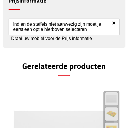
Prijsinformatie
Reisstekkers
Reissetjes
×
Indien de staffels niet aanwezig zijn moet je
Paspoorthouders
eerst een optie hierboven selecteren
Draai uw mobiel voor de Prijs informatie
Auto Accessoires
Auto luchtverfrissers
Gerelateerde producten
Auto onderhoud
Auto organizers
Auto telefoonhouders
IJskrabbers
Parkeerschijven