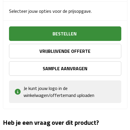
Sport- & Recreatietassen
Selecteer jouw opties voor de prijsopgave.
Sporttassen
Schoenentassen
BESTELLEN
Fietstassen
VRIJBLIJVENDE OFFERTE
Koeltassen & koelboxen
SAMPLE AANVRAGEN
Strandtassen
Je kunt jouw logo in de
Picknick rugtassen
winkelwagen/offertemand uploaden
Lunchtassen
Heuptassen
Heb je een vraag over dit product?