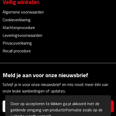
Veilig winkelen
Waterflessen
Algemene voorwaarden
Cookieverklaring
Drinkglazen
Klachtenprocedure
Glazen & karaffen
Leveringsvoorwaarden
Privacyverklaring
Dubbelwandige glazen
Recall procedure
Bierglazen
Champagneglazen
Meld je aan voor onze nieuwsbrief
Schrijf je in voor onze nieuwsbrief en mis nooit meer één van
Cocktailglazen
onze leuke aanbiedingen of updates.
Wijnglazen
Door op accepteren te klikken ga je akkoord met de
geldende omgang van productinformatie zoals op de
Koffieglazen