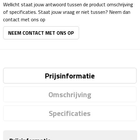
Matrozentassen
Wellicht staat jouw antwoord tussen de product omschrijving
of specificaties. Staat jouw vraag er niet tussen? Neem dan
Reizen
contact met ons op
NEEM CONTACT MET ONS OP
Reisbekers
Opbergtasjes
Koffersloten
Prijsinformatie
Bagageweegschalen
Omschrijving
Bagageriemen
Bagagelabels
Specificaties
Reiskussens