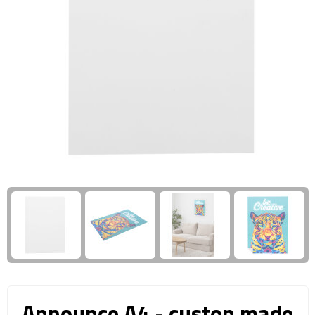
Giftcards
Business trolleys
Wellness Giftsets
Documententassen
Kledingtassen
Laptophoezen & -tassen
Tablettassen
Reistassen & Trolleys
Reistassen
Trolleys
Reistas trolleys
Announce A4 - custon made