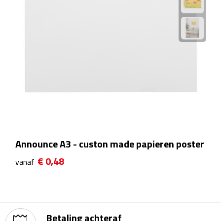
Rijbewijs- & kentekenhoezen
USB autoladers
Veiligheidshamers
Veiligheidssets
Zonneschermen
Announce A3 - custon made papieren poster
Fiets Accessoires
€ 0,48
vanaf
Fietsbellen
Fietstassen
Betaling achteraf
Fiets telefoonhouders