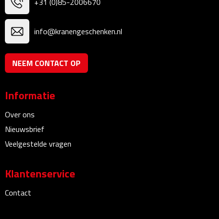
+31 (0)85-2006670
Plastic bekers
info@kranengeschenken.nl
Reisbekers
NEEM CONTACT OP
Thermosbekers
Drinkflessen
Informatie
Over ons
Opvouwbare drinkfles
Nieuwsbrief
Drinkflessen met karabijnhaak
Veelgestelde vragen
Sportflessen
Klantenservice
Thermosflessen
Contact
Waterflesjes