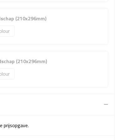
ndschap (210x296mm)
olour
ndschap (210x296mm)
olour
e prijsopgave.