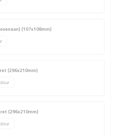
 bovenaan) (107x108mm)
tret (296x210mm)
olour
rtret (296x210mm)
olour