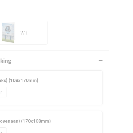
Wit
rking
links) (108x170mm)
 bovenaan) (170x108mm)