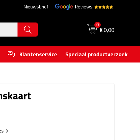
Nieuwsbrief
Reviews
0
€ 0,00
Klantenservice
Speciaal productverzoek
nskaart
ies