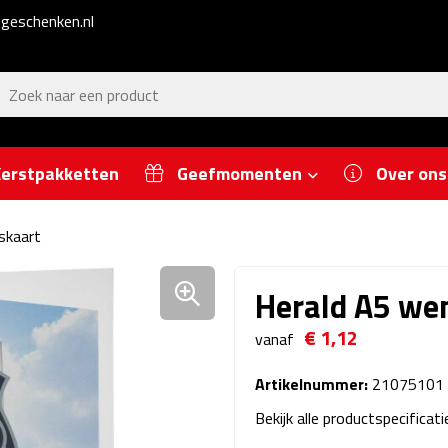
geschenken.nl
erstpakketten
Geefmomenten
Over ons
skaart
Herald A5 we
€ 1,12
vanaf
Artikelnummer:
21075101
Bekijk alle productspecificat