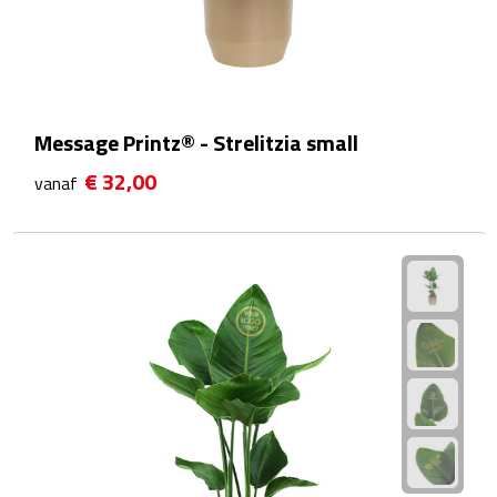
Fietspompen
Fietssloten
Message Printz® - Strelitzia small
Fietsverlichting
€ 32,00
vanaf
Fiets reparatiesets
Zadelhoezen
Drinkwaren
Drinkbekers
Bekers
Bidons