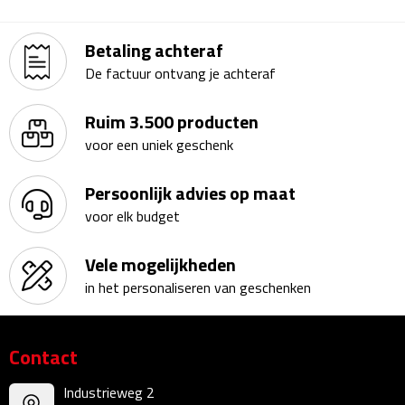
Kalenders
Betaling achteraf
Beurs & Evenementen
De factuur ontvang je achteraf
Banners
Ruim 3.500 producten
voor een uniek geschenk
Barmatten
Persoonlijk advies op maat
Naambadges & naamkaarthouders
voor elk budget
Stickers
Vele mogelijkheden
in het personaliseren van geschenken
Visitekaartjes
Vlaggen
Contact
Bureau Toebehoren
Industrieweg 2