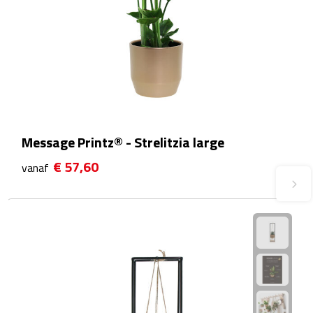
Plastic bekers
Reisbekers
Thermosbekers
Drinkflessen
Message Printz® - Strelitzia large
Opvouwbare drinkfles
€ 57,60
vanaf
Drinkflessen met karabijnhaak
Sportflessen
Thermosflessen
Waterflesjes