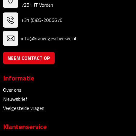
7251 JT Vorden
Bureauklokken
+31 (0)85-2006670
Bureaulampen
Bureau onderleggers
info@kranengeschenken.nl
Bureau organizers
NEEM CONTACT OP
Bureausets
Informatie
Bureau ventilatoren
Over ons
Boekenleggers
Nieuwsbrief
Veelgestelde vragen
Briefopeners
Klantenservice
Gummen