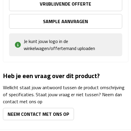
Matrozentassen
VRIJBLIJVENDE OFFERTE
Reizen
SAMPLE AANVRAGEN
Reisbekers
Je kunt jouw logo in de
Opbergtasjes
winkelwagen/offertemand uploaden
Koffersloten
Bagageweegschalen
Heb je een vraag over dit product?
Wellicht staat jouw antwoord tussen de product omschrijving
Bagageriemen
of specificaties. Staat jouw vraag er niet tussen? Neem dan
contact met ons op
Bagagelabels
NEEM CONTACT MET ONS OP
Reiskussens