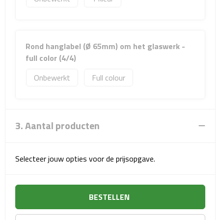
Sport- & Recreatietassen
Sporttassen
Rond hanglabel (Ø 65mm) om het glaswerk -
Schoenentassen
full color (4/4)
Onbewerkt
Full colour
Fietstassen
Koeltassen & koelboxen
3. Aantal producten
Strandtassen
Picknick rugtassen
Selecteer jouw opties voor de prijsopgave.
Lunchtassen
BESTELLEN
Heuptassen