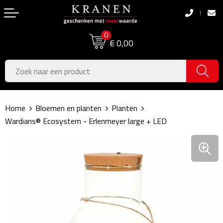
Terug
Terug
0
Boodschappentassen
Dag van de Zorg
€ 0,00
Pasen
Boodschappentassen
Koningsdag
Jute tassen
Home
Bloemen en planten
Planten
Zomer
Katoenen draagtassen
Wardians® Ecosystem - Erlenmeyer large + LED
Voetbal, EK & WK
Opvouwbare tassen
Sinterklaas
Papieren tassen
Kerstpakketten
Schoudertassen
Geboorte- & Kraamcadeau's
Zakelijke Tassen