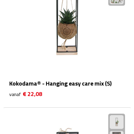
Waterflessen
Drinkglazen
Glazen & karaffen
Dubbelwandige glazen
Bierglazen
Kokodama® - Hanging easy care mix (S)
Champagneglazen
€ 22,08
vanaf
Cocktailglazen
Wijnglazen
Koffieglazen