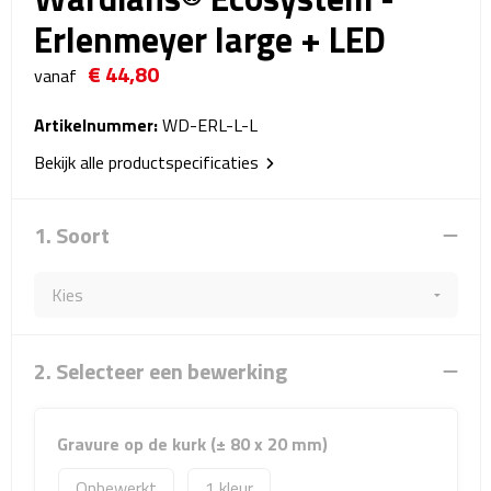
Reistassensets
Erlenmeyer large + LED
€ 44,80
Weekendtassen
vanaf
Duffeltassen
Artikelnummer:
WD-ERL-L-L
Bekijk alle productspecificaties
Autotassen
1. Soort
Toilettassen
Rugzakken
Rugzakken
2. Selecteer een bewerking
Laptop rugzakken
Gravure op de kurk (± 80 x 20 mm)
Promo rugzakjes
Onbewerkt
1