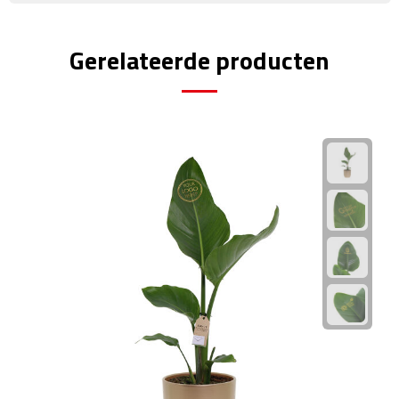
Rijbewijs- & kentekenhoezen
Gerelateerde producten
USB autoladers
Veiligheidshamers
Veiligheidssets
Zonneschermen
Fiets Accessoires
Fietsbellen
Fietstassen
Fiets telefoonhouders