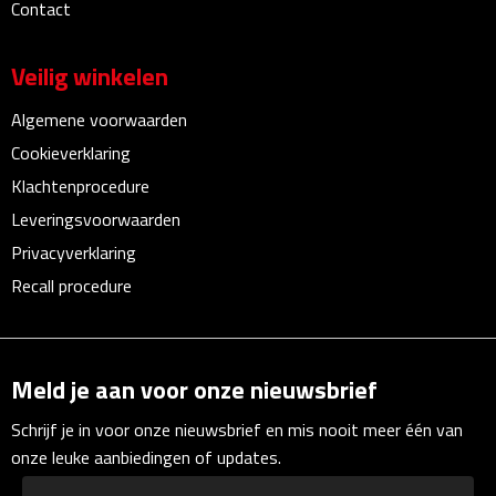
Contact
Linialen
Veilig winkelen
Magneten
Algemene voorwaarden
Muismatten
Cookieverklaring
Pennen etui's
Klachtenprocedure
Leveringsvoorwaarden
Pennenhouders
Privacyverklaring
Recall procedure
Puntenslijpers
Rekenmachines
Meld je aan voor onze nieuwsbrief
Document- & Schrijfmappen
Schrijf je in voor onze nieuwsbrief en mis nooit meer één van
Documentmappen
onze leuke aanbiedingen of updates.