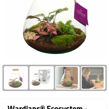
Giftcards
Business trolleys
Wellness Giftsets
Documententassen
Kledingtassen
Laptophoezen & -tassen
Tablettassen
Reistassen & Trolleys
Reistassen
Trolleys
Reistas trolleys
Wardians® Ecosystem -