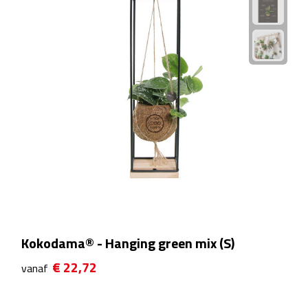
Theeglazen
Kopjes & Mokken
Kopjes
Mokken
Schoteltjes
Thermossets
Kantoor & Zakelijk
Kokodama® - Hanging green mix (S)
Agenda's & Kalenders
€ 22,72
vanaf
Agenda's