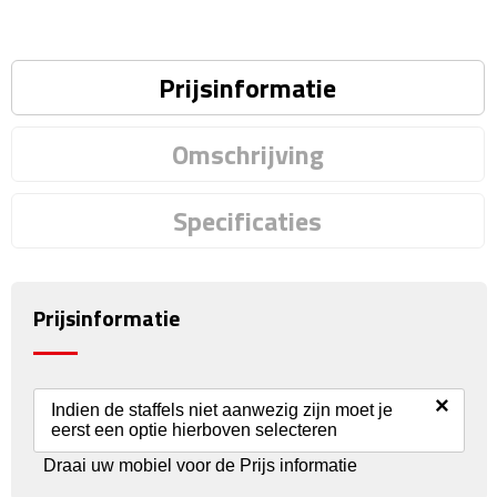
Reisstekkers
Reissetjes
Prijsinformatie
Paspoorthouders
Omschrijving
Auto Accessoires
Specificaties
Auto luchtverfrissers
Auto onderhoud
Prijsinformatie
Auto organizers
Auto telefoonhouders
×
Indien de staffels niet aanwezig zijn moet je
eerst een optie hierboven selecteren
IJskrabbers
Draai uw mobiel voor de Prijs informatie
Parkeerschijven