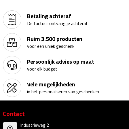
Kalenders
Betaling achteraf
Beurs & Evenementen
De factuur ontvang je achteraf
Banners
Ruim 3.500 producten
voor een uniek geschenk
Barmatten
Persoonlijk advies op maat
Naambadges & naamkaarthouders
voor elk budget
Stickers
Vele mogelijkheden
in het personaliseren van geschenken
Visitekaartjes
Vlaggen
Contact
Bureau Toebehoren
Industrieweg 2