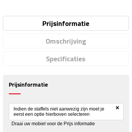
Reisstekkers
Reissetjes
Prijsinformatie
Paspoorthouders
Omschrijving
Auto Accessoires
Specificaties
Auto luchtverfrissers
Auto onderhoud
Prijsinformatie
Auto organizers
Auto telefoonhouders
×
Indien de staffels niet aanwezig zijn moet je
eerst een optie hierboven selecteren
IJskrabbers
Draai uw mobiel voor de Prijs informatie
Parkeerschijven