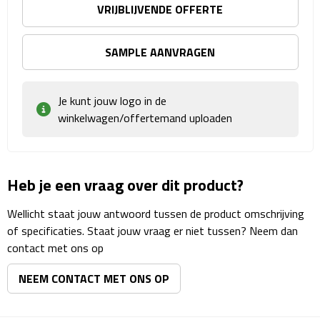
Matrozentassen
VRIJBLIJVENDE OFFERTE
Reizen
SAMPLE AANVRAGEN
Reisbekers
Je kunt jouw logo in de
Opbergtasjes
winkelwagen/offertemand uploaden
Koffersloten
Bagageweegschalen
Heb je een vraag over dit product?
Wellicht staat jouw antwoord tussen de product omschrijving
Bagageriemen
of specificaties. Staat jouw vraag er niet tussen? Neem dan
contact met ons op
Bagagelabels
NEEM CONTACT MET ONS OP
Reiskussens