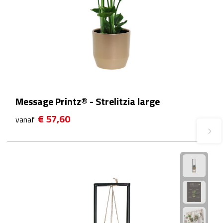
Plastic bekers
Reisbekers
Thermosbekers
Drinkflessen
Message Printz® - Strelitzia large
Opvouwbare drinkfles
€ 57,60
vanaf
Drinkflessen met karabijnhaak
Sportflessen
Thermosflessen
Waterflesjes