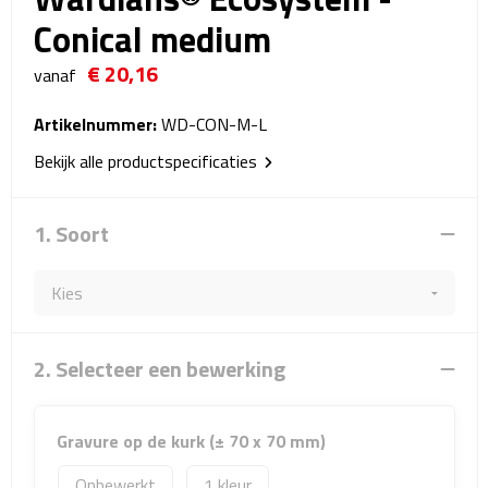
Reistassensets
Conical medium
€ 20,16
Weekendtassen
vanaf
Duffeltassen
Artikelnummer:
WD-CON-M-L
Bekijk alle productspecificaties
Autotassen
1. Soort
Toilettassen
Rugzakken
Rugzakken
2. Selecteer een bewerking
Laptop rugzakken
Gravure op de kurk (± 70 x 70 mm)
Promo rugzakjes
Onbewerkt
1