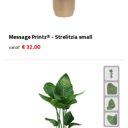
Fietspompen
Fietssloten
Message Printz® - Strelitzia small
Fietsverlichting
€ 32,00
vanaf
Fiets reparatiesets
Zadelhoezen
Drinkwaren
Drinkbekers
Bekers
Bidons