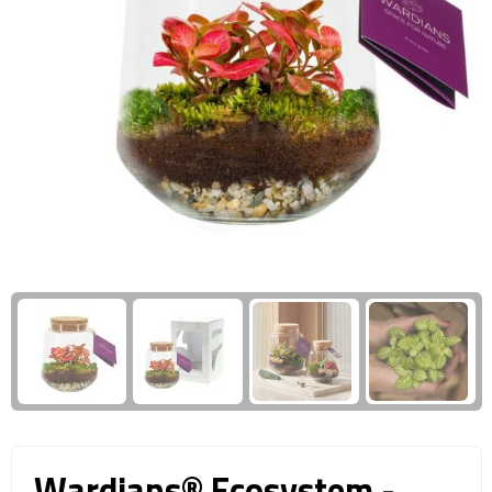
Giftcards
Business trolleys
Wellness Giftsets
Documententassen
Kledingtassen
Laptophoezen & -tassen
Tablettassen
Reistassen & Trolleys
Reistassen
Trolleys
Reistas trolleys
Wardians® Ecosystem -