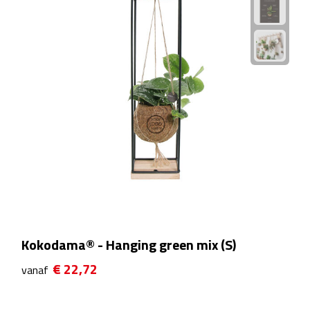
Theeglazen
Kopjes & Mokken
Kopjes
Mokken
Schoteltjes
Thermossets
Kantoor & Zakelijk
Kokodama® - Hanging green mix (S)
Agenda's & Kalenders
€ 22,72
vanaf
Agenda's