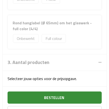
Sport- & Recreatietassen
Sporttassen
Rond hanglabel (Ø 65mm) om het glaswerk -
Schoenentassen
full color (4/4)
Onbewerkt
Full colour
Fietstassen
Koeltassen & koelboxen
3. Aantal producten
Strandtassen
Picknick rugtassen
Selecteer jouw opties voor de prijsopgave.
Lunchtassen
BESTELLEN
Heuptassen