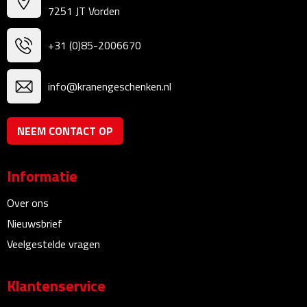
7251 JT Vorden
Bureauklokken
+31 (0)85-2006670
Bureaulampen
Bureau onderleggers
info@kranengeschenken.nl
Bureau organizers
NEEM CONTACT OP
Bureausets
Informatie
Bureau ventilatoren
Over ons
Boekenleggers
Nieuwsbrief
Veelgestelde vragen
Briefopeners
Klantenservice
Gummen