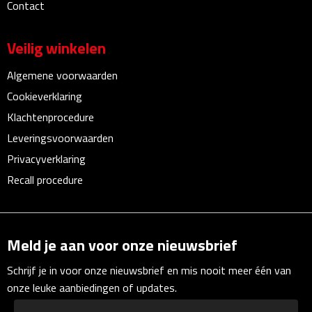
Contact
Linialen
Veilig winkelen
Magneten
Algemene voorwaarden
Muismatten
Cookieverklaring
Pennen etui's
Klachtenprocedure
Leveringsvoorwaarden
Pennenhouders
Privacyverklaring
Recall procedure
Puntenslijpers
Rekenmachines
Meld je aan voor onze nieuwsbrief
Document- & Schrijfmappen
Schrijf je in voor onze nieuwsbrief en mis nooit meer één van
Documentmappen
onze leuke aanbiedingen of updates.