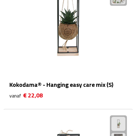
Waterflessen
Drinkglazen
Glazen & karaffen
Dubbelwandige glazen
Bierglazen
Kokodama® - Hanging easy care mix (S)
Champagneglazen
€ 22,08
vanaf
Cocktailglazen
Wijnglazen
Koffieglazen