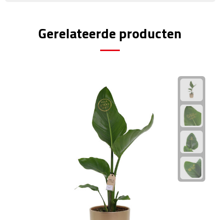
Rijbewijs- & kentekenhoezen
Gerelateerde producten
USB autoladers
Veiligheidshamers
Veiligheidssets
Zonneschermen
Fiets Accessoires
Fietsbellen
Fietstassen
Fiets telefoonhouders